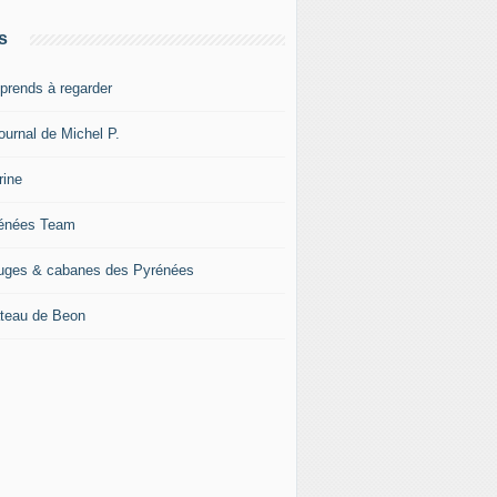
s
pprends à regarder
ournal de Michel P.
rine
énées Team
uges & cabanes des Pyrénées
teau de Beon