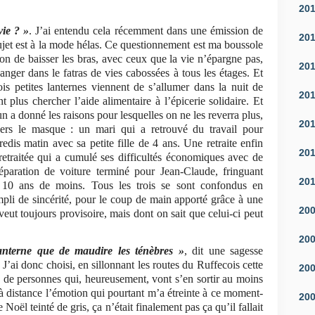
20
vie ? »
. J’ai entendu cela récemment dans une émission de
20
 sujet est à la mode hélas. Ce questionnement est ma boussole
tion de baisser les bras, avec ceux que la vie n’épargne pas,
20
nger dans le fatras de vies cabossées à tous les étages. Et
is petites lanternes viennent de s’allumer dans la nuit de
20
t plus chercher l’aide alimentaire à l’épicerie solidaire. Et
n a donné les raisons pour lesquelles on ne les reverra plus,
20
vers le masque : un mari qui a retrouvé du travail pour
edis matin avec sa petite fille de 4 ans. Une retraite enfin
20
etraitée qui a cumulé ses difficultés économiques avec de
éparation de voiture terminé pour Jean-Claude, fringuant
20
 10 ans de moins. Tous les trois se sont confondus en
pli de sincérité, pour le coup de main apporté grâce à une
20
veut toujours provisoire, mais dont on sait que celui-ci peut
20
anterne que de maudire les ténèbres »
, dit une sagesse
J’ai donc choisi, en sillonnant les routes du Ruffecois cette
20
 de personnes qui, heureusement, vont s’en sortir au moins
à distance l’émotion qui pourtant m’a étreinte à ce moment-
20
 Noël teinté de gris, ça n’était finalement pas ça qu’il fallait