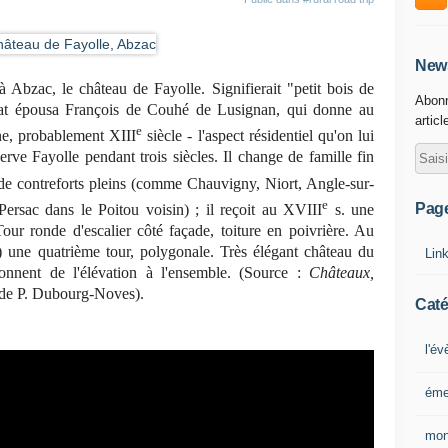
News
à Abzac, le château de Fayolle. Signifierait "petit bois de
Abonn
at épousa François de Couhé de Lusignan, qui donne au
articl
e
ne, probablement XIII
siècle - l'aspect résidentiel qu'on lui
erve Fayolle pendant trois siècles. Il change de famille fin
e contreforts pleins (comme Chauvigny, Niort, Angle-sur-
e
Pag
rsac dans le Poitou voisin) ; il reçoit au XVIII
s. une
Tour ronde d'escalier côté façade, toiture en poivrière. Au
s) une quatrième tour, polygonale. Très élégant château du
Lin
 donnent de l'élévation à l'ensemble. (Source :
Châteaux,
r. de P. Dubourg-Noves).
Caté
l'é
éme
mon