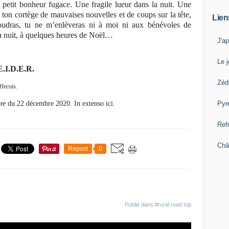
petit bonheur fugace. Une fragile lueur dans la nuit. Une
 ton cortège de mauvaises nouvelles et de coups sur la tête,
Lien
voudras, tu ne m’enlèveras ni à moi ni aux bénévoles de
 la nuit, à quelques heures de Noël…
J'a
Le j
E.I.D.E.R.
Zéd
ffecois.
Pyr
bre
du 22 décembre 2020. In extenso ici.
Ref
Châ
Repost
0
Publié dans
#rural road trip