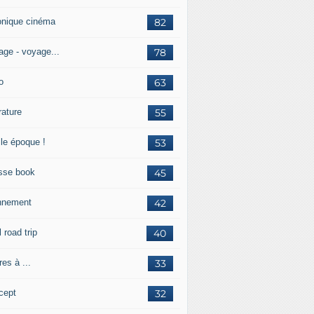
onique cinéma
82
age - voyage...
78
o
63
érature
55
lle époque !
53
sse book
45
nnement
42
l road trip
40
res à ...
33
cept
32