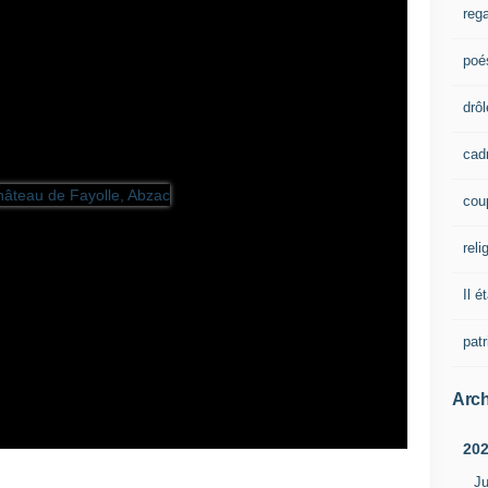
rega
poé
drôl
cad
cou
reli
Il é
pat
Arch
20
Ju