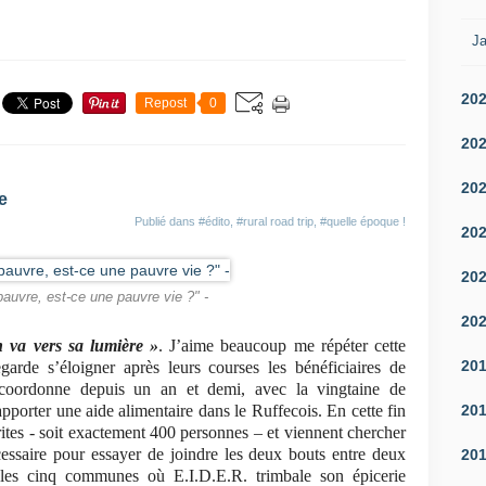
Ja
20
Repost
0
20
20
e
Publié dans
#édito
,
#rural road trip
,
#quelle époque !
20
20
pauvre, est-ce une pauvre vie ?" -
20
 va vers sa lumière »
. J’aime beaucoup me répéter cette
20
arde s’éloigner après leurs courses les bénéficiaires de
je coordonne depuis un an et demi, avec la vingtaine de
20
porter une aide alimentaire dans le Ruffecois. En cette fin
ites - soit exactement 400 personnes – et viennent chercher
cessaire pour essayer de joindre les deux bouts entre deux
20
s les cinq communes où E.I.D.E.R. trimbale son épicerie