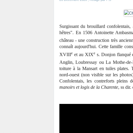
Surgissant du brouillard confolentais, 
hêtres". En 1506 Antoinette Ambasm
château - une construction très ancien
connaît aujourd'hui. Cette famille cons
e
e
XVIII
et au XIX
s. Donjon flanqué d
Anglin, Loubressay ou La Mothe-de-Pe
toiture à la Mansart en tuiles plates. 
nord-ouest (non visible sur les photo
Confolentais, les contreforts pleins
manoirs et logis de la Charente
, ss di