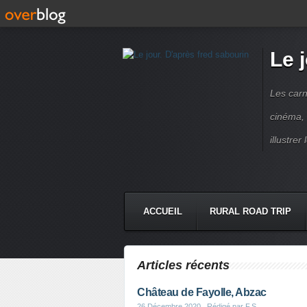
Le 
Les carn
cinéma, 
illustre
ACCUEIL
RURAL ROAD TRIP
LETTRES À...
PRESSE BOO
Articles récents
Château de Fayolle, Abzac
26 Décembre 2020
, Rédigé par F.S