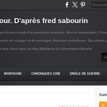
jour. D'après fred sabourin
ets & press-book d'un journaliste omnivore, libre et indépendant. Chro
récits de voyages et de montagne, littérature protéiforme. Des photos 
r le tout. Aussi dans un blog Médiapart (La charentaise libérée).
MONTAGNE
CHRONIQUES CINÉ
DRÔLE DE GUERRE
K
CONTACT
Suiv
Publié dans
#rural road trip