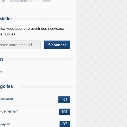
https://www.fredsabourin.com/rss
letter
ez-vous pour être averti des nouveaux
es publiés.
es
ks
gories
vènement
133
rveillement
101
tagne
87