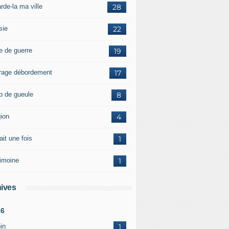
rde-la ma ville
28
sie
22
e de guerre
19
rage débordement
17
p de gueule
8
gion
4
tait une fois
1
rimoine
1
ives
26
in
1