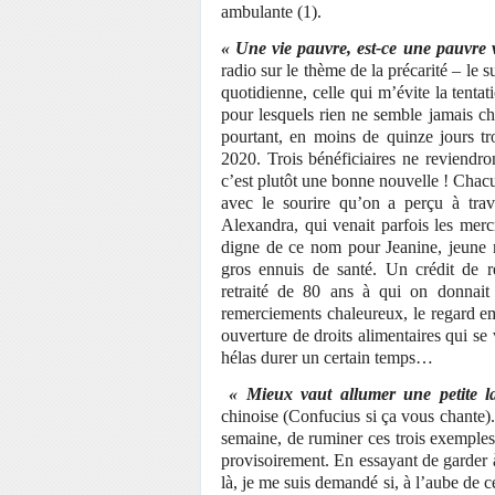
ambulante (1).
« Une vie pauvre, est-ce une pauvre 
radio sur le thème de la précarité – le
quotidienne, celle qui m’évite la tenta
pour lesquels rien ne semble jamais cha
pourtant, en moins de quinze jours tro
2020. Trois bénéficiaires ne reviendron
c’est plutôt une bonne nouvelle ! Chacu
avec le sourire qu’on a perçu à tra
Alexandra, qui venait parfois les mercr
digne de ce nom pour Jeanine, jeune r
gros ennuis de santé. Un crédit de r
retraité de 80 ans à qui on donnait
remerciements chaleureux, le regard em
ouverture de droits alimentaires qui se 
hélas durer un certain temps…
« Mieux vaut allumer une petite l
chinoise (Confucius si ça vous chante). 
semaine, de ruminer ces trois exemples
provisoirement. En essayant de garder 
là, je me suis demandé si, à l’aube de ce