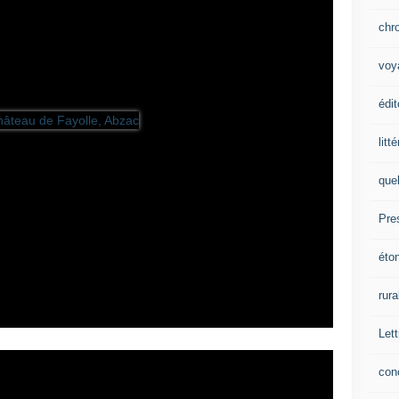
chr
voy
édit
litt
que
Pre
éto
rura
Lett
con