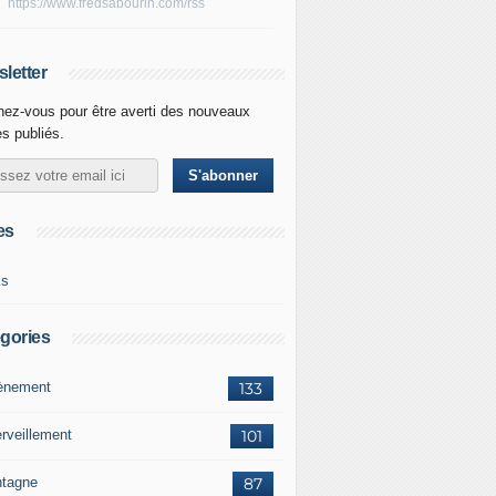
https://www.fredsabourin.com/rss
letter
ez-vous pour être averti des nouveaux
es publiés.
es
ks
gories
vènement
133
rveillement
101
tagne
87