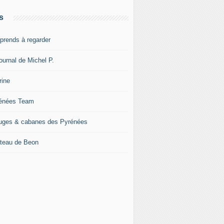
s
pprends à regarder
ournal de Michel P.
rine
énées Team
uges & cabanes des Pyrénées
teau de Beon