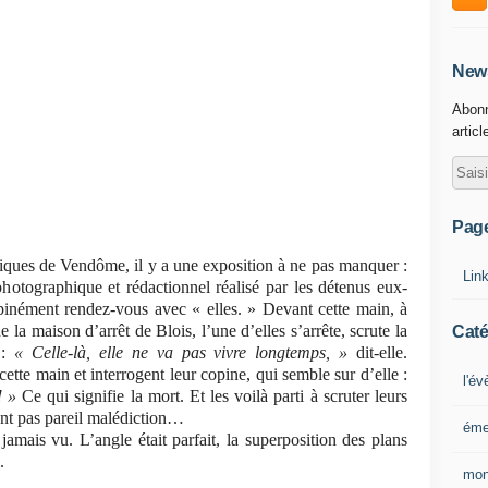
News
Abonn
articl
Pag
ues de Vendôme, il y a une exposition à ne pas manquer :
Lin
otographique et rédactionnel réalisé par les détenus eux-
inément rendez-vous avec « elles. » Devant cette main, à
de la maison d’arrêt de Blois, l’une d’elles s’arrête, scrute la
Caté
 :
« Celle-là, elle ne va pas vivre longtemps, »
dit-elle.
cette main et interrogent leur copine, qui semble sur d’elle :
l'é
! »
Ce qui signifie la mort. Et les voilà parti à scruter leurs
ont pas pareil malédiction…
éme
t jamais vu. L’angle était parfait, la superposition des plans
.
mon