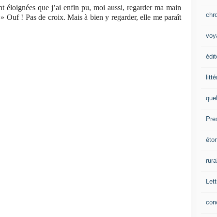
nt éloignées que j’ai enfin pu, moi aussi, regarder ma main
chr
 » Ouf ! Pas de croix. Mais à bien y regarder, elle me paraît
voy
édit
litt
que
Pre
éto
rura
Lett
con