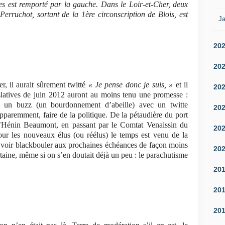
ves est remporté par la gauche. Dans le Loir-et-Cher, deux
 Perruchot, sortant de la 1ère circonscription de Blois, est
Ja
20
20
r, il aurait sûrement twitté
« Je pense donc je suis, »
et il
20
gislatives de juin 2012 auront au moins tenu une promesse :
re un buzz (un bourdonnement d’abeille) avec un twitte
20
 apparemment, faire de la politique. De la pétaudière du port
’Hénin Beaumont, en passant par le Comtat Venaissin du
20
pour les nouveaux élus (ou réélus) le temps est venu de la
se voir blackbouler aux prochaines échéances de façon moins
20
aine, même si on s’en doutait déjà un peu : le parachutisme
20
20
20