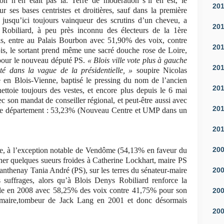
n n’en était pas là. Terre de modération s’il en est, le
20
 ses bases centristes et droitières, sauf dans la première
, jusqu’ici toujours vainqueur des scrutins d’un cheveu, a
20
 Robiliard, à peu près inconnu des électeurs de la 1ère
is, entre au Palais Bourbon avec 51,90% des voix, contre
20
is, le sortant prend même une sacré douche rose de Loire,
pour le nouveau député PS.
« Blois ville vote plus à gauche
20
oté dans la vague de la présidentielle, »
soupire Nicolas
en Blois-Vienne, baptisé le pressing du nom de l’ancien
20
ttoie toujours des vestes, et encore plus depuis le 6 mai
ec son mandat de conseiller régional, et peut-être aussi avec
20
ns le département : 53,23% (Nouveau Centre et UMP dans un
20
20
che, à l’exception notable de Vendôme (54,13% en faveur du
ner quelques sueurs froides à Catherine Lockhart, maire PS
20
nthenay Tania André (PS), sur les terres du sénateur-maire
suffrages, alors qu’à Blois Denys Robiliard renforce la
ille en 2008 avec 58,25% des voix contre 41,75% pour son
20
n maire,tombeur de Jack Lang en 2001 et donc désormais
20