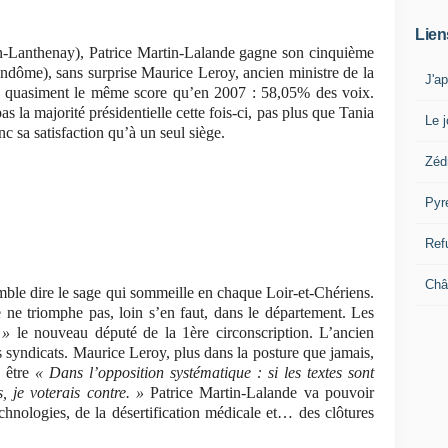
Lien
n-Lanthenay), Patrice Martin-Lalande gagne son cinquième
ndôme), sans surprise Maurice Leroy, ancien ministre de la
J'a
ec quasiment le même score qu’en 2007 : 58,05% des voix.
 la majorité présidentielle cette fois-ci, pas plus que Tania
Le j
 sa satisfaction qu’à un seul siège.
Zéd
Pyr
Ref
Châ
ble dire le sage qui sommeille en chaque Loir-et-Chériens.
 ne triomphe pas, loin s’en faut, dans le département. Les
 »
le nouveau député de la 1ère circonscription. L’ancien
es syndicats. Maurice Leroy, plus dans la posture que jamais,
 être
« Dans l’opposition systématique : si les textes sont
s, je voterais contre. »
Patrice Martin-Lalande va pouvoir
chnologies, de la désertification médicale et… des clôtures