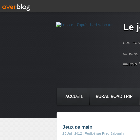
Le 
Les carn
cinéma, 
illustre
ACCUEIL
RURAL ROAD TRIP
LETTRES À...
PRESSE BOO
Jeux de main
23 Juin 2012
, Rédigé par Fred Sabourin