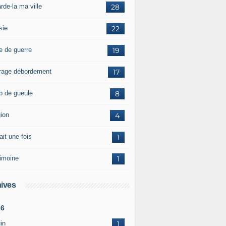
rde-la ma ville
28
sie
22
e de guerre
19
rage débordement
17
p de gueule
8
gion
4
tait une fois
1
rimoine
1
ives
26
in
1