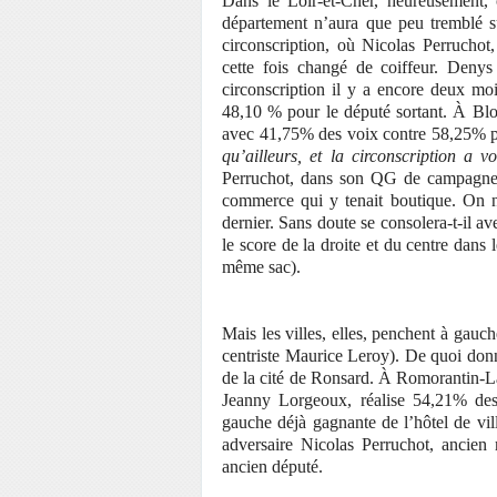
Dans le Loir-et-Cher, heureusement, o
département n’aura que peu tremblé sur
circonscription, où Nicolas Perruchot
cette fois changé de coiffeur. Denys
circonscription il y a encore deux mo
48,10 % pour le député sortant. À Blo
avec 41,75% des voix contre 58,25% 
qu’ailleurs, et la circonscription a v
Perruchot, dans son QG de campagne 
commerce qui y tenait boutique. On ne
dernier. Sans doute se consolera-t-il av
le score de la droite et du centre da
même sac).
Mais les villes, elles, penchent à gau
centriste Maurice Leroy). De quoi don
de la cité de Ronsard. À Romorantin-La
Jeanny Lorgeoux, réalise 54,21% des 
gauche déjà gagnante de l’hôtel de v
adversaire Nicolas Perruchot, ancie
ancien député.