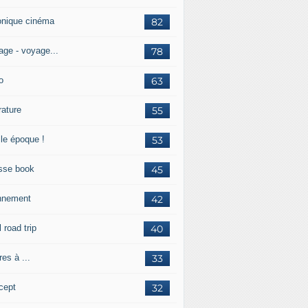
onique cinéma
82
age - voyage...
78
o
63
érature
55
lle époque !
53
sse book
45
nnement
42
l road trip
40
res à ...
33
cept
32