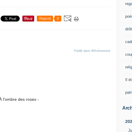
rega
poé
Repost
0
drôl
cad
Publié dans
#l'évènement
cou
reli
Il é
pat
 roses -
Arch
20
Ju