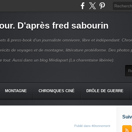
jour. D'après fred sabourin
ets & press-book d'un journaliste omnivore, libre et indépendant. Chro
récits de voyages et de montagne, littérature protéiforme. Des photos 
r le tout. Aussi dans un blog Médiapart (La charentaise libérée).
MONTAGNE
CHRONIQUES CINÉ
DRÔLE DE GUERRE
K
CONTACT
Suiv
Publié dans
#étonnement