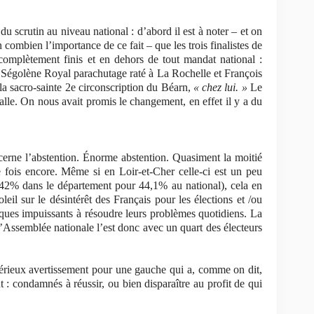
 scrutin au niveau national : d’abord il est à noter – et on
 combien l’importance de ce fait – que les trois finalistes de
 complètement finis et en dehors de tout mandat national :
, Ségolène Royal parachutage raté à La Rochelle et François
la sacro-sainte 2e circonscription du Béarn,
« chez lui. »
Le
lle. On nous avait promis le changement, en effet il y a du
cerne l’abstention. Énorme abstention. Quasiment la moitié
e fois encore. Même si en Loir-et-Cher celle-ci est un peu
,42% dans le département pour 44,1% au national), cela en
eil sur le désintérêt des Français pour les élections et /ou
iques impuissants à résoudre leurs problèmes quotidiens. La
’Assemblée nationale l’est donc avec un quart des électeurs
sérieux avertissement pour une gauche qui a, comme on dit,
t : condamnés à réussir, ou bien disparaître au profit de qui