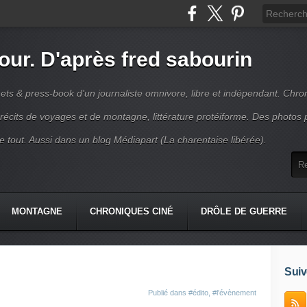
jour. D'après fred sabourin
ets & press-book d'un journaliste omnivore, libre et indépendant. Chro
récits de voyages et de montagne, littérature protéiforme. Des photos 
r le tout. Aussi dans un blog Médiapart (La charentaise libérée).
MONTAGNE
CHRONIQUES CINÉ
DRÔLE DE GUERRE
K
CONTACT
Suiv
Publié dans
#édito
,
#l'évènement