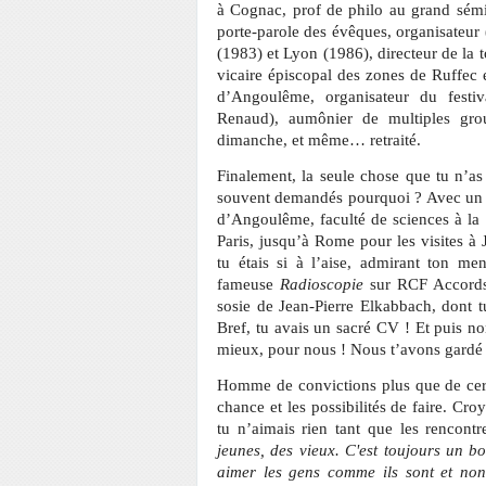
à Cognac, prof de philo au grand sémina
porte-parole des évêques, organisateur
(1983) et Lyon (1986), directeur de la
vicaire épiscopal des zones de Ruffec e
d’Angoulême, organisateur du festiv
Renaud), aumônier de multiples gro
dimanche, et même… retraité.
Finalement, la seule chose que tu n’as
souvent demandés pourquoi ? Avec un te
d’Angoulême, faculté de sciences à la 
Paris, jusqu’à Rome pour les visites à 
tu étais si à l’aise, admirant ton me
fameuse
Radioscopie
sur RCF Accords
sosie de Jean-Pierre Elkabbach, dont 
Bref, tu avais un sacré CV ! Et puis non
mieux, pour nous ! Nous t’avons gardé 
Homme de convictions plus que de certi
chance et les possibilités de faire. Cr
tu n’aimais rien tant que les rencont
jeunes, des vieux. C'est toujours un bo
aimer les gens comme ils sont et non