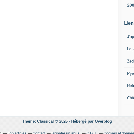
20
Lien
J'a
Le j
Zéd
Pyr
Ref
Châ
Theme: Classical © 2026 -
Hébergé par
Overblog
g
Top articles
Contact
Signaler un abus
C.G.U.
Cookies et donnée