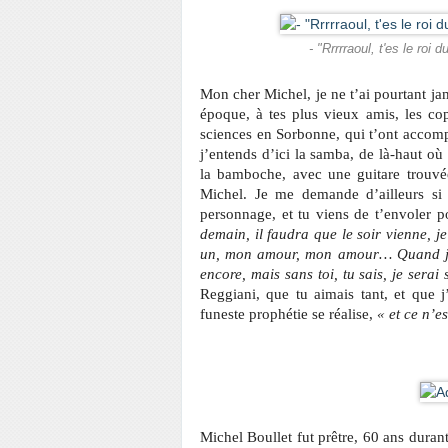
- "Rrrrraoul, t'es le roi 
Mon cher Michel, je ne t’ai pourtant ja
époque, à tes plus vieux amis, les cop
sciences en Sorbonne, qui t’ont accomp
j’entends d’ici la samba, de là-haut où
la bamboche, avec une guitare trouvé
Michel. Je me demande d’ailleurs si 
personnage, et tu viens de t’envoler p
demain, il faudra que le soir vienne, j
un, mon amour, mon amour… Quand je se
encore, mais sans toi, tu sais, je serai
Reggiani, que tu aimais tant, et que j’
funeste prophétie se réalise,
« et ce n’e
Michel Boullet fut prêtre, 60 ans durant