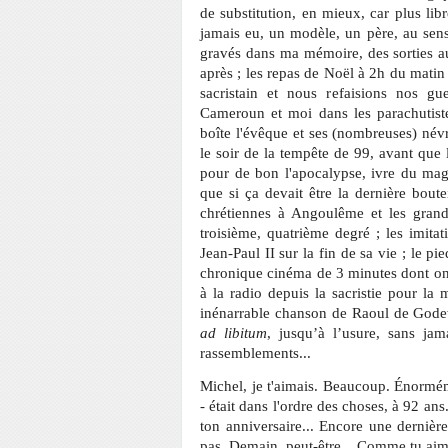
de substitution, en mieux, car plus libr
jamais eu, un modèle, un père, au sens 
gravés dans ma mémoire, des sorties au
après ; les repas de Noël à 2h du matin 
sacristain et nous refaisions nos gu
Cameroun et moi dans les parachutis
boîte l'évêque et ses (nombreuses) névr
le soir de la tempête de 99, avant que 
pour de bon l'apocalypse, ivre du magn
que si ça devait être la dernière boutei
chrétiennes à Angoulême et les grande
troisième, quatrième degré ; les imitat
Jean-Paul II sur la fin de sa vie ; le p
chronique cinéma de 3 minutes dont on s
à la radio depuis la sacristie pour la
inénarrable chanson de Raoul de God
ad libitum
, jusqu’à l’usure, sans jam
rassemblements...
Michel, je t'aimais. Beaucoup. Énormémen
- était dans l'ordre des choses, à 92 an
ton anniversaire... Encore une dernière
pas. Demain, peut-être... Comme tu aimai