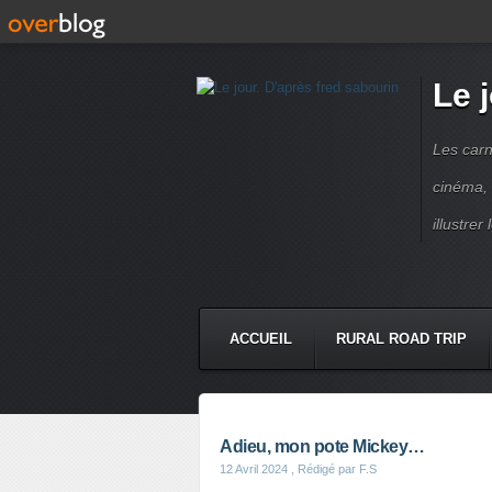
Le 
Les carn
cinéma, 
illustre
ACCUEIL
RURAL ROAD TRIP
LETTRES À...
PRESSE BOO
Adieu, mon pote Mickey…
12 Avril 2024
, Rédigé par F.S