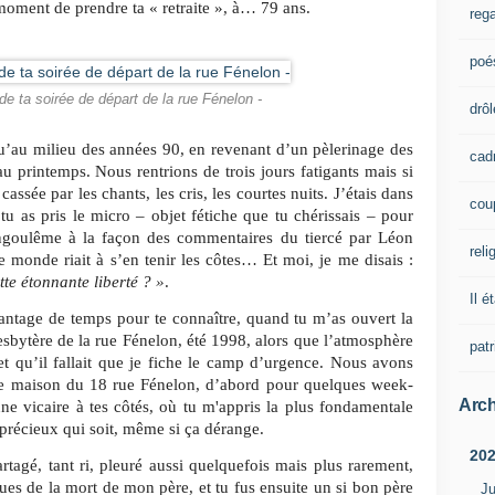
oment de prendre ta « retraite », à… 79 ans.
rega
poé
 de ta soirée de départ de la rue Fénelon -
drôl
au milieu des années 90, en revenant d’un pèlerinage des
cad
u printemps. Nous rentrions de trois jours fatigants mais si
ssée par les chants, les cris, les courtes nuits. J’étais dans
cou
tu as pris le micro – objet fétiche que tu chérissais – pour
ngoulême à la façon des commentaires du tiercé par Léon
reli
le monde riait à s’en tenir les côtes… Et moi, je me disais :
tte étonnante liberté ? »
.
Il é
vantage de temps pour te connaître, quand tu m’as ouvert la
sbytère de la rue Fénelon, été 1998, alors que l’atmosphère
pat
et qu’il fallait que je fiche le camp d’urgence. Nous avons
te maison du 18 rue Fénelon, d’abord pour quelques week-
Arch
e vicaire à tes côtés, où tu m'appris la plus fondamentale
us précieux qui soit, même si ça dérange.
20
tagé, tant ri, pleuré aussi quelquefois mais plus rarement,
ues de la mort de mon père, et tu fus ensuite un si bon père
Ju