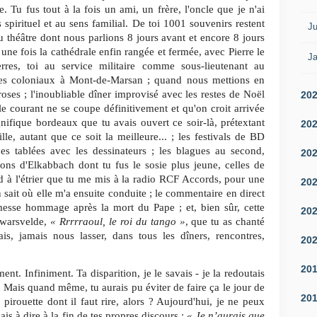
e. Tu fus tout à la fois un ami, un frère, l'oncle que je n'ai
spirituel et au sens familial. De toi 1001 souvenirs restent
Ju
 théâtre dont nous parlions 8 jours avant et encore 8 jours
une fois la cathédrale enfin rangée et fermée, avec Pierre le
Ja
erres, toi au service militaire comme sous-lieutenant au
tes coloniaux à Mont-de-Marsan ; quand nous mettions en
oses ; l'inoubliable dîner improvisé avec les restes de Noël
20
le courant ne se coupe définitivement et qu'on croit arrivée
ifique bordeaux que tu avais ouvert ce soir-là, prétextant
20
lle, autant que ce soit la meilleure... ; les festivals de BD
s tablées avec les dessinateurs ; les blagues au second,
20
ions d'Elkabbach dont tu fus le sosie plus jeune, celles de
ied à l'étrier que tu me mis à la radio RCF Accords, pour une
20
ait où elle m'a ensuite conduite ; le commentaire en direct
 messe hommage après la mort du Pape ; et, bien sûr, cette
20
ewarsvelde,
« Rrrrraoul, le roi du tango »
, que tu as chanté
ais, jamais nous lasser, dans tous les dîners, rencontres,
20
20
t. Infiniment. Ta disparition, je le savais - je la redoutais
s. Mais quand même, tu aurais pu éviter de faire ça le jour de
20
 pirouette dont il faut rire, alors ? Aujourd'hui, je ne peux
s à dire à la fin de tes propres discours :
« Je n’aurais que