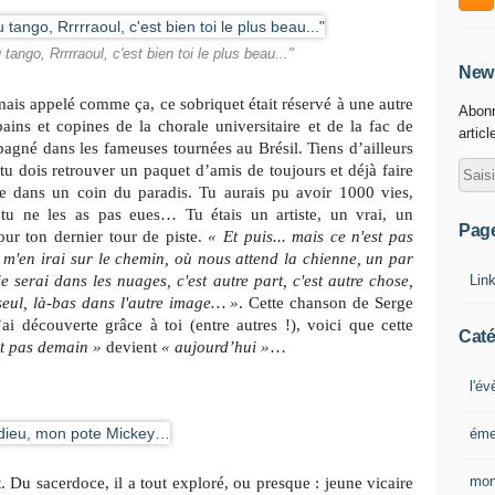
du tango, Rrrrraoul, c'est bien toi le plus beau..."
News
mais appelé comme ça, ce sobriquet était réservé à une autre
Abonn
ains et copines de la chorale universitaire et de la fac de
articl
agné dans les fameuses tournées au Brésil. Tiens d’ailleurs
 tu dois retrouver un paquet d’amis de toujours et déjà faire
e dans un coin du paradis. Tu aurais pu avoir 1000 vies,
tu ne les as pas eues… Tu étais un artiste, un vrai, un
Pag
our ton dernier tour de piste.
« Et puis... mais ce n'est pas
e m'en irai sur le chemin, où nous attend la chienne, un par
Lin
rai dans les nuages, c'est autre part, c'est autre chose,
 seul, là-bas dans l'autre image… »
. Cette chanson de Serge
ai découverte grâce à toi (entre autres !), voici que cette
Caté
st pas demain »
devient
« aujourd’hui »
…
l'é
éme
mon
. Du sacerdoce, il a tout exploré, ou presque : jeune vicaire