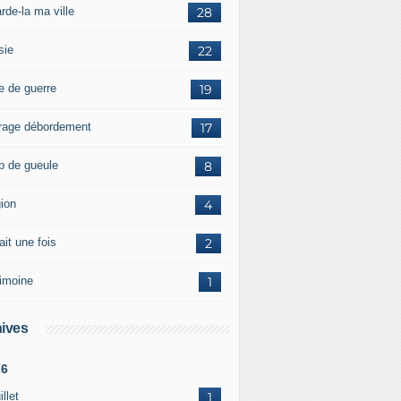
rde-la ma ville
28
sie
22
e de guerre
19
rage débordement
17
p de gueule
8
gion
4
tait une fois
2
rimoine
1
ives
26
illet
1