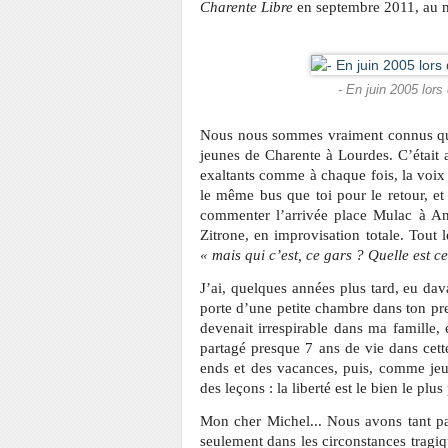
Charente Libre
en septembre 2011, au m
- En juin 2005 lors
Nous nous sommes vraiment connus qu’
jeunes de Charente à Lourdes. C’était a
exaltants comme à chaque fois, la voix ca
le même bus que toi pour le retour, et 
commenter l’arrivée place Mulac à A
Zitrone, en improvisation totale. Tout 
« mais qui c’est, ce gars ? Quelle est ce
J’ai, quelques années plus tard, eu da
porte d’une petite chambre dans ton pre
devenait irrespirable dans ma famille, 
partagé presque 7 ans de vie dans cet
ends et des vacances, puis, comme jeun
des leçons : la liberté est le bien le pl
Mon cher Michel... Nous avons tant par
seulement dans les circonstances tragiq