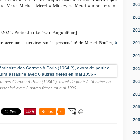
20
 »
. Merci Michel. Merci « Mickey ». Merci « mon frère ».
20
20
4/2024. Prêtre du diocèse d'Angoulême]
20
te
avec mon interview sur la personnalité de Michel Boullet,
à
20
20
20
e des Carmes à Paris (1964 ?), avant de partir à Tibhirine en
 assasiné avec 6 autres frères en mai 1996 -
20
20
Repost
0
20
20