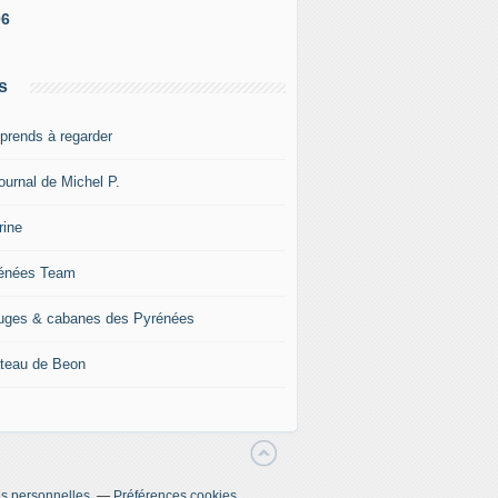
06
s
pprends à regarder
ournal de Michel P.
rine
énées Team
uges & cabanes des Pyrénées
teau de Beon
s personnelles
Préférences cookies