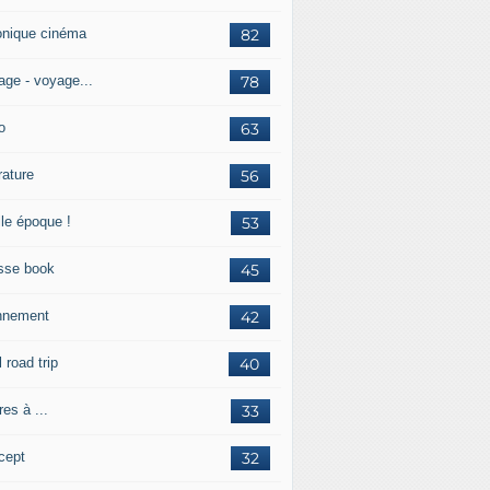
onique cinéma
82
age - voyage...
78
o
63
érature
56
lle époque !
53
sse book
45
nnement
42
l road trip
40
res à ...
33
cept
32