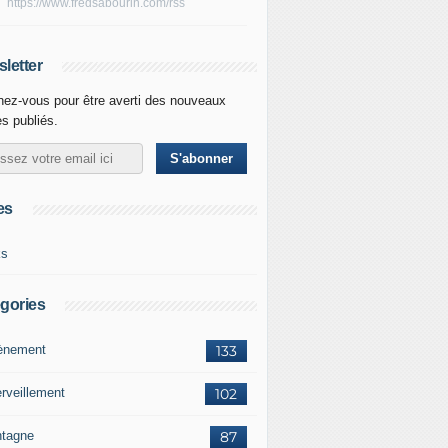
https://www.fredsabourin.com/rss
letter
ez-vous pour être averti des nouveaux
es publiés.
es
ks
gories
vènement
133
rveillement
102
tagne
87