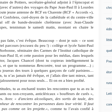
ire de Poitiers, secrétaire-général adjoint à l’épiscopat et
 (avec d’autres) des voyages du Pape Jean-Paul II à Lourdes
chr
 toute jeune antenne de RCF en Charente (RCF « Accords »),
t Confolens, curé-doyen de la cathédrale et du centre-ville
voy
al off de bande-dessinée chrétienne (avec Jean-Claude
upes, tennisman le samedi matin, montant en chaire le
édit
litt
 pas faite, c’est évêque. Beaucoup – dont je suis – ce sont
l parcours (excusez du peu !) : collège et lycée Saint-Paul
Sorbonne, séminaire des Carmes de l’Institut catholique de
que
Jean-Paul II, et cette passion pour les médias, dans lesquels
ntor, Jacques Chancel (dont tu copieras intelligemment la
Pre
, et que tu nommeras
Rencontre
, tout un programme…) ;
tu joueras des tours à quelques garçons de café parisiens…
éto
, tu n’as jamais été évêque, et j’allais dire tant mieux, tant
jalousement pour nous seuls… Et on en a bien profité.
rura
tudes, tu as enchanté toutes les rencontres que tu as eu la
Lett
oyants ou non-croyants, anticléricaux « bouffeurs de curés »,
res. Avec
« d'anciens alcooliques, des sortis de taule, des
nheur de rencontrer les personnes dans leur vérité. Il faut
con
 pas comme on les projette.»
, comme tu l’avais confié à