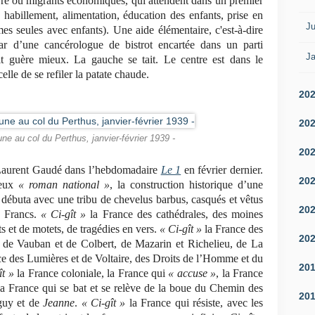
uerre ou migrants économiques, qui attendent dans un premier
 habillement, alimentation, éducation des enfants, prise en
Ju
s seules avec enfants). Une aide élémentaire, c'est-à-dire
ar d’une cancérologue de bistrot encartée dans un parti
Ja
ait guère mieux. La gauche se tait. Le centre est dans le
elle de se refiler la patate chaude.
20
20
e au col du Perthus, janvier-février 1939 -
20
 Laurent Gaudé dans l’hebdomadaire
Le 1
en février dernier.
20
meux
« roman national »
, la construction historique d’une
 débuta avec une tribu de chevelus barbus, casqués et vêtus
20
 Francs.
« Ci-gît »
la France des cathédrales, des moines
s et de motets, de tragédies en vers.
« Ci-gît »
la France des
20
e de Vauban et de Colbert, de Mazarin et Richelieu, de La
e des Lumières et de Voltaire, des Droits de l’Homme et du
20
ît »
la France coloniale, la France qui
« accuse »
, la France
 la France qui se bat et se relève de la boue du Chemin des
20
guy et de
Jeanne
.
« Ci-gît »
la France qui résiste, avec les