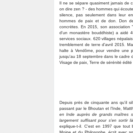
Il ne se sépare quasiment jamais de ce
on dire zen ? - des hommes qui écoute
silence, pas seulement dans leur en
hommes de paix et de don. Don de
concrètes. En 2015, son association
d'un monastère bouddhiste) a aidé 4
services sociaux. 620 villages népalai
tremblement de terre d'avril 2015. M
halte à Vendôme, pour vendre une pa
jusqu'au 18 septembre dans le cadre d
Visage de paix, Terre de sérénité édité
Depuis près de cinquante ans qu'il s
passant par le Bhoutan et l'Inde, Matt
en Inde auprès de grands maîtres spi
largement suffisant pour s'en sortir 
explique-t-il. C'est en 1997 que tout
Moine et du Philosophe, écrit avec so