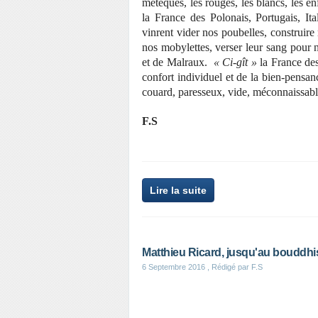
métèques, les rouges, les blancs, les en
la France des Polonais, Portugais, Ita
vinrent vider nos poubelles, construire
nos mobylettes, verser leur sang pour n
et de Malraux.
« Ci-gît »
la France des 
confort individuel et de la bien-pensa
couard, paresseux, vide, méconnaissab
F.S
Lire la suite
Matthieu Ricard, jusqu'au bouddhis
6 Septembre 2016
, Rédigé par F.S