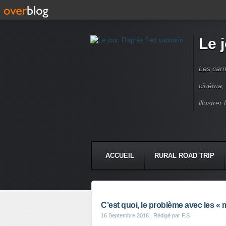
Le 
Les carn
cinéma, 
illustre
ACCUEIL
RURAL ROAD TRIP
LETTRES À...
PRESSE BOO
C’est quoi, le problème avec les « 
16 Septembre 2016
, Rédigé par F.S