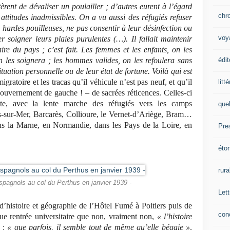
rent de dévaliser un poulailler ; d’autres eurent à l’égard
chr
attitudes inadmissibles. On a vu aussi des réfugiés refuser
hardes pouilleuses, ne pas consentir à leur désinfection ou
voy
r soigner leurs plaies purulentes (…). Il fallait maintenir
ire du pays ; c’est fait. Les femmes et les enfants, on les
édit
on les soignera ; les hommes valides, on les refoulera sans
tuation personnelle ou de leur état de fortune. Voilà qui est
atoire et les tracas qu’il véhicule n’est pas neuf, et qu’il
litt
gouvernement de gauche ! – de sacrées réticences. Celles-ci
ite, avec la lente marche des réfugiés vers les camps
que
s-sur-Mer, Barcarès, Collioure, le Vernet-d’Ariège, Bram…
ns la Marne, en Normandie, dans les Pays de la Loire, en
Pre
éto
rura
espagnols au col du Perthus en janvier 1939 -
Lett
d’histoire et géographie de l’Hôtel Fumé à Poitiers puis de
con
ue rentrée universitaire que non, vraiment non,
« l’histoire
r :
« que parfois, il semble tout de même qu’elle bégaie »
.