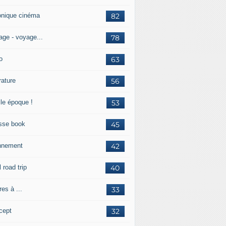
onique cinéma
82
age - voyage...
78
o
63
érature
56
lle époque !
53
sse book
45
nnement
42
l road trip
40
res à ...
33
cept
32