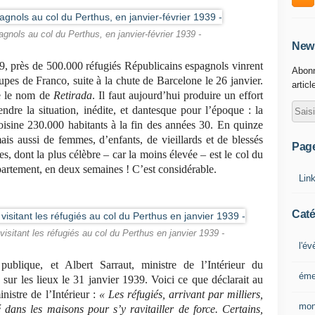
agnols au col du Perthus, en janvier-février 1939 -
News
939, près de 500.000 réfugiés Républicains espagnols vinrent
Abonn
oupes de Franco, suite à la chute de Barcelone le 26 janvier.
articl
e le nom de
Retirada
. Il faut aujourd’hui produire un effort
dre la situation, inédite, et dantesque pour l’époque : la
oisine 230.000 habitants à la fin des années 30. En quinze
is aussi de femmes, d’enfants, de vieillards et de blessés
Pag
es, dont la plus célèbre – car la moins élevée – est le col du
partement, en deux semaines ! C’est considérable.
Lin
Caté
 visitant les réfugiés au col du Perthus en janvier 1939 -
l'é
ublique, et Albert Sarraut, ministre de l’Intérieur du
éme
ur les lieux le 31 janvier 1939. Voici ce que déclarait au
nistre de l’Intérieur :
« Les réfugiés, arrivant par milliers,
mon
 dans les maisons pour s’y ravitailler de force. Certains,