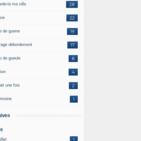
rde-la ma ville
28
sie
22
e de guerre
19
rage débordement
17
p de gueule
8
gion
4
tait une fois
2
rimoine
1
ives
26
illet
1