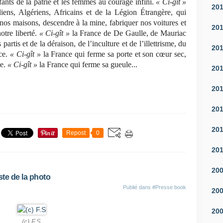
fants de la patrie et les femmes au courage infini.
« Ci-gît »
20
liens, Algériens, Africains et de la Légion Étrangère, qui
 nos maisons, descendre à la mine, fabriquer nos voitures et
20
otre liberté.
« Ci-gît »
la France de De Gaulle, de Mauriac
partis et de la déraison, de l’inculture et de l’illettrisme, du
20
nce.
« Ci-gît »
la France qui ferme sa porte et son cœur sec,
le.
« Ci-gît »
la France qui ferme sa gueule..
.
20
20
20
20
Repost
0
20
20
te de la photo
Publié dans
#Presse book
20
20
(c) F.S