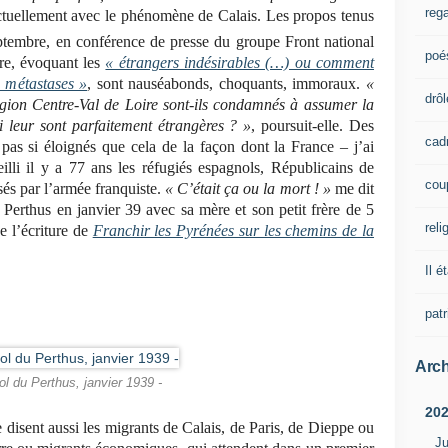
rega
 actuellement avec le phénomène de Calais. Les propos tenus
tembre, en conférence de presse du groupe Front national
poé
re, évoquant les
« étrangers indésirables (…) ou comment
 métastases »
, sont nauséabonds, choquants, immoraux.
«
drôl
égion Centre-Val de Loire sont-ils condamnés à assumer la
 leur sont parfaitement étrangères ? »
, poursuit-elle. Des
cad
pas si éloignés que cela de la façon dont la France – j’ai
illi il y a 77 ans les réfugiés espagnols, Républicains de
cou
sés par l’armée franquiste.
« C’était ça ou la mort ! »
me dit
Perthus en janvier 39 avec sa mère et son petit frère de 5
reli
e l’écriture de
Franchir les Pyrénées sur les chemins de la
Il é
pat
Arch
ol du Perthus, janvier 1939 -
20
e disent aussi les migrants de Calais, de Paris, de Dieppe ou
Ju