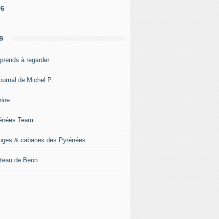
06
s
pprends à regarder
ournal de Michel P.
rine
énées Team
uges & cabanes des Pyrénées
teau de Beon