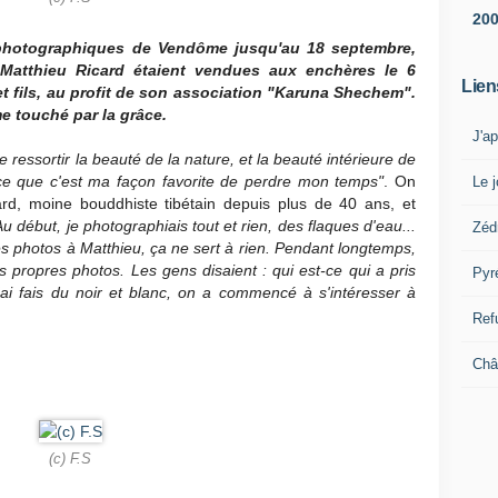
20
photographiques de Vendôme jusqu'au 18 septembre,
Matthieu Ricard étaient vendues aux enchères le 6
Lien
et fils, au profit de son association "Karuna Shechem".
e touché par la grâce.
J'a
e ressortir la beauté de la nature, et la beauté intérieure de
rce que c'est ma façon favorite de perdre mon temps"
. On
Le j
ard, moine bouddhiste tibétain depuis plus de 40 ans, et
Au début, je photographiais tout et rien, des flaques d'eau...
Zéd
s photos à Matthieu, ça ne sert à rien. Pendant longtemps,
es propres photos. Les gens disaient : qui est-ce qui a pris
Pyr
ai fais du noir et blanc, on a commencé à s'intéresser à
Ref
Châ
(c) F.S