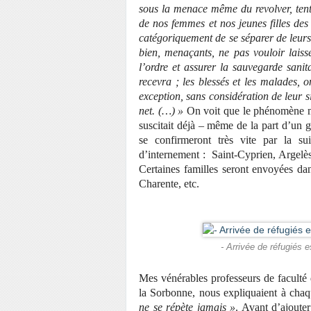
sous la menace même du revolver, tentè
de nos femmes et nos jeunes filles des 
catégoriquement de se séparer de leurs 
bien, menaçants, ne pas vouloir laisse
l’ordre et assurer la sauvegarde sanita
recevra ; les blessés et les malades, 
exception, sans considération de leur si
net. (…) »
On voit que le phénomène migr
suscitait déjà – même de la part d’un 
se confirmeront très vite par la su
d’internement : Saint-Cyprien, Argelè
Certaines familles seront envoyées da
Charente, etc.
- Arrivée de réfugiés 
Mes vénérables professeurs de faculté 
la Sorbonne, nous expliquaient à chaq
ne se répète jamais »
. Avant d’ajoute