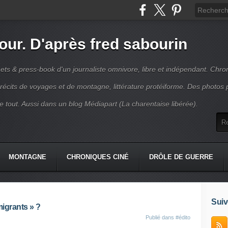
jour. D'après fred sabourin
ets & press-book d'un journaliste omnivore, libre et indépendant. Chro
récits de voyages et de montagne, littérature protéiforme. Des photos 
r le tout. Aussi dans un blog Médiapart (La charentaise libérée).
MONTAGNE
CHRONIQUES CINÉ
DRÔLE DE GUERRE
K
CONTACT
Suiv
migrants » ?
Publié dans
#édito