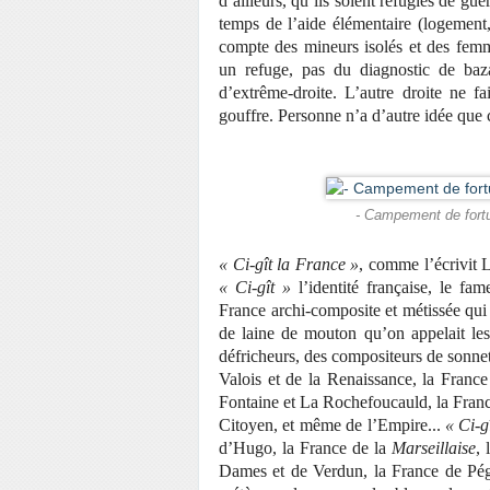
d’ailleurs, qu’ils soient réfugiés de g
temps de l’aide élémentaire (logement,
compte des mineurs isolés et des femme
un refuge, pas du diagnostic de baz
d’extrême-droite. L’autre droite ne f
gouffre. Personne n’a d’autre idée que c
- Campement de fortun
« Ci-gît la France »
, comme l’écrivit
« Ci-gît »
l’identité française, le fa
France archi-composite et métissée qui
de laine de mouton qu’on appelait les
défricheurs, des compositeurs de sonnet
Valois et de la Renaissance, la Franc
Fontaine et La Rochefoucauld, la Franc
Citoyen, et même de l’Empire...
« Ci-g
d’Hugo, la France de la
Marseillaise
,
Dames et de Verdun, la France de Pé