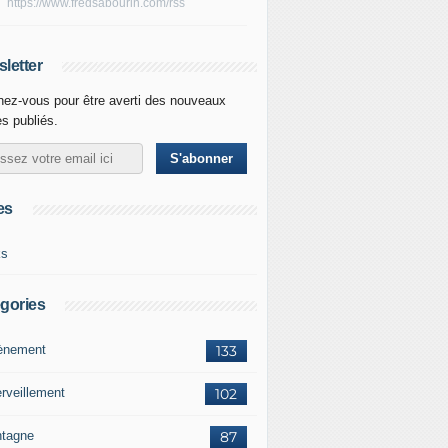
https://www.fredsabourin.com/rss
letter
ez-vous pour être averti des nouveaux
es publiés.
es
ks
gories
vènement
133
rveillement
102
tagne
87