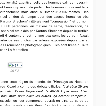
tte jovialité attentive, celle des hommes calmes - osera-t-
nt beaucoup avant de parler. Des hommes qui savent faire
vironnement, mais aussi à l'intérieur d'eux-mêmes. Des
 soi et don de temps pour des causes humaines très
 "Karuna Shechem" (littéralement "compassion" et du nom
00.000 personnes, en matière de santé, d'éducation, de
s ont ainsi été aidés par Karuna Shechem depuis le terrible
ardi 6 septembre, cet homme aux semelles de vent faisait
rtie de ses photos par ailleurs exposées depuis juin et
es Promenades photographiques. Elles sont tirées du livre
 chez La Martinière.
(c) F.S
illonne cette région du monde, de l'Himalaya au Népal en
hieu Ricard a connu des débuts difficiles.
"J'ai vécu 25 ans
rituels. J'avais l'équivalent de 40-50 € par mois. C'est
là-bas, mais pour aider les autres, ça devient compliqué"
,
 bascule, ou tout commence, devrait-on dire. La sortie du
n père Jean-François Revel (qui était aussi journaliste et