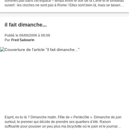
sommes pas dans cet espace – temps entre le soir de la Cène et le tombeau
ouvert : les cloches ne sont pas à Rome ! Elles sont bien là, mais se taisent.
Les cloches sont des...
il fait dimanche...
Publié le 06/06/2006 à 08:08
Par
Fred Sabourin
Esprit, es-tu là ? Dimanche matin. Fête de « Pentecôte ». Dimanche de juin
surtout, le premier qui décide de prendre ses quartiers d’été. Raison
suffisante pour pousser un peu plus ma bicyclette où le pain et le journal