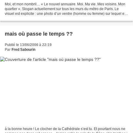
Moi, et mon nombril… « Le nouvel annuaire. Moi. Ma vie. Mes voisins. Mon
quartier ». Slogan actuellement sur tous les murs du métro de Paris. Le
visuel est explicite : une photo d’un ventre (homme ou femme) sur lequel est
tatoué un plan de ville, avec...
mais où passe le temps ??
Publié le 13/06/2006 à 22:19
Par
Fred Sabourin
à la bonne heure ! Le clocher de la Cathédrale s’est tu. Et pourtant nous ne