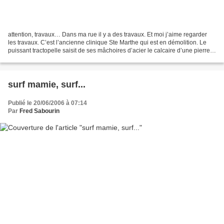
attention, travaux… Dans ma rue il y a des travaux. Et moi j’aime regarder
les travaux. C’est l’ancienne clinique Ste Marthe qui est en démolition. Le
puissant tractopelle saisit de ses mâchoires d’acier le calcaire d’une pierre
bien charentaise, mais...
surf mamie, surf...
Publié le 20/06/2006 à 07:14
Par
Fred Sabourin