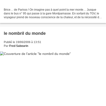
Brice… de Parisss ! On imagine pas à quel point la mer monte… Jusque
dans le bus n° 95 qui passe à la gare Montparnasse. En sortant du TGV, le
voyageur prend de nouveau conscience de la chaleur, et de la nécessité d’y
remédier. A l’arrêt de bus sur le...
le nombril du monde
Publié le 19/06/2006 à 13:51
Par
Fred Sabourin