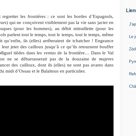
Lien
 regretter les frontières : ce sont les hordes d’Espagnols,
leurs) qui ne conçoivent visiblement pas la vie sans jacter en
J'a
uques (pour les hommes), au débit mitraillette (pour les
ols parlent tout le temps, tout le temps, tout le temps, même
Le j
 qu’enfin, ils (elles) arrêteraient de tchatcher ! Engeance
eur jeter des cailloux jusqu’à ce qu’ils retournent bouffer
Zéd
 Miguel tièdes dans les
ventas
de la frontière… Dans le Val
’on ne se débarrasserait pas de la douzaine de
mujeres
Pyr
ancer des cailloux, dont ils (elles) ne sont pas avares dans
du midi d’Ossau et le Balaïtous en particulier.
Ref
Châ