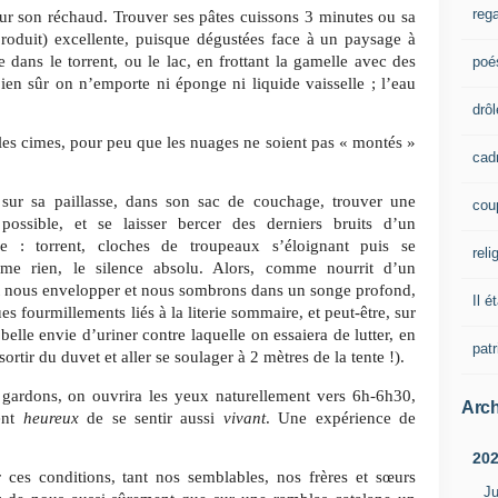
rega
sur son réchaud. Trouver ses pâtes cuissons 3 minutes ou sa
roduit) excellente, puisque dégustées face à un paysage à
le dans le torrent, ou le lac, en frottant la gamelle avec des
poé
ien sûr on n’emporte ni éponge ni liquide vaisselle ; l’eau
drôl
r les cimes, pour peu que les nuages ne soient pas « montés »
cad
, sur sa paillasse, dans son sac de couchage, trouver une
cou
possible, et se laisser bercer des derniers bruits d’un
le : torrent, cloches de troupeaux s’éloignant puis se
reli
ême rien, le silence absolu. Alors, comme nourrit d’un
nt nous envelopper et nous sombrons dans un songe profond,
Il é
s fourmillements liés à la literie sommaire, et peut-être, sur
elle envie d’uriner contre laquelle on essaiera de lutter, en
pat
ortir du duvet et aller se soulager à 2 mètres de la tente !).
gardons, on ouvrira les yeux naturellement vers 6h-6h30,
Arch
ment
heureux
de se sentir aussi
vivant
. Une expérience de
.
20
r ces conditions, tant nos semblables, nos frères et sœurs
Ju