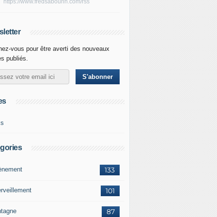
https://www.fredsabourin.com/rss
letter
ez-vous pour être averti des nouveaux
es publiés.
es
ks
gories
vènement
133
rveillement
101
tagne
87