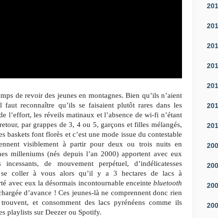
20
20
20
20
20
emps de revoir des jeunes en montagnes. Bien qu’ils n’aient
 faut reconnaître qu’ils se faisaient plutôt rares dans les
20
e l’effort, les réveils matinaux et l’absence de wi-fi n’étant
retour, par grappes de 3, 4 ou 5, garçons et filles mélangés,
20
es baskets font florès et c’est une mode issue du contestable
viennent visiblement à partir pour deux ou trois nuits en
20
es milleniums (nés depuis l’an 2000) apportent avec eux
 incessants, de mouvement perpétuel, d’indélicatesses
20
 se coller à vous alors qu’il y a 3 hectares de lacs à
rté avec eux la désormais incontournable enceinte
bluetooth
20
échargée d’avance ! Ces jeunes-là ne comprennent donc rien
e trouvent, et consomment des lacs pyrénéens comme ils
20
s playlists sur Deezer ou Spotify.