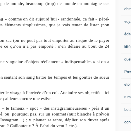
coup de monde, beaucoup (trop) de monde en montagne ces
chr
ing » comme on dit aujourd’hui - randonnée, ça fait « pépé-
voy
 éléments simplissimes, que je vais tenter de lister (non
édit
on sac (on ne peut pas tout emporter au risque de le payer
de ce qu’on n’a pas emporté ; s’en défaire au bout de 24
litt
que
e vingtaine d’objets réellement « indispensables » si on a
Pre
n sentant son sang battre les tempes et les gouttes de sueur
éto
ter le visage à l’arrivée d’un col. Atteindre ses objectifs – ici
rura
c ; ailleurs encore une estive.
c – le fameux « spot » des instagrammeurs/ses - près d’un
Lett
olé, ou, pourquoi pas, sur un sommet (nuit blanche à prévoir
’Instagram…) ; y planter sa tente, déplier son duvet après
con
veau ? Caillouteux ? À l’abri du vent ? etc.).