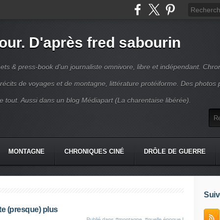
jour. D'après fred sabourin
ets & press-book d'un journaliste omnivore, libre et indépendant. Chro
récits de voyages et de montagne, littérature protéiforme. Des photos 
r le tout. Aussi dans un blog Médiapart (La charentaise libérée).
MONTAGNE
CHRONIQUES CINÉ
DRÔLE DE GUERRE
K
CONTACT
Suiv
te (presque) plus
Publié dans
#montagne
,
#quelle époque !