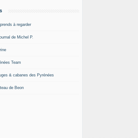
s
pprends à regarder
ournal de Michel P.
rine
énées Team
uges & cabanes des Pyrénées
teau de Beon