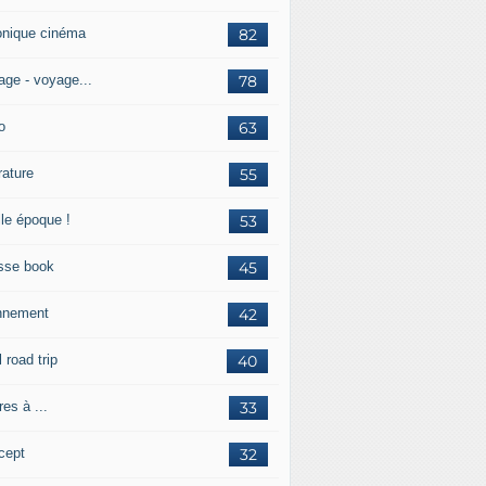
onique cinéma
82
age - voyage...
78
o
63
érature
55
lle époque !
53
sse book
45
nnement
42
l road trip
40
res à ...
33
cept
32