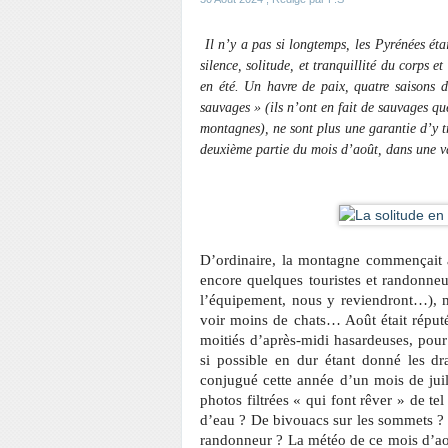
Il n’y a pas si longtemps, les Pyrénées éta
silence, solitude, et tranquillité du corps e
en été. Un havre de paix, quatre saisons du
sauvages » (ils n’ont en fait de sauvages q
montagnes), ne sont plus une garantie d’y tr
deuxième partie du mois d’août, dans une va
D’ordinaire, la montagne commençait à
encore quelques touristes et randonne
l’équipement, nous y reviendront…), 
voir moins de chats… Août était réput
moitiés d’après-midi hasardeuses, pour
si possible en dur étant donné les dr
conjugué cette année d’un mois de jui
photos filtrées « qui font rêver » de te
d’eau ? De bivouacs sur les sommets ? D
randonneur ? La météo de ce mois d’août