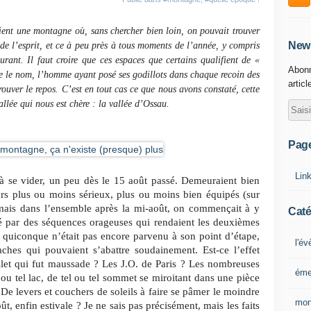
ient une montagne où, sans chercher bien loin, on pouvait trouver
News
t de l’esprit, et ce à peu près à tous moments de l’année, y compris
rant. Il faut croire que ces espaces que certains qualifient de «
Abonn
ue le nom, l’homme ayant posé ses godillots dans chaque recoin des
articl
ouver le repos. C’est en tout cas ce que nous avons constaté, cette
llée qui nous est chère : la vallée d’Ossau.
Pag
Lin
 se vider, un peu dès le 15 août passé. Demeuraient bien
urs plus ou moins sérieux, plus ou moins bien équipés (sur
mais dans l’ensemble après la mi-août, on commençait à y
Caté
é par des séquences orageuses qui rendaient les deuxièmes
 quiconque n’était pas encore parvenu à son point d’étape,
l'é
aches qui pouvaient s’abattre soudainement. Est-ce l’effet
llet qui fut maussade ? Les J.O. de Paris ? Les nombreuses
éme
l ou tel lac, de tel ou tel sommet se miroitant dans une pièce
e levers et couchers de soleils à faire se pâmer le moindre
mon
, enfin estivale ? Je ne sais pas précisément, mais les faits