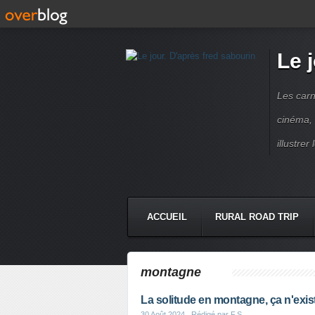
Le 
Les carn
cinéma, 
illustre
ACCUEIL
RURAL ROAD TRIP
LETTRES À...
PRESSE BOO
montagne
La solitude en montagne, ça n'exis
30 Août 2024
, Rédigé par F.S