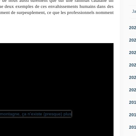
 de nous aussi sûrement que sur une ramblas catalane un
 que deux exemples de ces envahissements humains dans des
Ja
timent de surpeuplement, ce que les professionnels nomment
20
20
20
20
20
20
20
20
20