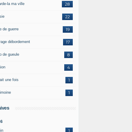
rde-la ma ville
28
sie
22
e de guerre
19
rage débordement
17
p de gueule
8
gion
4
tait une fois
1
rimoine
1
ives
26
in
1