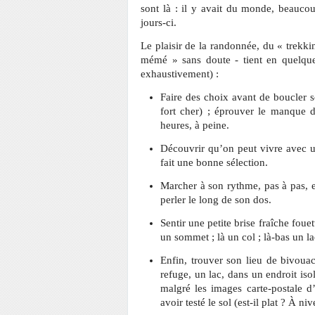
sont là : il y avait du monde, beau
jours-ci.
Le plaisir de la randonnée, du « trekk
mémé » sans doute - tient en quelques
exhaustivement) :
Faire des choix avant de boucler s
fort cher) ; éprouver le manque 
heures, à peine.
Découvrir qu’on peut vivre avec un
fait une bonne sélection.
Marcher à son rythme, pas à pas, e
perler le long de son dos.
Sentir une petite brise fraîche fouet
un sommet ; là un col ; là-bas un la
Enfin, trouver son lieu de bivoua
refuge, un lac, dans un endroit is
malgré les images carte-postale d
avoir testé le sol (est-il plat ? À ni