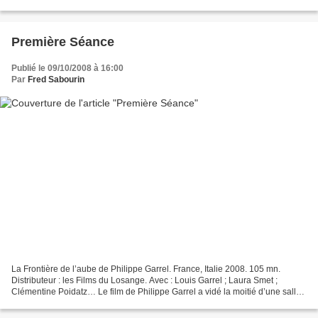
enfonçant le clou dans un spectacle...
Première Séance
Publié le 09/10/2008 à 16:00
Par
Fred Sabourin
La Frontière de l’aube de Philippe Garrel. France, Italie 2008. 105 mn.
Distributeur : les Films du Losange. Avec : Louis Garrel ; Laura Smet ;
Clémentine Poidatz… Le film de Philippe Garrel a vidé la moitié d’une salle
pendant le dernier festival de...