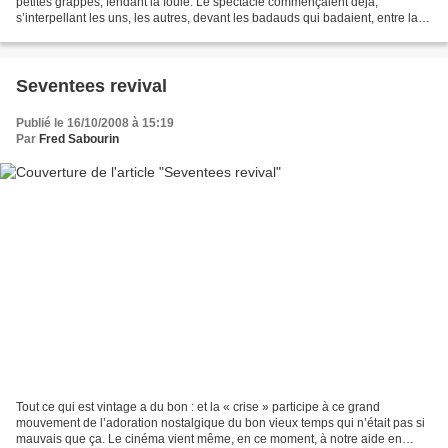
petites grappes, fendant la foule. Le spectacle commençaient déjà,
s’interpellant les uns, les autres, devant les badauds qui badaient, entre la
poire et le fromage au sens propre...
Seventees revival
Publié le 16/10/2008 à 15:19
Par
Fred Sabourin
Tout ce qui est vintage a du bon : et la « crise » participe à ce grand
mouvement de l’adoration nostalgique du bon vieux temps qui n’était pas si
mauvais que ça. Le cinéma vient même, en ce moment, à notre aide en