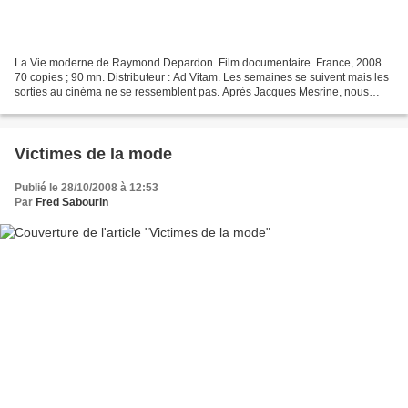
La Vie moderne de Raymond Depardon. Film documentaire. France, 2008.
70 copies ; 90 mn. Distributeur : Ad Vitam. Les semaines se suivent mais les
sorties au cinéma ne se ressemblent pas. Après Jacques Mesrine, nous
changeons radicalement de genre, avec...
Victimes de la mode
Publié le 28/10/2008 à 12:53
Par
Fred Sabourin