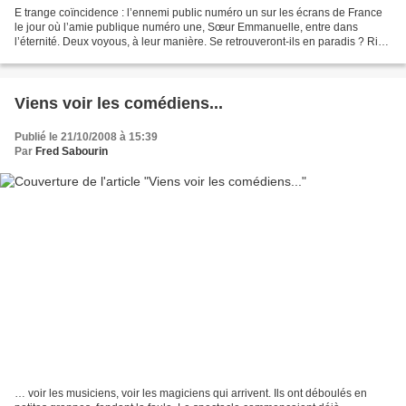
E trange coïncidence : l’ennemi public numéro un sur les écrans de France
le jour où l’amie publique numéro une, Sœur Emmanuelle, entre dans
l’éternité. Deux voyous, à leur manière. Se retrouveront-ils en paradis ? Rien
n’est moins sûr. Car si l’une a...
Viens voir les comédiens...
Publié le 21/10/2008 à 15:39
Par
Fred Sabourin
… voir les musiciens, voir les magiciens qui arrivent. Ils ont déboulés en