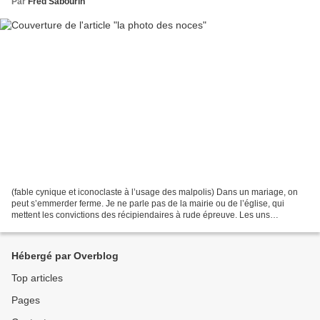
Par
Fred Sabourin
(fable cynique et iconoclaste à l’usage des malpolis) Dans un mariage, on
peut s’emmerder ferme. Je ne parle pas de la mairie ou de l’église, qui
mettent les convictions des récipiendaires à rude épreuve. Les uns
considèrent le passage sous les ors de...
Hébergé par Overblog
Top articles
Pages