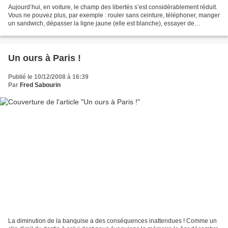
Aujourd’hui, en voiture, le champ des libertés s’est considérablement réduit.
Vous ne pouvez plus, par exemple : rouler sans ceinture, téléphoner, manger
un sandwich, dépasser la ligne jaune (elle est blanche), essayer de
corrompre un gendarme (risque...
Un ours à Paris !
Publié le 10/12/2008 à 16:39
Par
Fred Sabourin
La diminution de la banquise a des conséquences inattendues ! Comme un