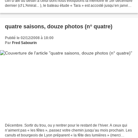
clin d’œil du destin à celui dont nous évoquions la mémoire le 1er décembre
dernier (cf L'Amiral... ), le bateau étude « Tara » est accosté jusqu’en janvier
près du pont Alexandre...
quatre saisons, douze photos (n° quatre)
Publié le 02/12/2008 à 18:00
Par
Fred Sabourin
Décembre. Sortir du trou, ou y rentrer pour le restant de l’hiver. A ceux qui
n’aiment pas « les fêtes », passez votre chemin jusqu’au mois prochain. Les
canuts et bourgeois de Lyon préparent « la fête des lumières » (merci