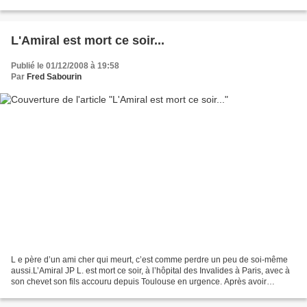
l’Immaculée Conception), à...
L'Amiral est mort ce soir...
Publié le 01/12/2008 à 19:58
Par
Fred Sabourin
L e père d’un ami cher qui meurt, c’est comme perdre un peu de soi-même
aussi.L’Amiral JP L. est mort ce soir, à l’hôpital des Invalides à Paris, avec à
son chevet son fils accouru depuis Toulouse en urgence. Après avoir
sillonné toutes les mers du globe,...