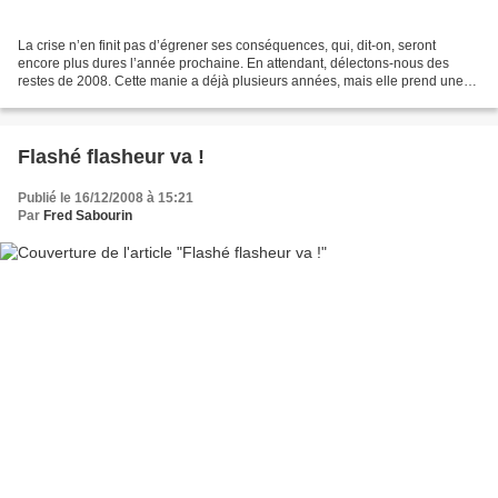
La crise n’en finit pas d’égrener ses conséquences, qui, dit-on, seront
encore plus dures l’année prochaine. En attendant, délectons-nous des
restes de 2008. Cette manie a déjà plusieurs années, mais elle prend une
tournure encore plus coquasse en ces...
Flashé flasheur va !
Publié le 16/12/2008 à 15:21
Par
Fred Sabourin