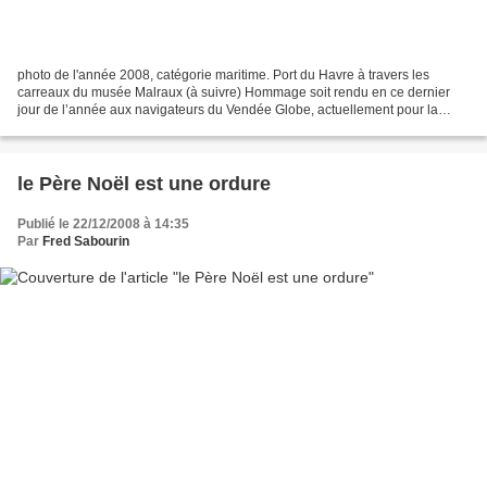
photo de l'année 2008, catégorie maritime. Port du Havre à travers les
carreaux du musée Malraux (à suivre) Hommage soit rendu en ce dernier
jour de l’année aux navigateurs du Vendée Globe, actuellement pour la
plupart dans le Pacifique sud. Oui, la plupart,...
le Père Noël est une ordure
Publié le 22/12/2008 à 14:35
Par
Fred Sabourin