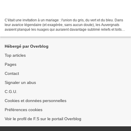
C'était une invitation à un mariage : l'union du gris, du vert et du bleu. Dans
leur avarice légendaire (et exagérée, sans aucun doute), les Auvergnats
avaient planqué les nuages qui auraient davantage sublimé reliefs et toits
de lauzes, granits et gentianes,...
Hébergé par Overblog
Top articles
Pages
Contact
Signaler un abus
C.G.U.
Cookies et données personnelles
Préférences cookies
Voir le profil de F.S sur le portail Overblog