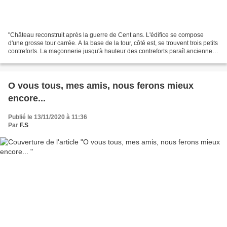
"Château reconstruit après la guerre de Cent ans. L'édifice se compose
d'une grosse tour carrée. A la base de la tour, côté est, se trouvent trois petits
contreforts. La maçonnerie jusqu'à hauteur des contreforts paraît ancienne et
a peut-être appartenu...
O vous tous, mes amis, nous ferons mieux
encore...
Publié le 13/11/2020 à 11:36
Par
F.S