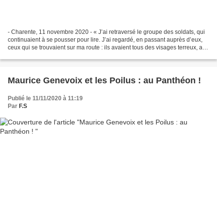
- Charente, 11 novembre 2020 - « J’ai retraversé le groupe des soldats, qui
continuaient à se pousser pour lire. J’ai regardé, en passant auprès d’eux,
ceux qui se trouvaient sur ma route : ils avaient tous des visages terreux, aux
joues creuses envahies...
Maurice Genevoix et les Poilus : au Panthéon !
Publié le 11/11/2020 à 11:19
Par
F.S