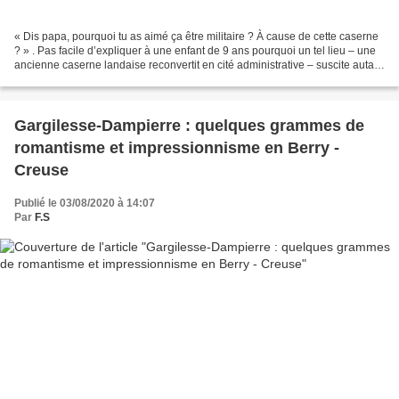
« Dis papa, pourquoi tu as aimé ça être militaire ? À cause de cette caserne
? » . Pas facile d’expliquer à une enfant de 9 ans pourquoi un tel lieu – une
ancienne caserne landaise reconvertit en cité administrative – suscite autant
d’attrait, 24 ans...
Gargilesse-Dampierre : quelques grammes de
romantisme et impressionnisme en Berry -
Creuse
Publié le 03/08/2020 à 14:07
Par
F.S