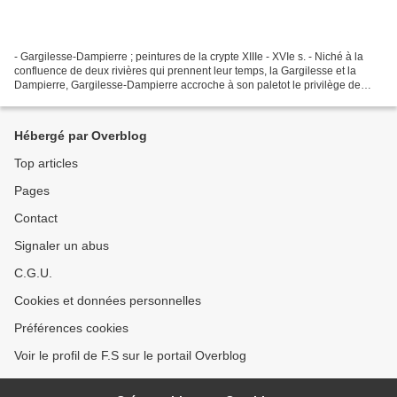
- Gargilesse-Dampierre ; peintures de la crypte XIIIe - XVIe s. - Niché à la
confluence de deux rivières qui prennent leur temps, la Gargilesse et la
Dampierre, Gargilesse-Dampierre accroche à son paletot le privilège de
faire partie des 400 "Plus beaux...
Hébergé par Overblog
Top articles
Pages
Contact
Signaler un abus
C.G.U.
Cookies et données personnelles
Préférences cookies
Voir le profil de F.S sur le portail Overblog