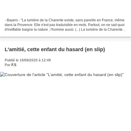
- Bayers - "La lumière de la Charente existe, sans pareille en France, même
dans la Provence. Elle n'est pas traduisible en mots. Partout, on ne sait quoi
d'ineffable baigne la nature ; l'homme aussi. (...) La lumière de la Charente
est limitée à un...
L’amitié, cette enfant du hasard (en slip)
Publié le 18/08/2020 à 12:49
Par
F.S