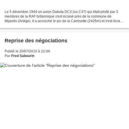
Le 5 décembre 1944 un avion Dakota DC3 (ou C47) qui était piloté par 3
membres de la RAF britannique s'est écrasé près de la commune de
Mijanès (Ariège). Il a accroché le pic de la Camisette (2426m) et s'est écrasé
un peu plus bas près des lacs du même...
Reprise des négociations
Publié le 20/07/2010 à 22:06
Par
Fred Sabourin