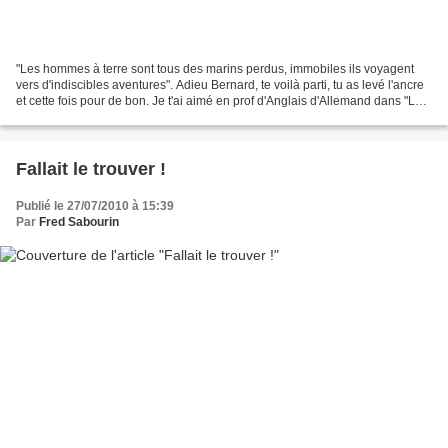
"Les hommes à terre sont tous des marins perdus, immobiles ils voyagent
vers d'indiscibles aventures". Adieu Bernard, te voilà parti, tu as levé l'ancre
et cette fois pour de bon. Je t'ai aimé en prof d'Anglais d'Allemand dans "La
Boum". Je t'ai adoré...
Fallait le trouver !
Publié le 27/07/2010 à 15:39
Par
Fred Sabourin