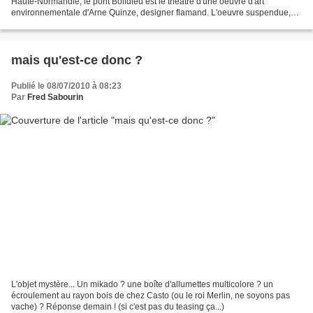
Haute-Normandie, le pont Boildieu est le théâtre d'une oeuvre d'art
environnementale d'Arne Quinze, designer flamand. L'oeuvre suspendue,
de 100m de long, se nomme "Camille",...
mais qu'est-ce donc ?
Publié le 08/07/2010 à 08:23
Par
Fred Sabourin
L'objet mystère... Un mikado ? une boîte d'allumettes multicolore ? un
écroulement au rayon bois de chez Casto (ou le roi Merlin, ne soyons pas
vache) ? Réponse demain ! (si c'est pas du teasing ça...)