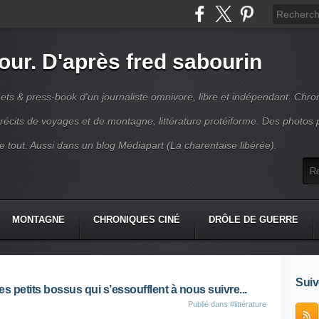
jour. D'après fred sabourin
ets & press-book d'un journaliste omnivore, libre et indépendant. Chro
récits de voyages et de montagne, littérature protéiforme. Des photos 
r le tout. Aussi dans un blog Médiapart (La charentaise libérée).
MONTAGNE
CHRONIQUES CINÉ
DRÔLE DE GUERRE
K
CONTACT
Suiv
s petits bossus qui s’essoufflent à nous suivre...
Publié dans
#littérature