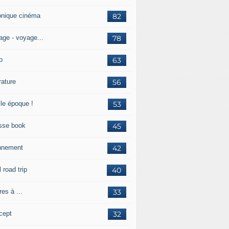
onique cinéma
82
age - voyage...
78
o
63
érature
56
lle époque !
53
sse book
45
nnement
42
l road trip
40
res à ...
33
cept
32