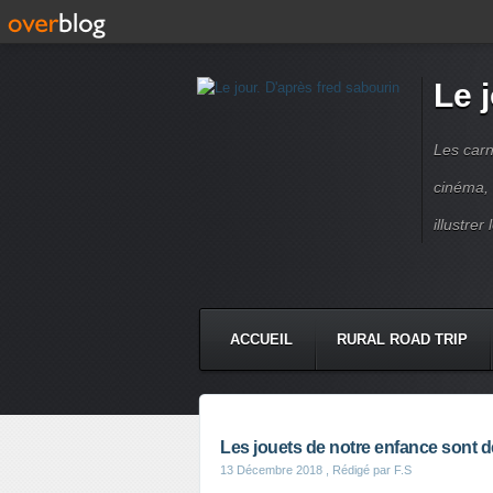
Le 
Les carn
cinéma, 
illustre
ACCUEIL
RURAL ROAD TRIP
LETTRES À...
PRESSE BOO
Les jouets de notre enfance sont de
13 Décembre 2018
, Rédigé par F.S