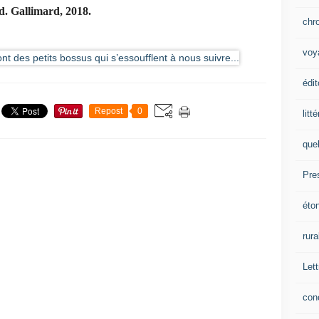
d. Gallimard, 2018.
chr
voy
édit
Repost
0
litt
que
Pre
éto
rura
Lett
con