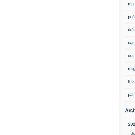
rega
poé
drôl
cad
cou
reli
Il é
pat
Arch
20
Ju