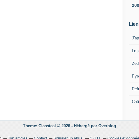
20
Lien
J'a
Le j
Zéd
Pyr
Ref
Châ
Theme: Classical © 2026 -
Hébergé par
Overblog
g
Top articles
Contact
Signaler un abus
C.G.U.
Cookies et donnée