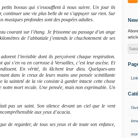
petits bossus qui s’essoufflent à nous suivre. Un jour ils
r, continuer une vie plus belle de ne s’appuyer sur rien. Sur
nos musiques profondes sont des poupées adultes.
News
Abonn
’eau courant sur l’étang. Je frissonne au passage d’un ange
articl
 kilomètres de l’abbatiale j’entends le chuchotement de ses
adorent l’invisible dont ils perçoivent chaque respiration.
qui s’en va en carrosse à Versailles, c’est leur ascèse. Et
Pag
ndissent. En vérité, ils lâchent leur dieu. Quelques-uns
enant dans le creux de leurs mains une pensée scintillante
Lin
e la sainteté de la vie consiste à garder intacte cette chose
 notre mort recule. Une pensée, mais non exprimable. Un
Caté
ait pas un saint. Son silence devant un ciel que le vent
l'é
e incompréhensible aux yeux d’acacia.
éme
 que de regarder, de tous ses yeux et de toute son enfance,
mon