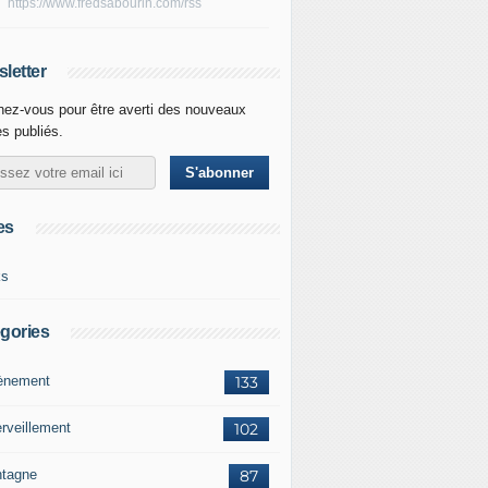
https://www.fredsabourin.com/rss
letter
ez-vous pour être averti des nouveaux
es publiés.
es
ks
gories
vènement
133
rveillement
102
tagne
87