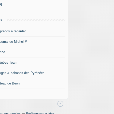
06
s
pprends à regarder
ournal de Michel P.
rine
énées Team
uges & cabanes des Pyrénées
teau de Beon
s personnelles
Préférences cookies