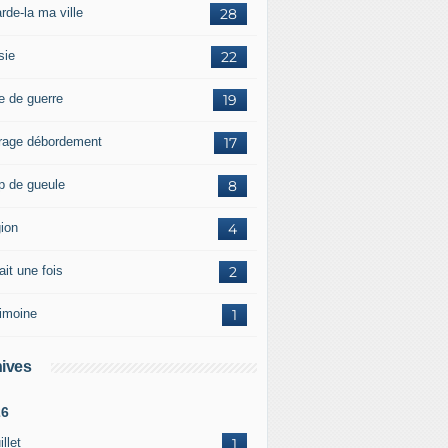
rde-la ma ville
28
sie
22
e de guerre
19
rage débordement
17
p de gueule
8
gion
4
tait une fois
2
rimoine
1
ives
26
illet
1