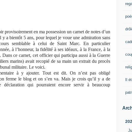
rega
poé
drôl
voir provisoirement en ma possession un carnet de notes d’un
 y a bientôt 5 ans, pour lequel je voue une admiration sans
cad
cours semblable à celui de Saint Marc. En particulier
nnée, à l’honneur, la fidélité à ses idéaux, à la France, à la
cou
 Dans ce carnet, cet officier qui participa aussi à la Guerre
liers marins) avait recopié de sa main un extrait du procès
bunal militaire. Le voici.
reli
ntaire à y ajouter. Tout est dit. On n’est pas obligé
 on ferme le blog et on s’en va. Mais je crois qu’il y a de
Il é
e déclaration qui pourraient encore servir à beaucoup
pat
Arch
20
Ju