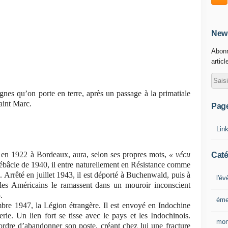
News
Abonn
articl
gnes qu’on porte en terre, après un passage à la primatiale
aint Marc.
Pag
Lin
é en 1922 à Bordeaux, aura, selon ses propres mots,
« vécu
Caté
débâcle de 1940, il entre naturellement en Résistance comme
 Arrêté en juillet 1943, il est déporté à Buchenwald, puis à
l'é
t les Américains le ramassent dans un mouroir inconscient
.
éme
embre 1947, la Légion étrangère. Il est envoyé en Indochine
rie. Un lien fort se tisse avec le pays et les Indochinois.
mon
ordre d’abandonner son poste, créant chez lui une fracture