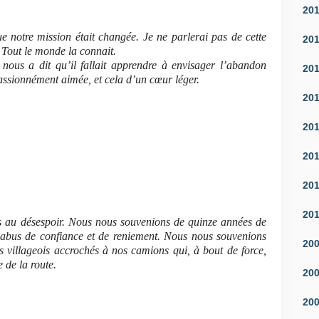
20
e notre mission était changée. Je ne parlerai pas de cette
20
Tout le monde la connait.
n nous a dit qu’il fallait apprendre à envisager l’abandon
20
 passionnément aimée, et cela d’un cœur léger.
20
20
20
20
20
s au désespoir. Nous nous souvenions de quinze années de
 d’abus de confiance et de reniement. Nous nous souvenions
20
s villageois accrochés à nos camions qui, à bout de force,
 de la route.
20
20