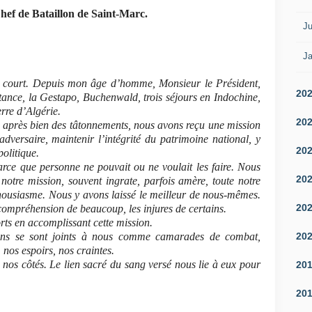
Chef de Bataillon de Saint-Marc.
Ju
Ja
ra court. Depuis mon âge d’homme, Monsieur le Président,
20
stance, la Gestapo, Buchenwald, trois séjours en Indochine,
erre d’Algérie.
20
, après bien des tâtonnements, nous avons reçu une mission
adversaire, maintenir l’intégrité du patrimoine national, y
20
politique.
parce que personne ne pouvait ou ne voulait les faire. Nous
20
otre mission, souvent ingrate, parfois amère, toute notre
nthousiasme. Nous y avons laissé le meilleur de nous-mêmes.
20
ncompréhension de beaucoup, les injures de certains.
ts en accomplissant cette mission.
20
ans se sont joints à nous comme camarades de combat,
 nos espoirs, nos craintes.
nos côtés. Le lien sacré du sang versé nous lie à eux pour
20
20