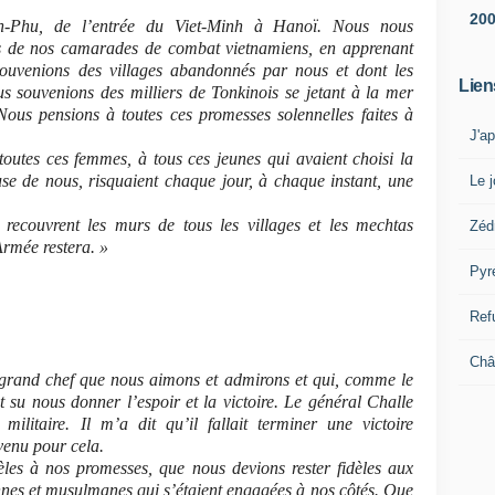
20
n-Phu, de l’entrée du Viet-Minh à Hanoï. Nous nous
is de nos camarades de combat vietnamiens, en apprenant
ouvenions des villages abandonnés par nous et dont les
Lien
s souvenions des milliers de Tonkinois se jetant à la mer
Nous pensions à toutes ces promesses solennelles faites à
J'a
utes ces femmes, à tous ces jeunes qui avaient choisi la
se de nous, risquaient chaque jour, à chaque instant, une
Le j
 recouvrent les murs de tous les villages et les mechtas
Zéd
Armée restera. »
Pyr
Ref
Châ
e grand chef que nous aimons et admirons et qui, comme le
 su nous donner l’espoir et la victoire. Le général Challe
ilitaire. Il m’a dit qu’il fallait terminer une victoire
 venu pour cela.
dèles à nos promesses, que nous devions rester fidèles aux
nes et musulmanes qui s’étaient engagées à nos côtés. Que