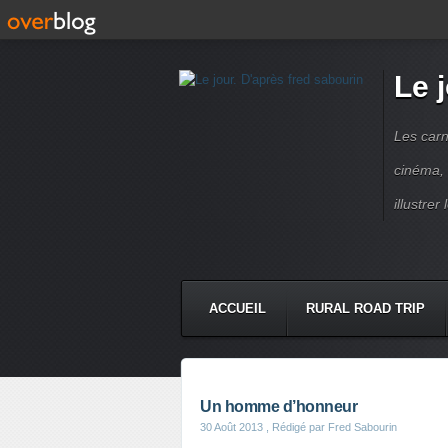
Le 
Les carn
cinéma, 
illustre
ACCUEIL
RURAL ROAD TRIP
LETTRES À...
PRESSE BOO
Un homme d’honneur
30 Août 2013
, Rédigé par Fred Sabourin