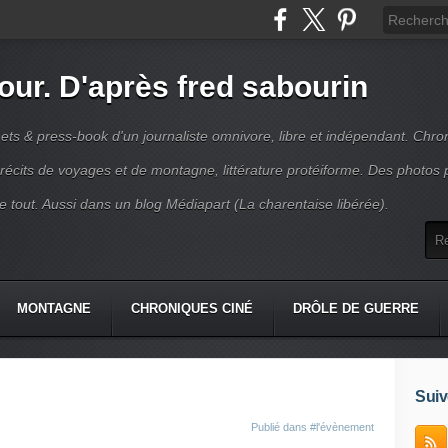
jour. D'après fred sabourin
ets & press-book d'un journaliste omnivore, libre et indépendant. Chro
récits de voyages et de montagne, littérature protéiforme. Des photos 
r le tout. Aussi dans un blog Médiapart (La charentaise libérée).
MONTAGNE
CHRONIQUES CINÉ
DRÔLE DE GUERRE
K
CONTACT
Suiv
Publié dans
#l'évènement