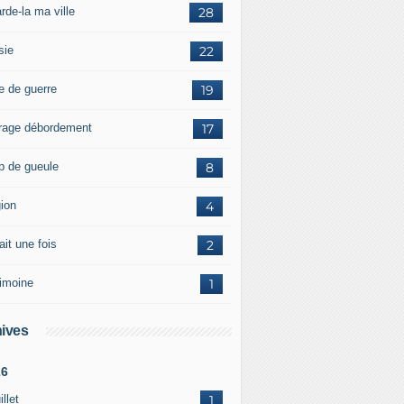
rde-la ma ville
28
sie
22
e de guerre
19
rage débordement
17
p de gueule
8
gion
4
tait une fois
2
rimoine
1
ives
26
illet
1