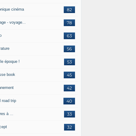
onique cinéma
82
age - voyage...
78
o
63
érature
56
lle époque !
53
sse book
45
nnement
42
l road trip
40
res à ...
33
cept
32