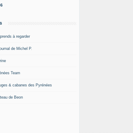
06
s
pprends à regarder
ournal de Michel P.
rine
énées Team
uges & cabanes des Pyrénées
teau de Beon