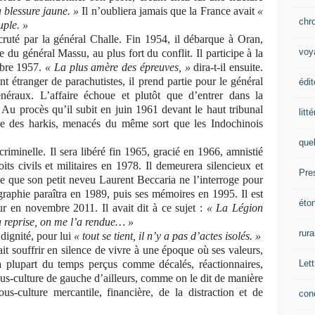
a blessure jaune. »
Il n’oubliera jamais que la France avait
«
chr
ple. »
cruté par la général Challe. Fin 1954, il débarque à Oran,
voy
e du général Massu, au plus fort du conflit. Il participe à la
embre 1957.
« La plus amère des épreuves, »
dira-t-il ensuite.
t étranger de parachutistes, il prend partie pour le général
édit
néraux. L’affaire échoue et plutôt que d’entrer dans la
r. Au procès qu’il subit en juin 1961 devant le haut tribunal
litt
nse des harkis, menacés du même sort que les Indochinois
que
riminelle. Il sera libéré fin 1965, gracié en 1966, amnistié
oits civils et militaires en 1978. Il demeurera silencieux et
Pre
ce que son petit neveu Laurent Beccaria ne l’interroge pour
aphie paraîtra en 1989, puis ses mémoires en 1995. Il est
éto
r en novembre 2011. Il avait dit à ce sujet :
« La Légion
a reprise, on me l’a rendue… »
rura
dignité, pour lui
« tout se tient, il n’y a pas d’actes isolés. »
 souffrir en silence de vivre à une époque où ses valeurs,
Lett
a plupart du temps perçus comme décalés, réactionnaires,
sous-culture de gauche d’ailleurs, comme on le dit de manière
s-culture mercantile, financière, de la distraction et de
con