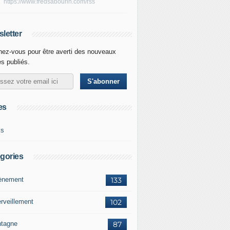
https://www.fredsabourin.com/rss
letter
ez-vous pour être averti des nouveaux
es publiés.
es
ks
gories
vènement
133
rveillement
102
tagne
87