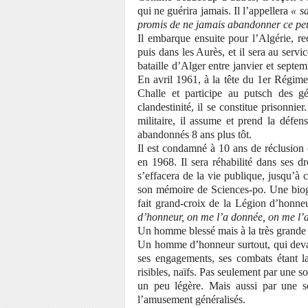
qui ne guérira jamais. Il l’appellera
« s
promis de ne jamais abandonner ce peu
Il embarque ensuite pour l’Algérie, re
puis dans les Aurès, et il sera au servic
bataille d’Alger entre janvier et sept
En avril 1961, à la tête du 1er Régimen
Challe et participe au putsch des gé
clandestinité, il se constitue prisonnie
militaire, il assume et prend la défe
abandonnés 8 ans plus tôt.
Il est condamné à 10 ans de réclusion c
en 1968. Il sera réhabilité dans ses dr
s’effacera de la vie publique, jusqu’à 
son mémoire de Sciences-po. Une biogr
fait grand-croix de la Légion d’honneu
d’honneur, on me l’a donnée, on me l’
Un homme blessé mais à la très grande 
Un homme d’honneur surtout, qui devait
ses engagements, ses combats étant l
risibles, naïfs. Pas seulement par une 
un peu légère. Mais aussi par une sou
l’amusement généralisés.