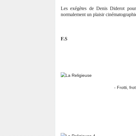
Les exégètes de Denis Diderot pourr
normalement un plaisir cinématographiq
F.S
- Frotti, frotta