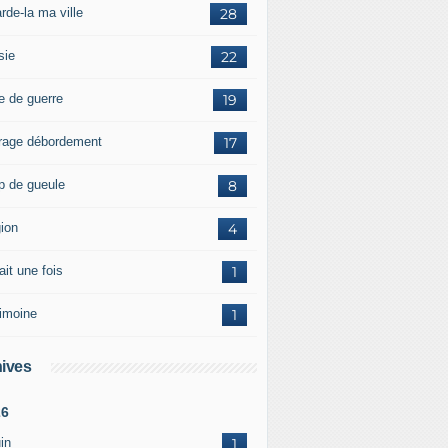
rde-la ma ville
28
sie
22
e de guerre
19
rage débordement
17
p de gueule
8
gion
4
tait une fois
1
rimoine
1
ives
26
in
1