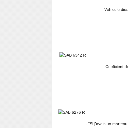
- Véhicule diesel (mo
- Coeficient de ma
- "Si j'avais un marteau, je ré