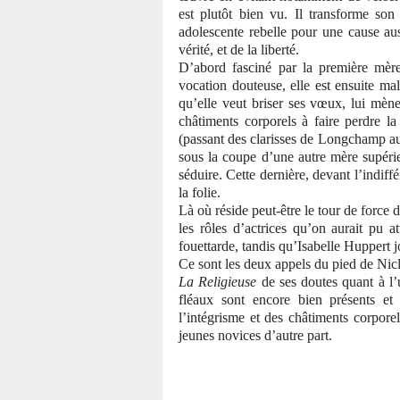
est plutôt bien vu. Il transforme so
adolescente rebelle pour une cause auss
vérité, et de la liberté.
D’abord fasciné par la première mère 
vocation douteuse, elle est ensuite m
qu’elle veut briser ses vœux, lui mène
châtiments corporels à faire perdre l
(passant des clarisses de Longchamp a
sous la coupe d’une autre mère supérie
séduire. Cette dernière, devant l’indif
la folie.
Là où réside peut-être le tour de force
les rôles d’actrices qu’on aurait pu 
fouettarde, tandis qu’Isabelle Huppert j
Ce sont les deux appels du pied de Nicl
La Religieuse
de ses doutes quant à l’u
fléaux sont encore bien présents et
l’intégrisme et des châtiments corpore
jeunes novices d’autre part.