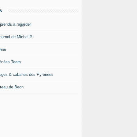
s
pprends à regarder
ournal de Michel P.
rine
énées Team
uges & cabanes des Pyrénées
teau de Beon