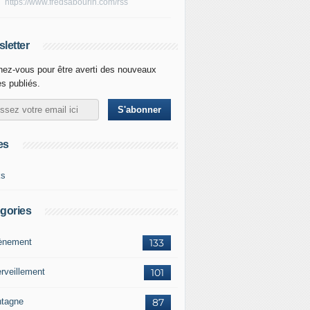
https://www.fredsabourin.com/rss
letter
ez-vous pour être averti des nouveaux
es publiés.
es
ks
gories
vènement
133
rveillement
101
tagne
87