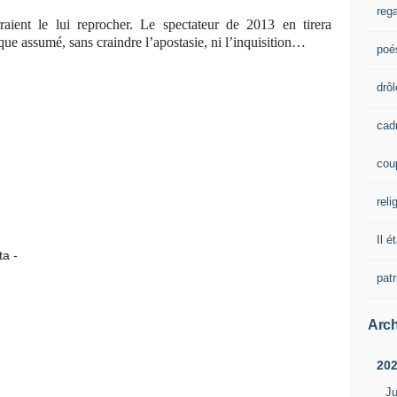
rega
aient le lui reprocher. Le spectateur de 2013 en tirera
ue assumé, sans craindre l’apostasie, ni l’inquisition…
poé
drôl
cad
cou
reli
Il é
 -
pat
Arch
20
Ju