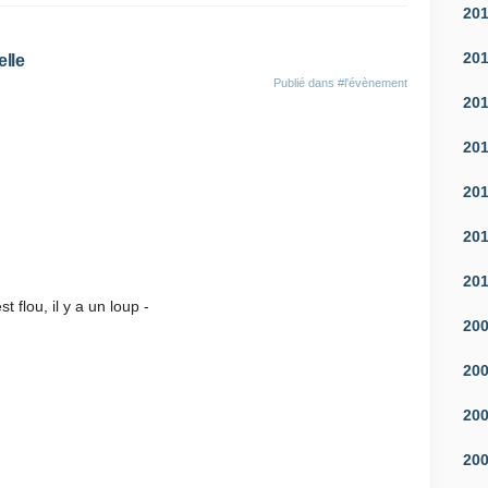
20
20
elle
Publié dans
#l'évènement
20
20
20
20
20
y a un loup -
20
20
20
20