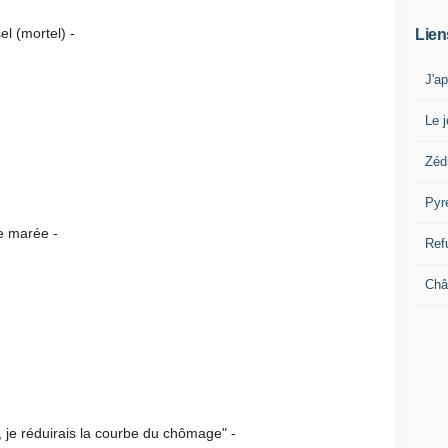
rtel) -
Lien
J'a
Le j
Zéd
Pyr
rée -
Ref
Châ
duirais la courbe du chômage" -