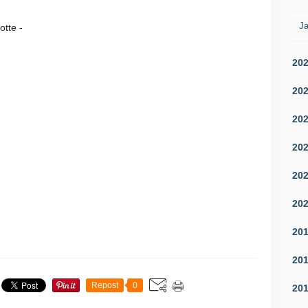
Ja
e -
20
20
20
20
20
20
20
20
Repost
0
20