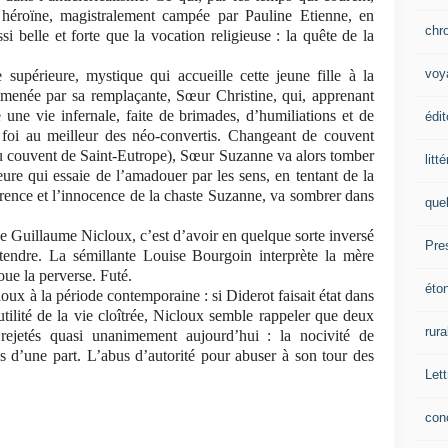
n héroïne, magistralement campée par Pauline Etienne, en
chr
i belle et forte que la vocation religieuse : la quête de la
voy
supérieure, mystique qui accueille cette jeune fille à la
almenée par sa remplaçante, Sœur Christine, qui, apprenant
 une vie infernale, faite de brimades, d’humiliations et de
édit
a foi au meilleur des néo-convertis. Changeant de couvent
u couvent de Saint-Eutrope), Sœur Suzanne va alors tomber
litt
ure qui essaie de l’amadouer par les sens, en tentant de la
férence et l’innocence de la chaste Suzanne, va sombrer dans
que
 de Guillaume Nicloux, c’est d’avoir en quelque sorte inversé
Pre
attendre. La sémillante Louise Bourgoin interprète la mère
oue la perverse. Futé.
éto
oux à la période contemporaine : si Diderot faisait état dans
tilité de la vie cloîtrée, Nicloux semble rappeler que deux
rura
 rejetés quasi unanimement aujourd’hui : la nocivité de
ls d’une part. L’abus d’autorité pour abuser à son tour des
Lett
con