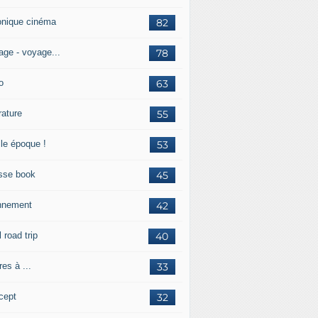
onique cinéma
82
age - voyage...
78
o
63
érature
55
lle époque !
53
sse book
45
nnement
42
l road trip
40
res à ...
33
cept
32