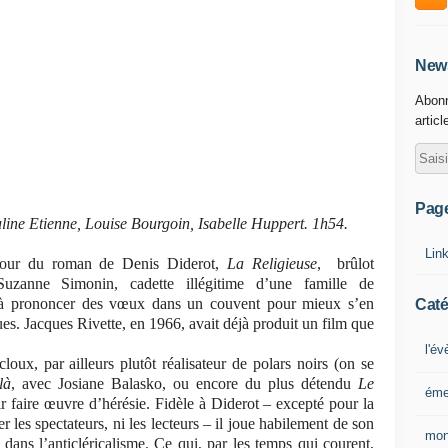
News
Abonn
articl
Pag
line Etienne, Louise Bourgoin, Isabelle Huppert. 1h54.
Lin
tour du roman de Denis Diderot,
La Religieuse
, brûlot
e Suzanne Simonin, cadette illégitime d’une famille de
 à prononcer des vœux dans un couvent pour mieux s’en
Caté
s. Jacques Rivette, en 1966, avait déjà produit un film que
l'é
ux, par ailleurs plutôt réalisateur de polars noirs (on se
là
, avec Josiane Balasko, ou encore du plus détendu
Le
éme
r faire œuvre d’hérésie. Fidèle à Diderot – excepté pour la
r les spectateurs, ni les lecteurs – il joue habilement de son
mon
ans l’anticléricalisme. Ce qui, par les temps qui courent,