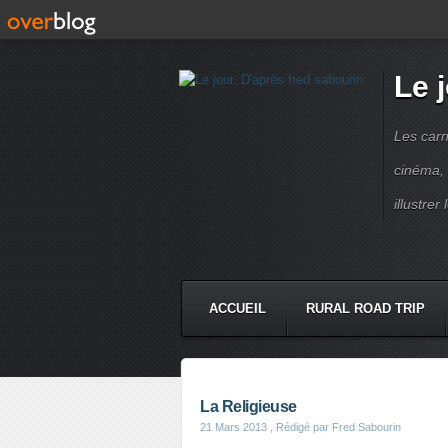
Le 
Les carn
cinéma, 
illustre
ACCUEIL
RURAL ROAD TRIP
LETTRES À...
PRESSE BOO
La Religieuse
21 Mars 2013
, Rédigé par Fred Sabourin