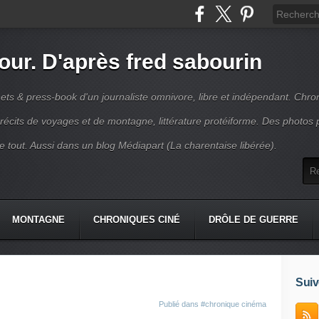
jour. D'après fred sabourin
ets & press-book d'un journaliste omnivore, libre et indépendant. Chro
récits de voyages et de montagne, littérature protéiforme. Des photos 
r le tout. Aussi dans un blog Médiapart (La charentaise libérée).
MONTAGNE
CHRONIQUES CINÉ
DRÔLE DE GUERRE
K
CONTACT
Suiv
Publié dans
#chronique cinéma