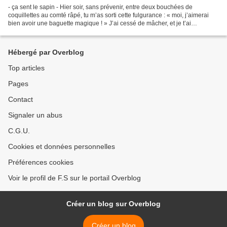
- ça sent le sapin - Hier soir, sans prévenir, entre deux bouchées de
coquillettes au comté râpé, tu m’as sorti cette fulgurance : « moi, j’aimerai
bien avoir une baguette magique ! » J’ai cessé de mâcher, et je t’ai
demandé, intrigué : « ah bon ? Et…...
Hébergé par Overblog
Top articles
Pages
Contact
Signaler un abus
C.G.U.
Cookies et données personnelles
Préférences cookies
Voir le profil de F.S sur le portail Overblog
Créer un blog sur Overblog
Créer un blog