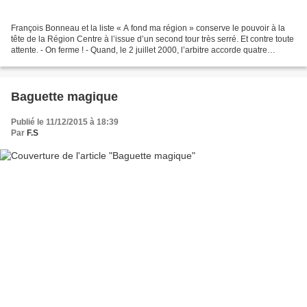
François Bonneau et la liste « A fond ma région » conserve le pouvoir à la
tête de la Région Centre à l’issue d’un second tour très serré. Et contre toute
attente. - On ferme ! - Quand, le 2 juillet 2000, l’arbitre accorde quatre
minutes de temps additionnel...
Baguette magique
Publié le 11/12/2015 à 18:39
Par
F.S