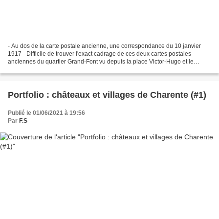
- Au dos de la carte postale ancienne, une correspondance du 10 janvier
1917 - Difficile de trouver l'exact cadrage de ces deux cartes postales
anciennes du quartier Grand-Font vu depuis la place Victor-Hugo et le
rempart dominant les rues de Font-du-Croc...
Portfolio : châteaux et villages de Charente (#1)
Publié le 01/06/2021 à 19:56
Par
F.S