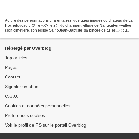
Au gré des pérégrinations charentaises, quelques images du château de La
Rochefoucauld (XIIIe - XVIIe s.) ; du charmant village de Nanteuil-en-Vallée
(son cimetière, son église Saint-Jean-Baptiste, sa pincée de tuiles...) ; du
non moins charmant village...
Hébergé par Overblog
Top articles
Pages
Contact
Signaler un abus
C.G.U.
Cookies et données personnelles
Préférences cookies
Voir le profil de F.S sur le portail Overblog