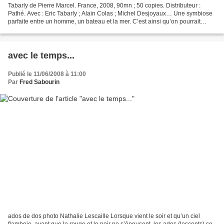
Tabarly de Pierre Marcel. France, 2008, 90mn ; 50 copies. Distributeur :
Pathé. Avec : Eric Tabarly ; Alain Colas ; Michel Desjoyaux… Une symbiose
parfaite entre un homme, un bateau et la mer. C’est ainsi qu’on pourrait
qualifier le film documentaire...
avec le temps...
Publié le 11/06/2008 à 11:00
Par
Fred Sabourin
ados de dos photo Nathalie Lescaille Lorsque vient le soir et qu’un ciel
flamboie, avant que le rouge et le noir ne s’épousent, les ados (lescents) se