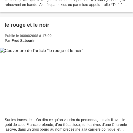
retrouvent en bande. Alertés par textos ou par micro appels – allo ! T où ? Ok
Jarive – ils se rassemblent,...
le rouge et le noir
Publié le 06/06/2008 à 17:00
Par
Fred Sabourin
Sur les traces de… On dira ce qu’on voudra du personnage, mais il avait le
goût de cette France profonde, d’où il était issu, sur les rives d’une Charente
lascive, dans un gros bourg au nom prédestiné à la carrière politique, et