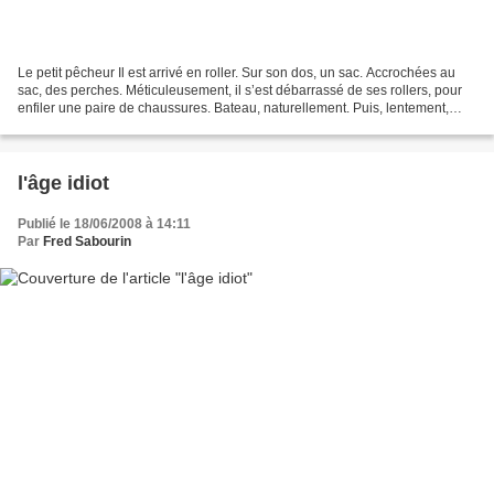
Le petit pêcheur Il est arrivé en roller. Sur son dos, un sac. Accrochées au
sac, des perches. Méticuleusement, il s’est débarrassé de ses rollers, pour
enfiler une paire de chaussures. Bateau, naturellement. Puis, lentement,
avec assurance, il a ouvert...
l'âge idiot
Publié le 18/06/2008 à 14:11
Par
Fred Sabourin