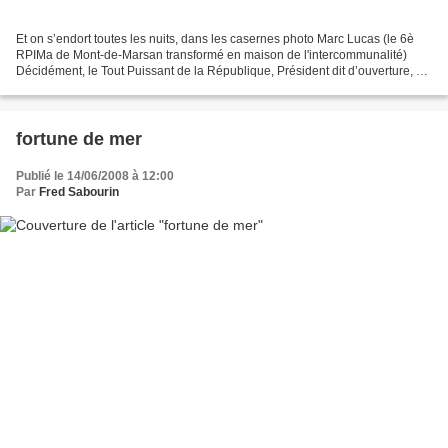
Et on s’endort toutes les nuits, dans les casernes photo Marc Lucas (le 6è
RPIMa de Mont-de-Marsan transformé en maison de l'intercommunalité)
Décidément, le Tout Puissant de la République, Président dit d’ouverture, est
en réalité un président de fermeture....
fortune de mer
Publié le 14/06/2008 à 12:00
Par
Fred Sabourin