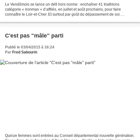
Le Vendômois se lance un défi hors norme : enchaîner 41 triathlons
catégorie « ironman » d’affilés, en juillet et août prochains, pour faire
connaître le Loir-et-Cher. Et surtout par goût du dépassement de soi.
Rencontre avec un (extra) terrestre. Ne...
C'est pas "mâle" parti
Publié le 03/04/2015 à 16:24
Par
Fred Sabourin
Quinze femmes sont entrées au Conseil départemental nouvelle génération.