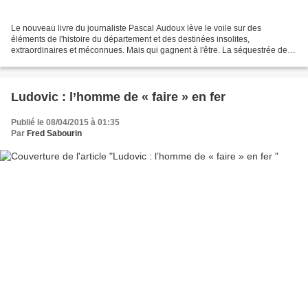
Le nouveau livre du journaliste Pascal Audoux lève le voile sur des
éléments de l'histoire du département et des destinées insolites,
extraordinaires et méconnues. Mais qui gagnent à l'être. La séquestrée de
Poitiers, Blanche Monnier ? Elle a fini ses...
Ludovic : l’homme de « faire » en fer
Publié le 08/04/2015 à 01:35
Par
Fred Sabourin