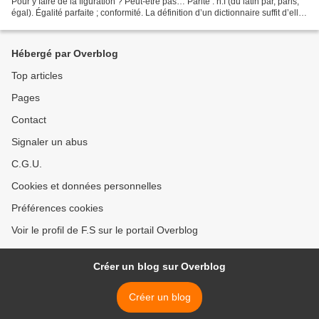
Pour y faire de la figuration ? Peut-être pas… Parité : n.f (du latin par, paris,
égal). Égalité parfaite ; conformité. La définition d’un dictionnaire suffit d’elle-
même. Les femmes...
Hébergé par Overblog
Top articles
Pages
Contact
Signaler un abus
C.G.U.
Cookies et données personnelles
Préférences cookies
Voir le profil de F.S sur le portail Overblog
Créer un blog sur Overblog
Créer un blog