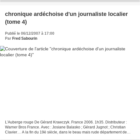
chronique ardéchoise d'un journaliste localier
(tome 4)
Publié le 06/12/2007 à 17:00
Par
Fred Sabourin
L’Auberge rouge De Gérard Krawczyk. France 2006. 1h35. Distributeur :
Warner Bros France. Avec : Josiane Balasko ; Gérard Jugnot ; Christian
Clavier… A la fin du 19è siècle, dans le beau mais rude département de
l’Ardèche, une sinistre auberge dite «...