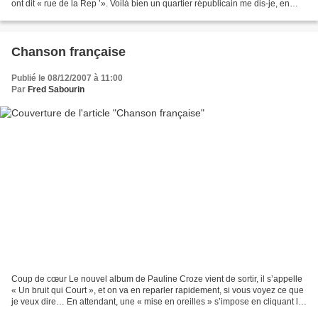
ont dit « rue de la Rep ’». Voilà bien un quartier républicain me dis-je, en
regardant la carte du «...
Chanson française
Publié le 08/12/2007 à 11:00
Par
Fred Sabourin
Coup de cœur Le nouvel album de Pauline Croze vient de sortir, il s’appelle
« Un bruit qui Court », et on va en reparler rapidement, si vous voyez ce que
je veux dire… En attendant, une « mise en oreilles » s’impose en cliquant là
Æ http://www.lesinr...