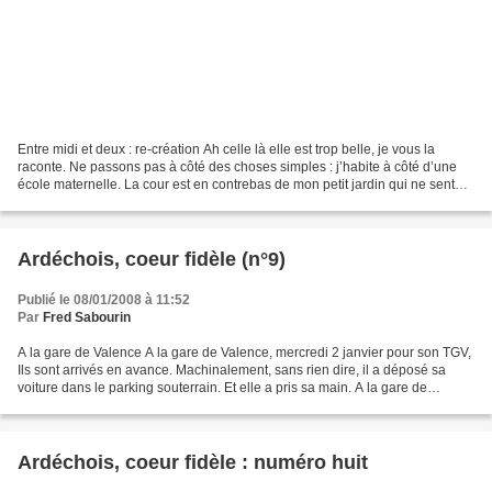
Entre midi et deux : re-création Ah celle là elle est trop belle, je vous la
raconte. Ne passons pas à côté des choses simples : j’habite à côté d’une
école maternelle. La cour est en contrebas de mon petit jardin qui ne sent
pas le métropolitain. Entre...
Ardéchois, coeur fidèle (n°9)
Publié le 08/01/2008 à 11:52
Par
Fred Sabourin
A la gare de Valence A la gare de Valence, mercredi 2 janvier pour son TGV,
Ils sont arrivés en avance. Machinalement, sans rien dire, il a déposé sa
voiture dans le parking souterrain. Et elle a pris sa main. A la gare de
Valence, après quelques pas...
Ardéchois, coeur fidèle : numéro huit