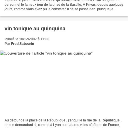
« quatorze juillet : rien » C’est ce qu’aurait inscrit Louis XVI sur son journal
personnel le fameux jour de la prise de la Bastille. A Privas, depuis quelques
jours, comme vous avez pu le constater, il ne se passe rien, puisque je
n’écris rien. En réalité,...
vin tonique au quinquina
Publié le 10/12/2007 à 11:00
Par
Fred Sabourin
Au détour de la place de la République , j’enquille la rue de la République ,
en me demandant si, comme à Lyon ou d’autres villes célèbres de France,