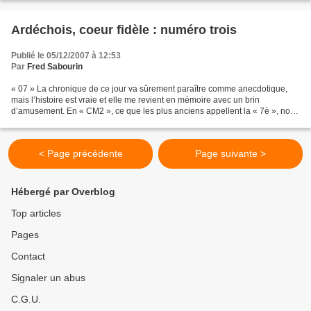
Ardéchois, coeur fidèle : numéro trois
Publié le 05/12/2007 à 12:53
Par
Fred Sabourin
« 07 » La chronique de ce jour va sûrement paraître comme anecdotique,
mais l’histoire est vraie et elle me revient en mémoire avec un brin
d’amusement. En « CM2 », ce que les plus anciens appellent la « 7è », notre
instituteur, tendance vieille école,...
< Page précédente
Page suivante >
Hébergé par Overblog
Top articles
Pages
Contact
Signaler un abus
C.G.U.