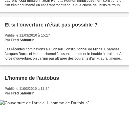
Laurent ; Gad Elmaleh ; Jean Reno… Peut-on minutieusement construire un
film très documenté en espérant montrer quelque chose de l’histoire trouble
d’une période française qui ne...
Et si l'ouverture n'était pas possible ?
Publié le 12/03/2010 à 15:17
Par
Fred Sabourin
Les récentes nominations au Conseil Constitutionnel de Michel Charasse,
Jacques Barrot et Hubert Haenel finissent par semer le trouble à droite. « A
force d’ouverture, on va finir par attraper des courants d’air », aurait même
dit un proche de Nicolas...
L'homme de l'autobus
Publié le 11/03/2010 à 11:24
Par
Fred Sabourin