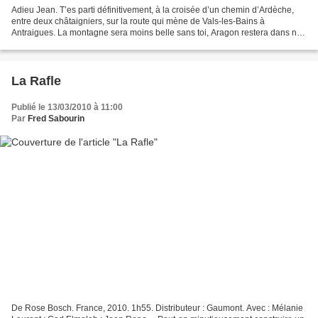
Adieu Jean. T’es parti définitivement, à la croisée d’un chemin d’Ardèche,
entre deux châtaigniers, sur la route qui mène de Vals-les-Bains à
Antraigues. La montagne sera moins belle sans toi, Aragon restera dans nos
cœurs avec Elsa, et il faudrait passer...
La Rafle
Publié le 13/03/2010 à 11:00
Par
Fred Sabourin
De Rose Bosch. France, 2010. 1h55. Distributeur : Gaumont. Avec : Mélanie