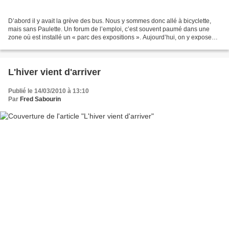
D’abord il y avait la grève des bus. Nous y sommes donc allé à bicyclette,
mais sans Paulette. Un forum de l’emploi, c’est souvent paumé dans une
zone où est installé un « parc des expositions ». Aujourd’hui, on y expose
recruteurs (200), offres d’emplois...
L'hiver vient d'arriver
Publié le 14/03/2010 à 13:10
Par
Fred Sabourin