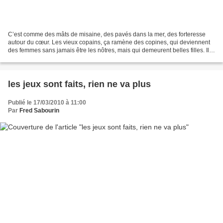
C’est comme des mâts de misaine, des pavés dans la mer, des forteresse
autour du cœur. Les vieux copains, ça ramène des copines, qui deviennent
des femmes sans jamais être les nôtres, mais qui demeurent belles filles. Ils
vous tiennent par le bras, tout...
les jeux sont faits, rien ne va plus
Publié le 17/03/2010 à 11:00
Par
Fred Sabourin