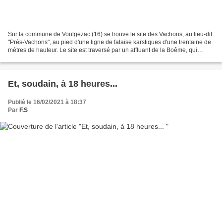
Sur la commune de Voulgezac (16) se trouve le site des Vachons, au lieu-dit
"Prés-Vachons", au pied d'une ligne de falaise karstiques d'une trentaine de
mètres de hauteur. Le site est traversé par un affluant de la Boême, qui
trouve sa source dans la...
Et, soudain, à 18 heures...
Publié le 16/02/2021 à 18:37
Par
F.S