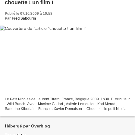
chouette ! un film !
Publié le 07/10/2009 à 10:58
Par
Fred Sabourin
Le Petit Nicolas de Laurent Tirard. France, Belgique 2009. 1h30. Distributeur
: Wild Bunch. Avec : Maxime Godart ; Valérie Lemercier ; Kad Merad ;
Sandrine Kiberlain ; François-Xavier Demaison… Chouette ! le petit Nicolas
est de retour, et sur les écrans...
Hébergé par Overblog