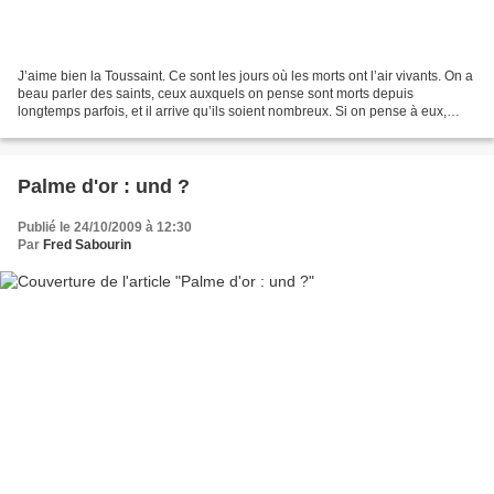
J’aime bien la Toussaint. Ce sont les jours où les morts ont l’air vivants. On a
beau parler des saints, ceux auxquels on pense sont morts depuis
longtemps parfois, et il arrive qu’ils soient nombreux. Si on pense à eux,
alors qu’ils sombrent dans l’oubli...
Palme d'or : und ?
Publié le 24/10/2009 à 12:30
Par
Fred Sabourin