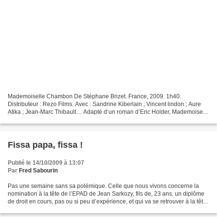
Mademoiselle Chambon De Stéphane Brizet. France, 2009. 1h40.
Distributeur : Rezo Films. Avec : Sandrine Kiberlain ; Vincent lindon ; Aure
Atika ; Jean-Marc Thibault… Adapté d’un roman d’Eric Holder, Mademoiselle
Chambon, nouveau film de Stéphane Brizet,...
Fissa papa, fissa !
Publié le 14/10/2009 à 13:07
Par
Fred Sabourin
Pas une semaine sans sa polémique. Celle que nous vivons concerne la
nomination à la tête de l’EPAD de Jean Sarkozy, fils de, 23 ans, un diplôme
de droit en cours, pas ou si peu d’expérience, et qui va se retrouver à la tête
d’un organisme public dont...