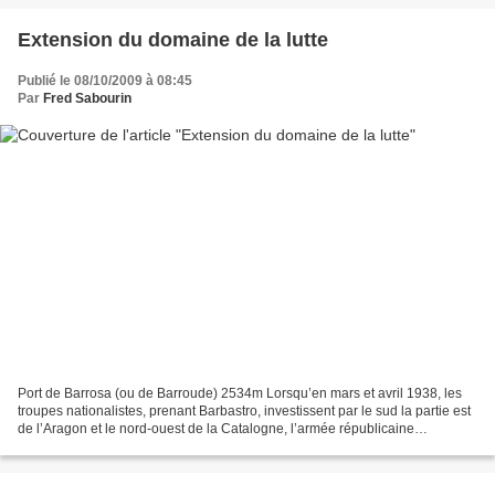
Extension du domaine de la lutte
Publié le 08/10/2009 à 08:45
Par
Fred Sabourin
Port de Barrosa (ou de Barroude) 2534m Lorsqu’en mars et avril 1938, les
troupes nationalistes, prenant Barbastro, investissent par le sud la partie est
de l’Aragon et le nord-ouest de la Catalogne, l’armée républicaine
espagnole se replie vers le nord....