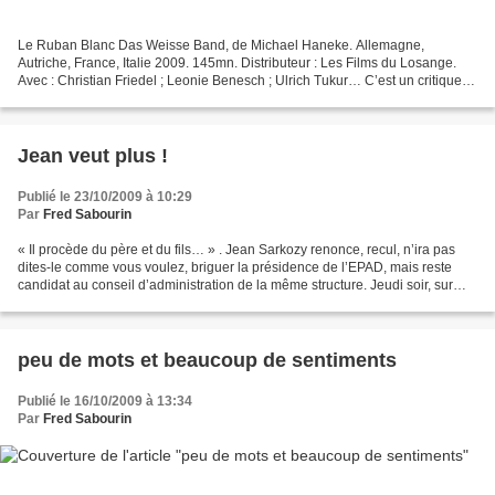
Le Ruban Blanc Das Weisse Band, de Michael Haneke. Allemagne,
Autriche, France, Italie 2009. 145mn. Distributeur : Les Films du Losange.
Avec : Christian Friedel ; Leonie Benesch ; Ulrich Tukur… C’est un critique
qui pose la question, et, en sortant de...
Jean veut plus !
Publié le 23/10/2009 à 10:29
Par
Fred Sabourin
« Il procède du père et du fils… » . Jean Sarkozy renonce, recul, n’ira pas
dites-le comme vous voulez, briguer la présidence de l’EPAD, mais reste
candidat au conseil d’administration de la même structure. Jeudi soir, sur
France Deux, le Prince Jean...
peu de mots et beaucoup de sentiments
Publié le 16/10/2009 à 13:34
Par
Fred Sabourin