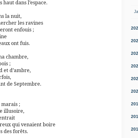
ès haut dans l’espace.
Ja
ns la nuit,
hercher les ravines
20
teront enfouis ;
ine
20
eaux ont fuis.
20
 ma chambre,
bois ;
20
d et d’ambre,
rfois,
20
fant de Septembre.
20
s marais ;
20
e illusoire,
20
entrait
ureux qui venaient boire
20
s des forêts.