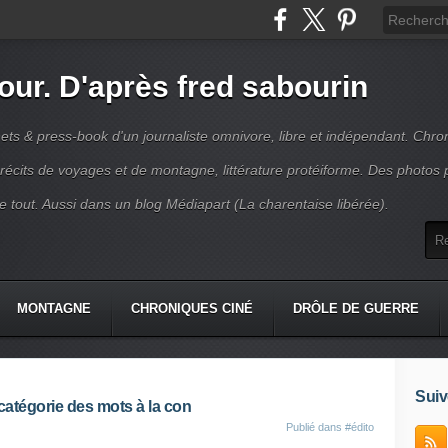
jour. D'après fred sabourin
ets & press-book d'un journaliste omnivore, libre et indépendant. Chro
récits de voyages et de montagne, littérature protéiforme. Des photos 
r le tout. Aussi dans un blog Médiapart (La charentaise libérée).
MONTAGNE
CHRONIQUES CINÉ
DRÔLE DE GUERRE
K
CONTACT
Suiv
catégorie des mots à la con
Publié dans
#édito