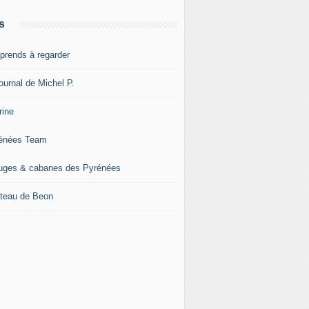
s
pprends à regarder
ournal de Michel P.
rine
énées Team
uges & cabanes des Pyrénées
teau de Beon