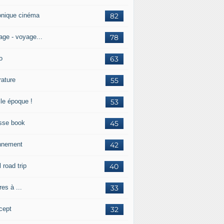
onique cinéma
82
age - voyage...
78
o
63
érature
55
lle époque !
53
sse book
45
nnement
42
l road trip
40
res à ...
33
cept
32