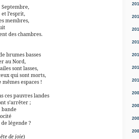
20
de Septembre,
et l’esprit,
20
mes membres,
uit
20
ment des chambres.
20
s de brumes basses
20
er au Nord,
20
iles sont lasses,
ceux qui sont morts,
20
de mêmes espaces !
20
ans ces pauvres landes
t s’arrêter ;
20
sa bande
rocité
20
 de légende ?
20
ête de joie
)