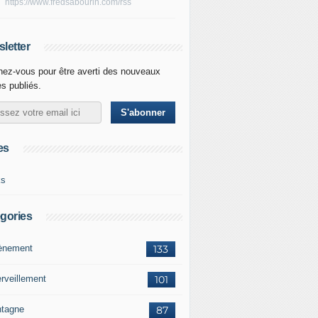
https://www.fredsabourin.com/rss
letter
ez-vous pour être averti des nouveaux
es publiés.
es
ks
gories
vènement
133
rveillement
101
tagne
87