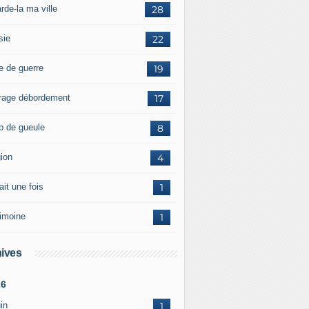
rde-la ma ville
28
sie
22
e de guerre
19
rage débordement
17
p de gueule
8
gion
4
tait une fois
1
rimoine
1
ives
26
in
1