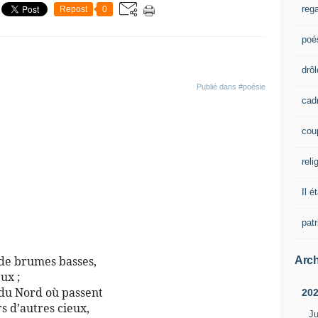
rega
Repost
0
poé
drôl
Publié dans
#poésie
cad
cou
reli
Il é
pat
 de brumes basses,
Arch
ux ;
 du Nord où passent
20
s d’autres cieux,
Ju