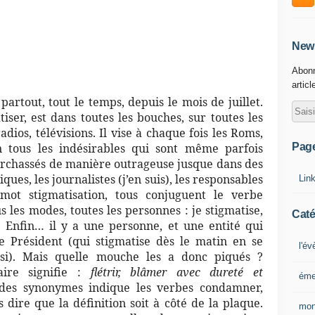
News
Abonn
articl
partout, tout le temps, depuis le mois de juillet.
iser, est dans toutes les bouches, sur toutes les
adios, télévisions. Il vise à chaque fois les Roms,
Pag
 tous les indésirables qui sont même parfois
ourchassés de manière outrageuse jusque dans des
ques, les journalistes (j’en suis), les responsables
Lin
e mot stigmatisation, tous conjuguent le verbe
s les modes, toutes les personnes : je stigmatise,
Caté
tc. Enfin… il y a une personne, et une entité qui
 le Président (qui stigmatise dès le matin en se
l'é
ssi). Mais quelle mouche les a donc piqués ?
naire signifie :
flétrir, blâmer avec dureté et
éme
 des synonymes indique les verbes condamner,
s dire que la définition soit à côté de la plaque.
mon