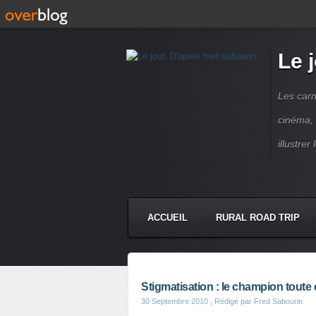
Le 
Les carn
cinéma, 
illustre
ACCUEIL
RURAL ROAD TRIP
LETTRES À...
PRESSE BOO
Stigmatisation : le champion toute 
30 Septembre 2010
, Rédigé par Fred Sabourin