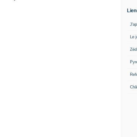
Lien
J'a
Le j
Zéd
Pyr
Ref
Châ