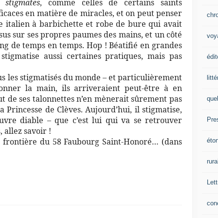
si
stigmates
, comme celles de certains saints
ficaces en matière de miracles, et on peut penser
chr
italien à barbichette et robe de bure qui avait
sus sur ses propres paumes des mains, et un côté
voy
sang de temps en temps. Hop ! Béatifié en grandes
stigmatise aussi certaines pratiques, mais pas
édit
ous les stigmatisés du monde – et particulièrement
litt
onner la main, ils arriveraient peut-être à en
aut de ses talonnettes n’en mènerait sûrement pas
que
 sa Princesse de Clèves. Aujourd’hui, il stigmatise,
vre diable – que c’est lui qui va se retrouver
Pre
 allez savoir !
la frontière du 58 Faubourg Saint-Honoré… (dans
éto
rura
Lett
con