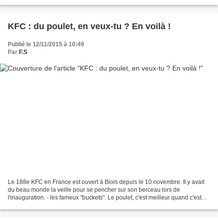
vivant au Nigéria. Oeuvre constituée...
KFC : du poulet, en veux-tu ? En voilà !
Publié le 12/11/2015 à 10:49
Par
F.S
Le 188e KFC en France est ouvert à Blois depuis le 10 novembre. Il y avait
du beau monde la veille pour se pencher sur son berceau lors de
l'inauguration. - les fameux "buckets". Le poulet, c'est meilleur quand c'est
partagé - KFC. Kentucky Fried Chicken....