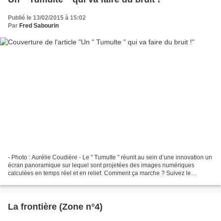
Publié le 13/02/2015 à 15:02
Par
Fred Sabourin
- Photo : Aurélie Coudière - Le " Tumulte " réunit au sein d’une innovation un
écran panoramique sur lequel sont projetées des images numériques
calculées en temps réel et en relief. Comment ça marche ? Suivez le
ruban… Connaissez-vous Le Secret du Ruban-monde...
La frontière (Zone n°4)