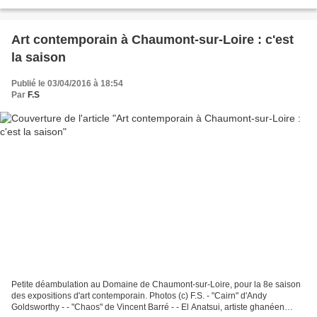
président de Région et de nombreux invités. La présence...
Art contemporain à Chaumont-sur-Loire : c'est
la saison
Publié le 03/04/2016 à 18:54
Par
F.S
Petite déambulation au Domaine de Chaumont-sur-Loire, pour la 8e saison
des expositions d'art contemporain. Photos (c) F.S. - "Cairn" d'Andy
Goldsworthy - - "Chaos" de Vincent Barré - - El Anatsui, artiste ghanéen