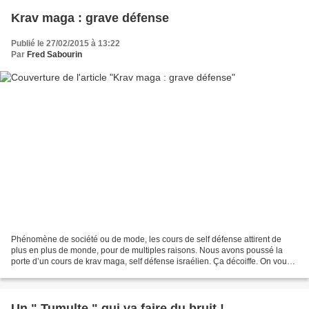
Krav maga : grave défense
Publié le 27/02/2015 à 13:22
Par
Fred Sabourin
Phénomène de société ou de mode, les cours de self défense attirent de
plus en plus de monde, pour de multiples raisons. Nous avons poussé la
porte d’un cours de krav maga, self défense israélien. Ça décoiffe. On vous
aura prévenu : avant d'importuner...
Un " Tumulte " qui va faire du bruit !