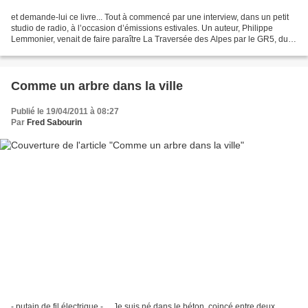
et demande-lui ce livre... Tout à commencé par une interview, dans un petit
studio de radio, à l’occasion d’émissions estivales. Un auteur, Philippe
Lemmonier, venait de faire paraître La Traversée des Alpes par le GR5, du
Lac Léman à la Méditerranée....
Comme un arbre dans la ville
Publié le 19/04/2011 à 08:27
Par
Fred Sabourin
- putain de fil électrique - ... Je suis né dans le béton, coincé entre deux