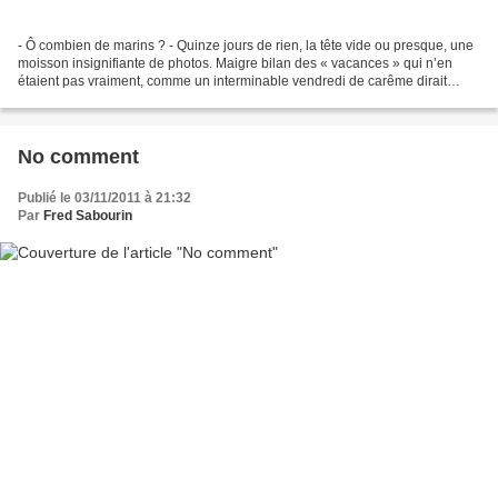
- Ô combien de marins ? - Quinze jours de rien, la tête vide ou presque, une
moisson insignifiante de photos. Maigre bilan des « vacances » qui n’en
étaient pas vraiment, comme un interminable vendredi de carême dirait
l’autre. Pourtant, il y aurait beaucoup...
No comment
Publié le 03/11/2011 à 21:32
Par
Fred Sabourin