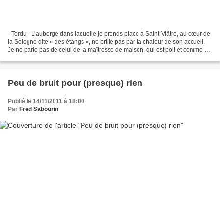
- Tordu - L’auberge dans laquelle je prends place à Saint-Viâtre, au cœur de
la Sologne dite « des étangs », ne brille pas par la chaleur de son accueil.
Je ne parle pas de celui de la maîtresse de maison, qui est poli et comme on
doit s’y attendre, mais...
Peu de bruit pour (presque) rien
Publié le 14/11/2011 à 18:00
Par
Fred Sabourin