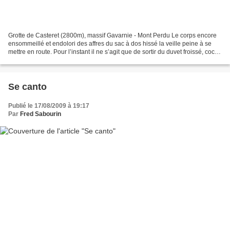
Grotte de Casteret (2800m), massif Gavarnie - Mont Perdu Le corps encore
ensommeillé et endolori des affres du sac à dos hissé la veille peine à se
mettre en route. Pour l’instant il ne s’agit que de sortir du duvet froissé, cocon
protecteur sous la toile...
Se canto
Publié le 17/08/2009 à 19:17
Par
Fred Sabourin