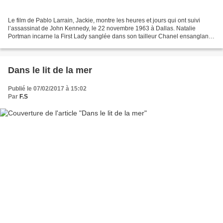
Le film de Pablo Larrain, Jackie, montre les heures et jours qui ont suivi
l’assassinat de John Kennedy, le 22 novembre 1963 à Dallas. Natalie
Portman incarne la First Lady sanglée dans son tailleur Chanel ensanglanté,
tout en conservant sa beauté et...
Dans le lit de la mer
Publié le 07/02/2017 à 15:02
Par
F.S