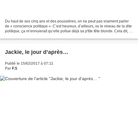
Du haut de ses cinq ans et des poussières, on ne peut pas vraiment parler
de « conscience politique ». C’est heureux, d’ailleurs, vu le niveau de la dite
politique, ça m’ennuierait qu’elle pollue déjà sa p'tite tête blonde. Cela dit, il
semblerait qu’un...
Jackie, le jour d’après…
Publié le 15/02/2017 à 07:11
Par
F.S