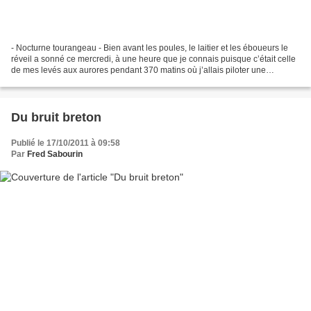
- Nocturne tourangeau - Bien avant les poules, le laitier et les éboueurs le
réveil a sonné ce mercredi, à une heure que je connais puisque c’était celle
de mes levés aux aurores pendant 370 matins où j’allais piloter une
matinale radio. Un rendez-vous...
Du bruit breton
Publié le 17/10/2011 à 09:58
Par
Fred Sabourin