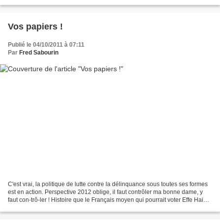
mieux. Sinon, tant pis,...
Vos papiers !
Publié le 04/10/2011 à 07:11
Par
Fred Sabourin
C'est vrai, la politique de lutte contre la délinquance sous toutes ses formes
est en action. Perspective 2012 oblige, il faut contrôler ma bonne dame, y
faut con-trô-ler ! Histoire que le Français moyen qui pourrait voter Effe Haine
ne se trompe pas...