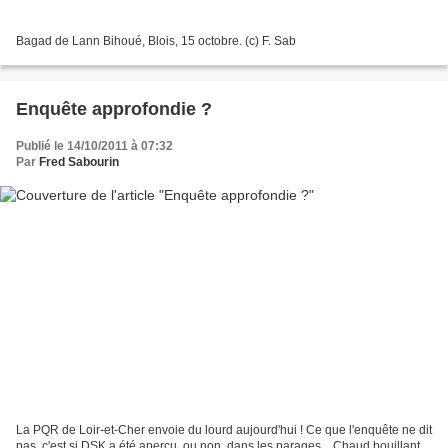
Bagad de Lann Bihoué, Blois, 15 octobre. (c) F. Sab
Enquête approfondie ?
Publié le 14/10/2011 à 07:32
Par
Fred Sabourin
La PQR de Loir-et-Cher envoie du lourd aujourd'hui ! Ce que l'enquête ne dit
pas, c'est si DSK a été aperçu, ou non, dans les parages... Chaud bouillant