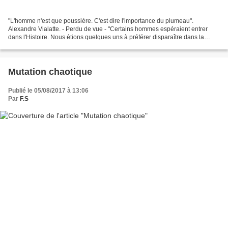
"L'homme n'est que poussière. C'est dire l'importance du plumeau".
Alexandre Vialatte. - Perdu de vue - "Certains hommes espéraient entrer
dans l'Histoire. Nous étions quelques uns à préférer disparaître dans la
géographie". Sylvain Tesson, Les Chemins...
Mutation chaotique
Publié le 05/08/2017 à 13:06
Par
F.S