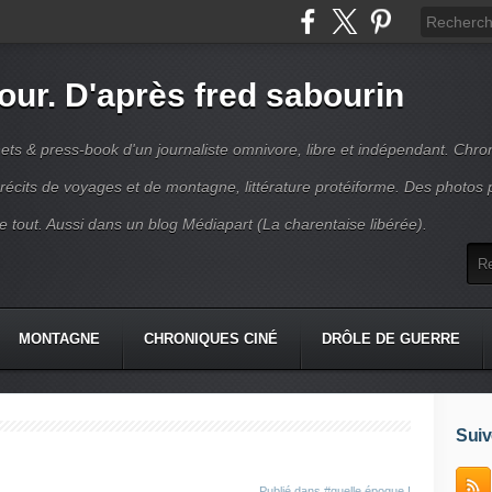
jour. D'après fred sabourin
ets & press-book d'un journaliste omnivore, libre et indépendant. Chro
récits de voyages et de montagne, littérature protéiforme. Des photos 
r le tout. Aussi dans un blog Médiapart (La charentaise libérée).
MONTAGNE
CHRONIQUES CINÉ
DRÔLE DE GUERRE
K
CONTACT
Suiv
Publié dans
#quelle époque !