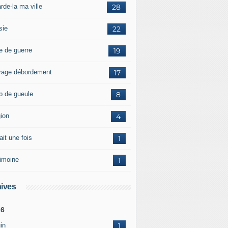
rde-la ma ville
28
sie
22
e de guerre
19
rage débordement
17
p de gueule
8
gion
4
tait une fois
1
rimoine
1
ives
26
in
1