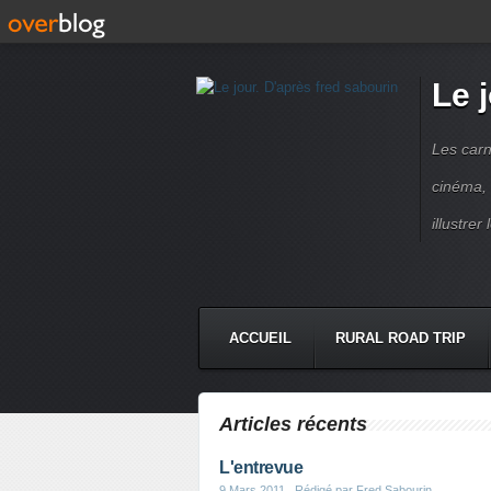
Le 
Les carn
cinéma, 
illustre
ACCUEIL
RURAL ROAD TRIP
LETTRES À...
PRESSE BOO
Articles récents
L'entrevue
9 Mars 2011
, Rédigé par Fred Sabourin