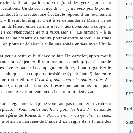
prochent. Il faut parfois ouvrir grand les yeux pour s’en
rega
versations. Un de ses sbires dit :
« je ne veux pas te porter
andidat à la cravate rose électorale répond d’un hochement
poé
à… »
Il semble résigné. C'est à se demander si Marine ne se
te un différend entre voisins avec
« des bambous à couper à
drôl
 ils commençaient déjà à repousser ! »
Le jambon « à la
e et une noisette de beurre pour attendrir le tout. Les frites
cad
 on pourrait éclairer la ville une soirée entière avec l’huile
cou
nt petit à petit, et le silence se fait. Un camelot, après moult
nde son déjeuner. Il retrouve une camelot(e) et discute le
reli
s lève le banc : la campagne continue, il faut organiser le
on publique. Un couple de troisième (quatrième ?) âge entre
ème (pour elle).
« C’est à quelle heure le rendez-vous ? »
Il é
 demi, »
répond la femme. Il reste donc au moins trois quart
acements se font lentement, ils partiront bien avant.
pat
roche également, et je ne voudrais pas manquer la visite du
Arch
a place.
« Vous voulez une fiche pour les frais ? »
demande
ne égérie de Ronsard.
« Non, merci, »
dis-je. J’en ai assez
 m’offrir un morceau de France d’ici baigné dans l’huile des
20
Ju