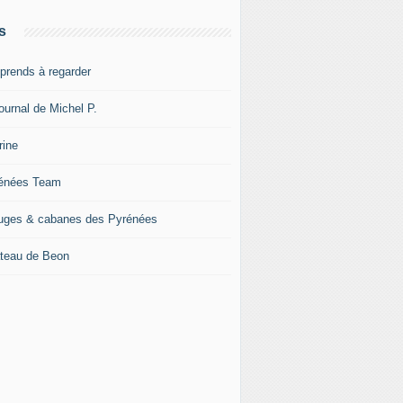
s
pprends à regarder
ournal de Michel P.
rine
énées Team
uges & cabanes des Pyrénées
teau de Beon