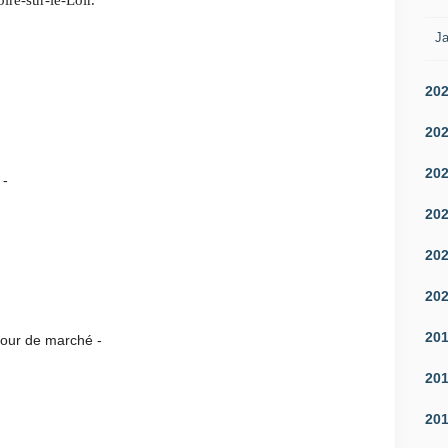
ire-sur-le-Loir.
Ja
20
20
20
-
20
20
20
20
marché -
20
20