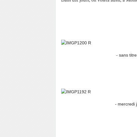
Dans dix jours, on votera aussi, à Monto
- sans titre 
- mercredi jour de 