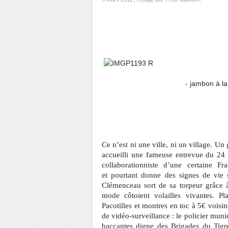
- jambon à la Rons
Ce n’est ni une ville, ni un village. U
accueilli une fameuse entrevue du 24 o
collaborationniste d’une certaine F
et pourtant donne des signes de vie 
Clémenceau sort de sa torpeur grâce 
mode côtoient volailles vivantes. Pl
Pacotilles et montres en toc à 5€ voisi
de vidéo-surveillance : le policier muni
baccantes digne des Brigades du Tigre.