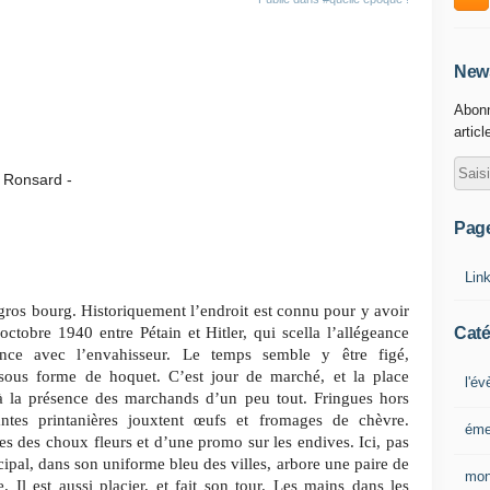
News
Abonn
articl
ard -
Pag
Lin
n gros bourg. Historiquement l’endroit est connu pour y avoir
Caté
ctobre 1940 entre Pétain et Hitler, qui scella l’allégeance
rance avec l’envahisseur. Le temps semble y être figé,
sous forme de hoquet. C’est jour de marché, et la place
l'é
à la présence des marchands d’un peu tout. Fringues hors
antes printanières jouxtent œufs et fromages de chèvre.
éme
nes des choux fleurs et d’une promo sur les endives. Ici, pas
cipal, dans son uniforme bleu des villes, arbore une paire de
mon
 Il est aussi placier, et fait son tour. Les mains dans les