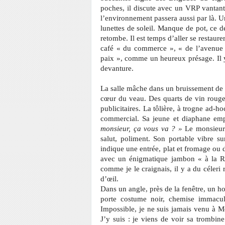
poches, il discute avec un VRP vantant 
l’environnement passera aussi par là. U
lunettes de soleil. Manque de pot, ce d
retombe. Il est temps d’aller se restaure
café « du commerce », « de l’avenue »
paix », comme un heureux présage. Il y 
devanture.
La salle mâche dans un bruissement de p
cœur du veau. Des quarts de vin rouge
publicitaires. La tôlière, à trogne ad-h
commercial. Sa jeune et diaphane empl
monsieur, ça vous va ? »
Le monsieur e
salut, poliment. Son portable vibre s
indique une entrée, plat et fromage ou
avec un énigmatique jambon « à la Ron
comme je le craignais, il y a du céler
d’œil.
Dans un angle, près de la fenêtre, un
porte costume noir, chemise immaculé
Impossible, je ne suis jamais venu à Mon
J’y suis : je viens de voir sa trombi