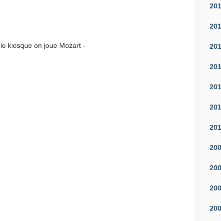
20
20
 joue Mozart -
20
20
20
20
20
20
20
20
20