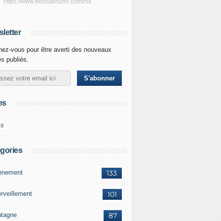
https://www.fredsabourin.com/rss
letter
ez-vous pour être averti des nouveaux
es publiés.
es
ks
gories
vènement
133
rveillement
101
tagne
87