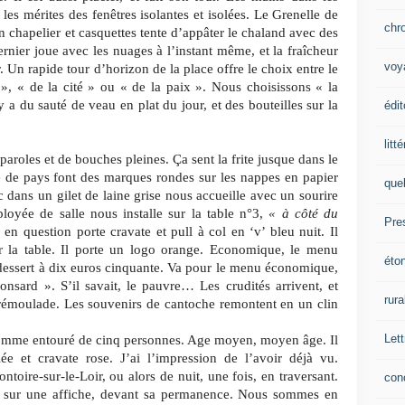
les mérites des fenêtres isolantes et isolées. Le Grenelle de
chr
n chapelier et casquettes tente d’appâter le chaland avec des
ernier joue avec les nuages à l’instant même, et la fraîcheur
voy
r. Un rapide tour d’horizon de la place offre le choix entre le
, « de la cité » ou « de la paix ». Nous choisissons « la
a du sauté de veau en plat du jour, et des bouteilles sur la
édit
litt
aroles et de bouches pleines. Ça sent la frite jusque dans le
 de pays font des marques rondes sur les nappes en papier
que
oc dans un gilet de laine grise nous accueille avec un sourire
oyée de salle nous installe sur la table n°3,
« à côté du
Pre
n question porte cravate et pull à col en ‘v’ bleu nuit. Il
ur la table. Il porte un logo orange. Economique, le menu
éto
 dessert à dix euros cinquante. Va pour le menu économique,
sard ». S’il savait, le pauvre… Les crudités arrivent, et
rura
i rémoulade. Les souvenirs de cantoche remontent en un clin
Lett
 homme entouré de cinq personnes. Age moyen, moyen âge. Il
e et cravate rose. J’ai l’impression de l’avoir déjà vu.
toire-sur-le-Loir, ou alors de nuit, une fois, en traversant.
con
ne sur une affiche, devant sa permanence. Nous sommes en