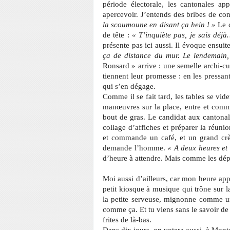
période électorale, les cantonales ap
apercevoir. J’entends des bribes de con
la scoumoune en disant ça hein ! »
Le c
de tête :
« T’inquiète pas, je sais déj
présente pas ici aussi. Il évoque ensui
ça de distance du mur. Le lendemain,
Ronsard » arrive : une semelle archi-cuit
tiennent leur promesse : en les pressant,
qui s’en dégage.
Comme il se fait tard, les tables se vide
manœuvres sur la place, entre et comma
bout de gras. Le candidat aux cantonale
collage d’affiches et préparer la réuni
et commande un café, et un grand cr
demande l’homme.
« A deux heures et
d’heure à attendre. Mais comme les dépl
Moi aussi d’ailleurs, car mon heure app
petit kiosque à musique qui trône sur l
la petite serveuse, mignonne comme u
comme ça. Et tu viens sans le savoir de
frites de là-bas.