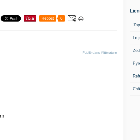
Lien
Repost
0
J'a
Le j
Zéd
Publié dans
#littérature
Pyr
Ref
Châ
!!!