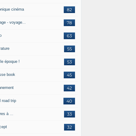
onique cinéma
82
age - voyage...
78
o
63
érature
55
lle époque !
53
sse book
45
nnement
42
l road trip
40
res à ...
33
cept
32