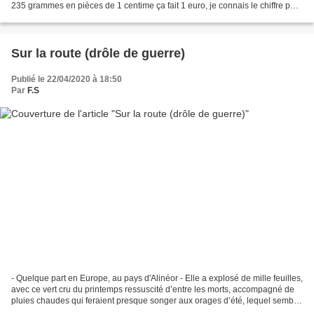
235 grammes en pièces de 1 centime ça fait 1 euro, je connais le chiffre par
cœur ! Je suis...
Sur la route (drôle de guerre)
Publié le 22/04/2020 à 18:50
Par
F.S
- Quelque part en Europe, au pays d'Alinéor - Elle a explosé de mille feuilles,
avec ce vert cru du printemps ressuscité d’entre les morts, accompagné de
pluies chaudes qui feraient presque songer aux orages d’été, lequel semble
pourtant loin... La nature...