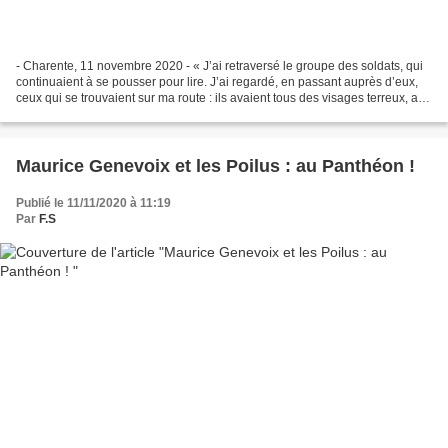
- Charente, 11 novembre 2020 - « J’ai retraversé le groupe des soldats, qui
continuaient à se pousser pour lire. J’ai regardé, en passant auprès d’eux,
ceux qui se trouvaient sur ma route : ils avaient tous des visages terreux, aux
joues creuses envahies...
Maurice Genevoix et les Poilus : au Panthéon !
Publié le 11/11/2020 à 11:19
Par
F.S