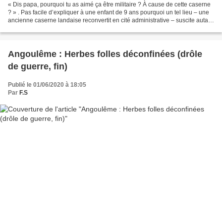
« Dis papa, pourquoi tu as aimé ça être militaire ? À cause de cette caserne
? » . Pas facile d’expliquer à une enfant de 9 ans pourquoi un tel lieu – une
ancienne caserne landaise reconvertit en cité administrative – suscite autant
d’attrait, 24 ans...
Angoulême : Herbes folles déconfinées (drôle
de guerre, fin)
Publié le 01/06/2020 à 18:05
Par
F.S