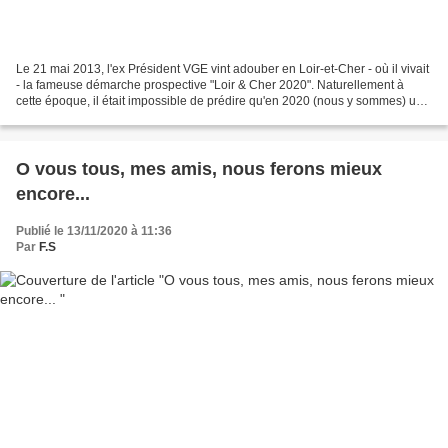
Le 21 mai 2013, l'ex Président VGE vint adouber en Loir-et-Cher - où il vivait
- la fameuse démarche prospective "Loir & Cher 2020". Naturellement à
cette époque, il était impossible de prédire qu'en 2020 (nous y sommes) une
pandémie mondiale ravagerait...
O vous tous, mes amis, nous ferons mieux
encore...
Publié le 13/11/2020 à 11:36
Par
F.S