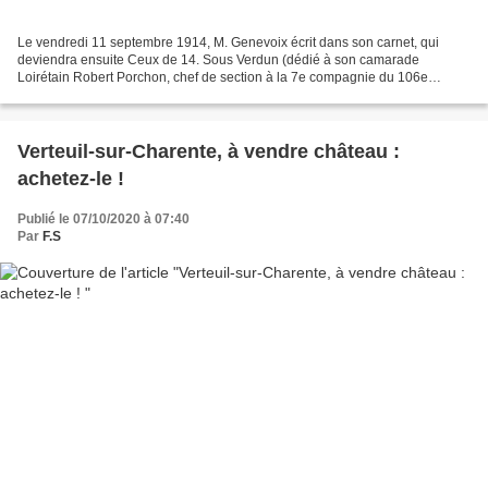
Le vendredi 11 septembre 1914, M. Genevoix écrit dans son carnet, qui
deviendra ensuite Ceux de 14. Sous Verdun (dédié à son camarade
Loirétain Robert Porchon, chef de section à la 7e compagnie du 106e
Régiment d'Infanterie comme lui) : "Debout ! Sac...
Verteuil-sur-Charente, à vendre château :
achetez-le !
Publié le 07/10/2020 à 07:40
Par
F.S