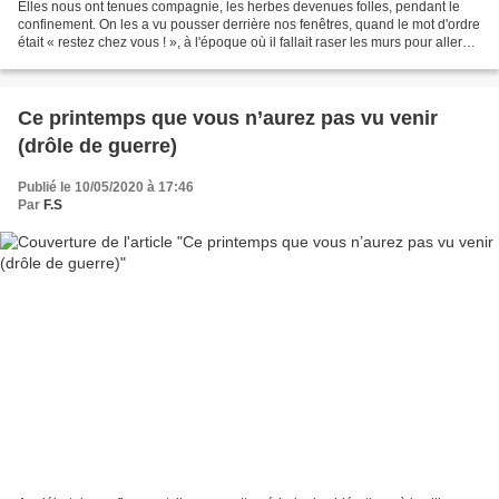
Elles nous ont tenues compagnie, les herbes devenues folles, pendant le
confinement. On les a vu pousser derrière nos fenêtres, quand le mot d'ordre
était « restez chez vous ! », à l'époque où il fallait raser les murs pour aller
acheter une baguette...
Ce printemps que vous n’aurez pas vu venir
(drôle de guerre)
Publié le 10/05/2020 à 17:46
Par
F.S