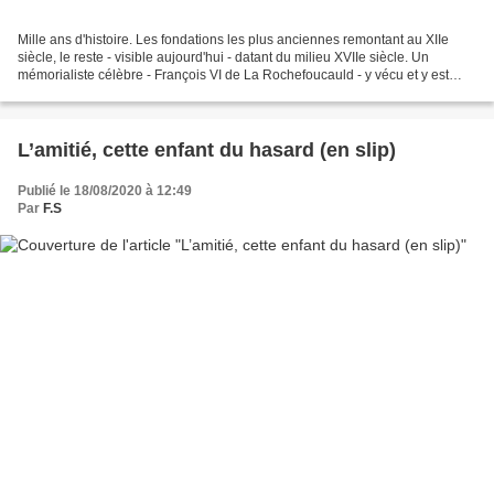
Mille ans d'histoire. Les fondations les plus anciennes remontant au XIIe
siècle, le reste - visible aujourd'hui - datant du milieu XVIIe siècle. Un
mémorialiste célèbre - François VI de La Rochefoucauld - y vécu et y est
mort (enterré au couvent des...
L’amitié, cette enfant du hasard (en slip)
Publié le 18/08/2020 à 12:49
Par
F.S