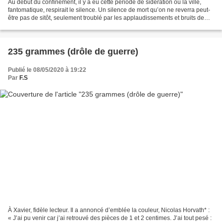
Au début du confinement, il y a eu cette période de sidération où la ville,
fantomatique, respirait le silence. Un silence de mort qu’on ne reverra peut-
être pas de sitôt, seulement troublé par les applaudissements et bruits de
casseroles le soir aux...
235 grammes (drôle de guerre)
Publié le 08/05/2020 à 19:22
Par
F.S
À Xavier, fidèle lecteur. Il a annoncé d’emblée la couleur, Nicolas Horvath* :
« J’ai pu venir car j’ai retrouvé des pièces de 1 et 2 centimes. J’ai tout pesé :