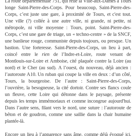
La route départementale 751, qui relie la Ville-aux-Dames à Tours
longe Saint-Pierre-des-Corps. Pour beaucoup, Saint-Pierre-des-
Corps, c’est juste une gare, à proximité de Tours, et c'est tout.
Une ville (?) collée à une autre ville, ni grande, ni petite, ni
métropole, ni ville moyenne : Tours, point. Saint-Pierre-des-
Corps, c’est une gare de triage, un « techno-centre » de la SNCF,
une banlieue rouge, communiste depuis toujours, ou presque. Un
bastion. Une forteresse. Saint-Pierre-des-Corps, un lieu à part,
coincé entre le
rien
de l’Indre-et-Loire, route venant de
Montlouis-sur-Loire et Amboise, cité plaquée contre la Loire (au
nord) et le Cher (au sud). A l’ouest, du nouveau, déjà ancien :
l’autoroute A10. Un ruban qui coupe la ville en deux : d’un côté,
Tours, la bourgeoise. De l’autre : Saint-Pierre-des-Corps,
l’ouvrière, la besogneuse, la cité dortoir. Contre ses flancs coule
un fleuve, cette Loire qui détonne dans le paysage, présente
depuis les temps immémoriaux et comme incongrue aujourd'hui.
Dans l’autre sens, filant vers le nord, une suture : l’autoroute de
béton et de goudron, comme une saillie dans la chair humaine
plantée-là.
Encore un lieu à l’apparence sans âme, comme déjà évoqué ici.