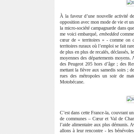
À la faveur d’une nouvelle activité de
opposition avec mon mode de vie et un 
la micro-société campagnarde dans quel
me voici embarqué,
embedded
comme o
cœur de « territoires » - comme on di
territoires ruraux où l’emploi se fait ra
de plus en plus de recalés, déclassés, le
moyennes des départements moyens. Au
des Peugeot 205 hors d’âge ; des Ren
mettant la fièvre aux samedis soirs ;
rues des métropoles un soir de ma
Motobécane.
C’est dans cette France-la, couvrant u
de communes – Cœur et Val de Charen
l’aide alimentaire aux plus démunis. 
allons à leur rencontre - les bénévole