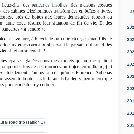
lieux-dits, des
pancartes insolites
, des maisons cossues
, des cabines téléphoniques transformées en boîtes à livres,
Ja
cupés, près de boîtes aux lettres démesurées rapport au
eur jaune cocu résume leur situation de fin de vie. Et des
20
pancartes « à vendre ».
ied, en voiture, à bicyclette ou en tracteur, et quand ils ne
20
es rideaux et les carreaux observant le passant qui prend des
ient-il et où se rend-il ?
20
otes éparses glanées dans mes carnets qui ne me quittent
20
apportées lors de ces tournées ou trajets en utilitaire, j’ai
a
. Idéalement j’aurais aimé qu’une Florence Aubenas
20
sent le boulot. Ils le feraient d’ailleurs bien mieux que
rs j’ai décidé de m’y coltiner.
20
20
20
20