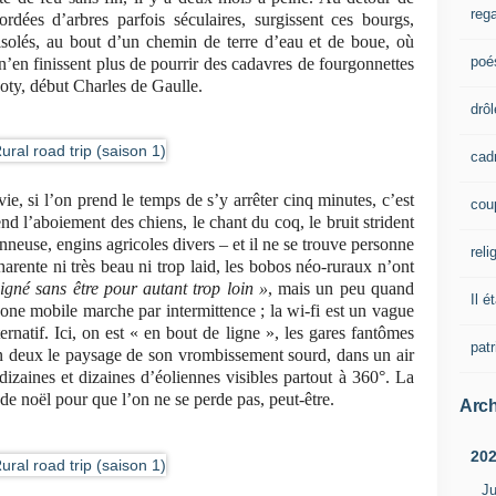
rega
ordées d’arbres parfois séculaires, surgissent ces bourgs,
isolés, au bout d’un chemin de terre d’eau et de boue, où
poé
n’en finissent plus de pourrir des cadavres de fourgonnettes
oty, début Charles de Gaulle.
drôl
cad
e, si l’on prend le temps de s’y arrêter cinq minutes, c’est
cou
end l’aboiement des chiens, le chant du coq, le bruit strident
nneuse, engins agricoles divers – et il ne se trouve personne
reli
harente ni très beau ni trop laid, les bobos néo-ruraux n’ont
igné sans être pour autant trop loin »
, mais un peu quand
Il é
phone mobile marche par intermittence ; la wi-fi est un vague
ernatif. Ici, on est « en bout de ligne », les gares fantômes
pat
en deux le paysage de son vrombissement sourd, dans un air
 dizaines et dizaines d’éoliennes visibles partout à 360°. La
de noël pour que l’on ne se perde pas, peut-être.
Arch
20
Ju