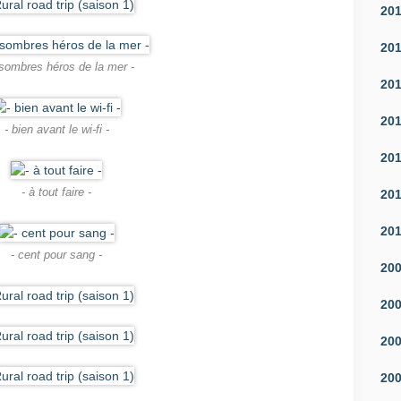
20
20
sombres héros de la mer -
20
20
- bien avant le wi-fi -
20
- à tout faire -
20
20
- cent pour sang -
20
20
20
20