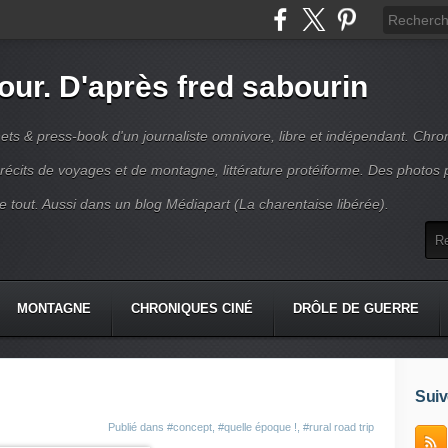
jour. D'après fred sabourin
ets & press-book d'un journaliste omnivore, libre et indépendant. Chro
récits de voyages et de montagne, littérature protéiforme. Des photos 
r le tout. Aussi dans un blog Médiapart (La charentaise libérée).
MONTAGNE
CHRONIQUES CINÉ
DRÔLE DE GUERRE
K
CONTACT
Suiv
Publié dans
#concept
,
#quelle époque !
,
#rural road trip