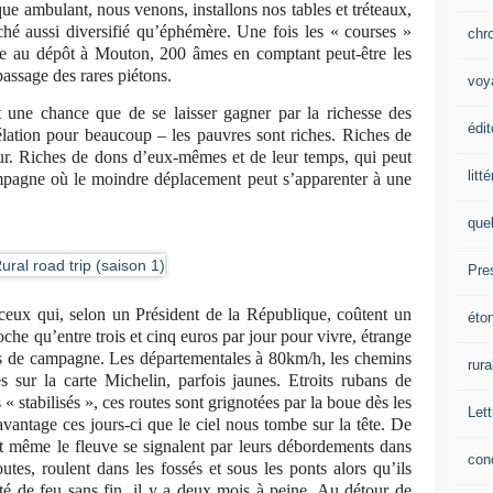
rque ambulant, nous venons, installons nos tables et tréteaux,
ché aussi diversifié qu’éphémère. Une fois les « courses »
chr
re au dépôt à Mouton, 200 âmes en comptant peut-être les
assage des rares piétons.
voy
st une chance que de se laisser gagner par la richesse des
édit
élation pour beaucoup – les pauvres sont riches. Riches de
œur. Riches de dons d’eux-mêmes et de leur temps, qui peut
litt
campagne où le moindre déplacement peut s’apparenter à une
que
Pre
 ceux qui, selon un Président de la République, coûtent un
éto
che qu’entre trois et cinq euros par jour pour vivre, étrange
s de campagne. Les départementales à 80km/h, les chemins
rura
sur la carte Michelin, parfois jaunes. Etroits rubans de
 stabilisés », ces routes sont grignotées par la boue dès les
Lett
vantage ces jours-ci que le ciel nous tombe sur la tête. De
s et même le fleuve se signalent par leurs débordements dans
con
outes, roulent dans les fossés et sous les ponts alors qu’ils
té de feu sans fin, il y a deux mois à peine. Au détour de