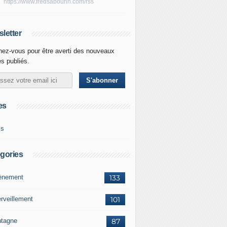
https://www.fredsabourin.com/rss
letter
ez-vous pour être averti des nouveaux
es publiés.
es
ks
gories
vènement
133
rveillement
101
tagne
87