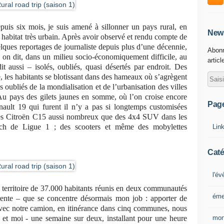
puis six mois, je suis amené à sillonner un pays rural, en
News
habitat très urbain. Après avoir observé et rendu compte de
ques reportages de journaliste depuis plus d’une décennie,
Abonn
n dit, dans un milieu socio-économiquement difficile, au
articl
t aussi – isolés, oubliés, quasi désertés par endroit. Des
re, les habitants se blotissant dans des hameaux où s’agrègent
s oubliés de la mondialisation et de l’urbanisation des villes
 pays des gilets jaunes en somme, où l’on croise encore
Pag
ault 19 qui furent il n’y a pas si longtemps customisées
 des Citroën C15 aussi nombreux que des 4x4 SUV dans les
tch de Ligue 1 ; des scooters et même des mobylettes
Lin
Caté
l'é
n territoire de 37.000 habitants réunis en deux communautés
éme
te – que se concentre désormais mon job : apporter de
Avec notre camion, en itinérance dans cinq communes, nous
mon
s et moi - une semaine sur deux, installant pour une heure