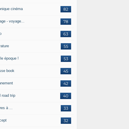
onique cinéma
82
age - voyage...
78
o
63
érature
55
lle époque !
53
sse book
45
nnement
42
l road trip
40
res à ...
33
cept
32