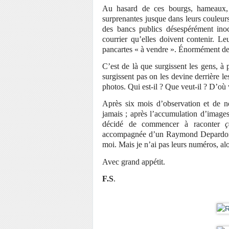
Au hasard de ces bourgs, hameaux, 
surprenantes jusque dans leurs couleurs
des bancs publics désespérément inoc
courrier qu’elles doivent contenir. L
pancartes « à vendre ». Énormément de 
C’est de là que surgissent les gens, à p
surgissent pas on les devine derrière l
photos. Qui est-il ? Que veut-il ? D’où v
Après six mois d’observation et de n
jamais ; après l’accumulation d’images r
décidé de commencer à raconter
ç
accompagnée d’un Raymond Depardon fas
moi. Mais je n’ai pas leurs numéros, alo
Avec grand appétit.
F.S
.