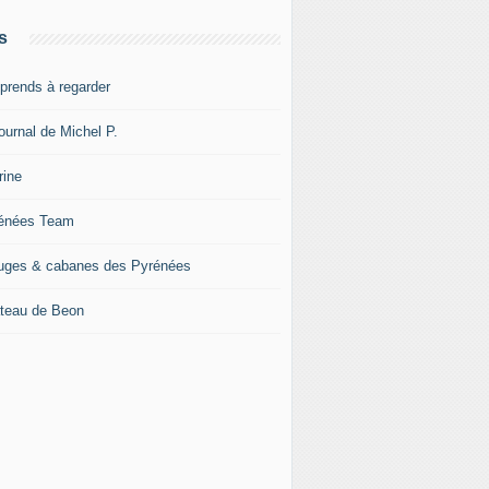
s
pprends à regarder
ournal de Michel P.
rine
énées Team
uges & cabanes des Pyrénées
teau de Beon