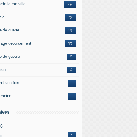
rde-la ma ville
28
sie
22
e de guerre
19
rage débordement
17
p de gueule
8
gion
4
tait une fois
1
rimoine
1
ives
26
in
1