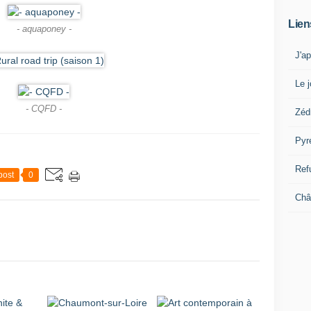
Lien
- aquaponey -
J'a
Le j
- CQFD -
Zéd
Pyr
Ref
post
0
Châ