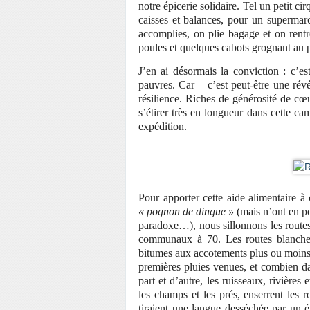
notre épicerie solidaire. Tel un petit ci
caisses et balances, pour un supermar
accomplies, on plie bagage et on rent
poules et quelques cabots grognant au p
J’en ai désormais la conviction : c’e
pauvres. Car – c’est peut-être une rév
résilience. Riches de générosité de c
s’étirer très en longueur dans cette 
expédition.
Pour apporter cette aide alimentaire à
« pognon de dingue »
(mais n’ont en po
paradoxe…), nous sillonnons les route
communaux à 70. Les routes blanches 
bitumes aux accotements plus ou moins «
premières pluies venues, et combien da
part et d’autre, les ruisseaux, rivière
les champs et les prés, enserrent les r
tiraient une langue desséchée par un é