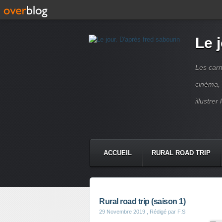
Le 
Les carn
cinéma, 
illustre
ACCUEIL
RURAL ROAD TRIP
LETTRES À...
PRESSE BOO
Rural road trip (saison 1)
29 Novembre 2019
, Rédigé par F.S