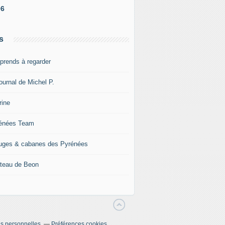
06
s
pprends à regarder
ournal de Michel P.
rine
énées Team
uges & cabanes des Pyrénées
teau de Beon
s personnelles
Préférences cookies