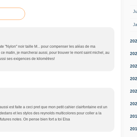
Ju
Ja
20
te "Nylon" noir taille M... pour compenser les aléas de ma
/> ce matin, je marcherai aussi, pour trouver le mont saint michel, au
20
ussi ses exigences de kilomètres!
20
20
20
20
ussi est faite a ceci pret que mon petit cahier clairfontaine est un
 dedans et les stylos des reynolds multicolores pour coller a la
20
futures notes. On pense bien fort a toi Elsa
20