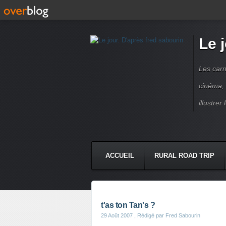
Le 
Les carn
cinéma, 
illustre
ACCUEIL
RURAL ROAD TRIP
LETTRES À...
PRESSE BOO
t'as ton Tan's ?
29 Août 2007
, Rédigé par Fred Sabourin