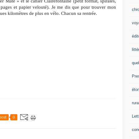
 Mate » et le cahier Clairefontaine (petit format, spirales,
pages et papier velouté). Je me dis que pour trouver mon
chr
lques kilomètres de plus en vélo. Chacun sa rentrée.
voy
édit
litt
que
Pre
éto
rura
Lett
post
0
con