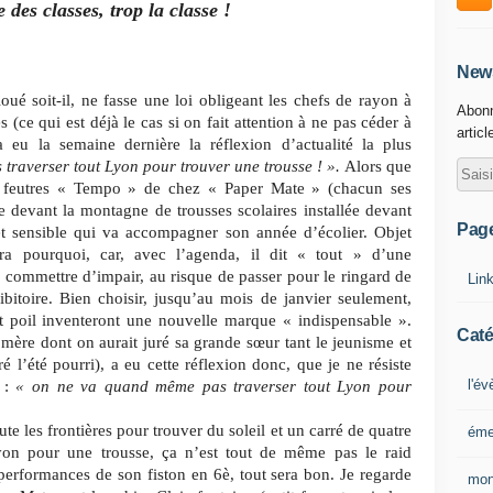
e des classes, trop la classe !
News
ué soit-il, ne fasse une loi obligeant les chefs de rayon à
Abonn
s (ce qui est déjà le cas si on fait attention à ne pas céder à
articl
eu la semaine dernière la réflexion d’actualité la plus
traverser tout Lyon pour trouver une trousse ! ».
Alors que
s feutres « Tempo » de chez « Paper Mate » (chacun ses
e devant la montagne de trousses scolaires installée devant
Pag
bjet sensible qui va accompagner son année d’écolier. Objet
ra pourquoi, car, avec l’agenda, il dit « tout » d’une
as commettre d’impair, au risque de passer pour le ringard de
Lin
bitoire. Bien choisir, jusqu’au mois de janvier seulement,
ut poil inventeront une nouvelle marque « indispensable ».
Caté
 mère dont on aurait juré sa grande sœur tant le jeunisme et
é l’été pourri), a eu cette réflexion donc, que je ne résiste
l'é
s :
« on ne va quand même pas traverser tout Lyon pour
ute les frontières pour trouver du soleil et un carré de quatre
éme
yon pour une trousse, ça n’est tout de même pas le raid
performances de son fiston en 6è, tout sera bon. Je regarde
mon