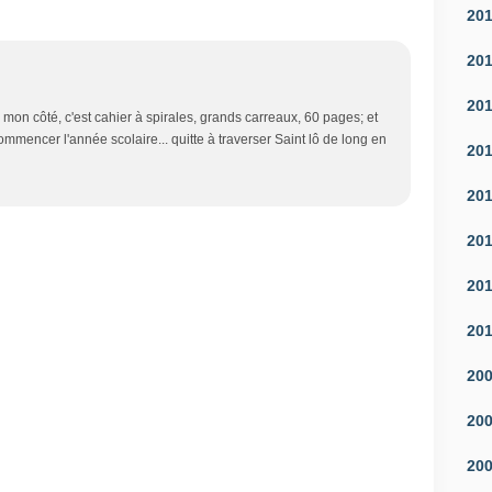
20
20
20
e mon côté, c'est cahier à spirales, grands carreaux, 60 pages; et
mmencer l'année scolaire... quitte à traverser Saint lô de long en
20
20
20
20
20
20
20
20