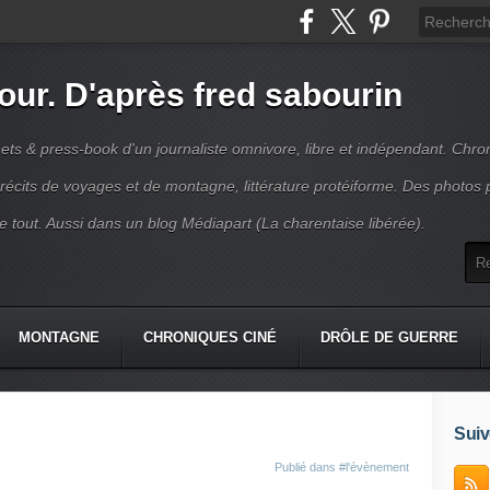
jour. D'après fred sabourin
ets & press-book d'un journaliste omnivore, libre et indépendant. Chro
récits de voyages et de montagne, littérature protéiforme. Des photos 
r le tout. Aussi dans un blog Médiapart (La charentaise libérée).
MONTAGNE
CHRONIQUES CINÉ
DRÔLE DE GUERRE
K
CONTACT
Suiv
Publié dans
#l'évènement