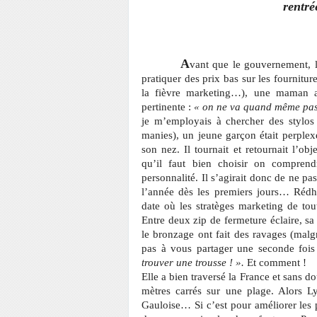
rentré
A
vant que le gouvernement, lo
pratiquer des prix bas sur les fourniture
la fièvre marketing…), une maman a 
pertinente :
« on ne va quand même pas 
je m’employais à chercher des stylo
manies), un jeune garçon était perplex
son nez. Il tournait et retournait l’o
qu’il faut bien choisir on comprend
personnalité. Il s’agirait donc de ne p
l’année dès les premiers jours… Rédhi
date où les stratèges marketing de to
Entre deux zip de fermeture éclaire, sa
le bronzage ont fait des ravages (malgr
pas à vous partager une seconde foi
trouver une trousse ! ».
Et comment !
Elle a bien traversé la France et sans do
mètres carrés sur une plage. Alors L
Gauloise… Si c’est pour améliorer les 