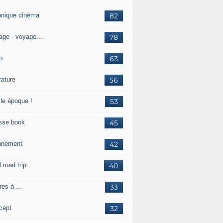
onique cinéma
82
age - voyage...
78
o
63
érature
56
lle époque !
53
sse book
45
nnement
42
l road trip
40
res à ...
33
cept
32