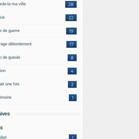
rde-la ma ville
28
sie
22
e de guerre
19
rage débordement
17
p de gueule
8
gion
4
tait une fois
2
rimoine
1
ives
26
illet
1