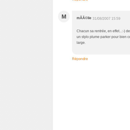
M
mÃÂ©lie
31/08/2007 15:59
Chacun sa rentrée, en effet...:-) d
un stylo plume parker pour bien co
large.
Répondre