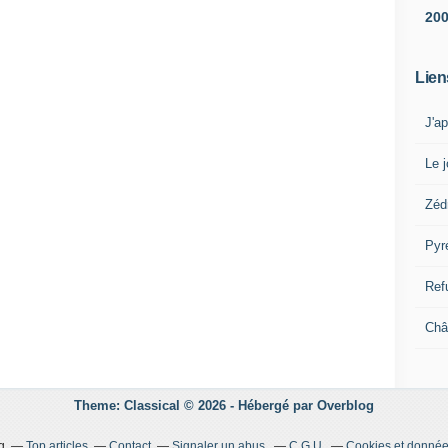
20
Lien
J'a
Le j
Zéd
Pyr
Ref
Châ
Theme: Classical © 2026 -
Hébergé par
Overblog
g
Top articles
Contact
Signaler un abus
C.G.U.
Cookies et donnée