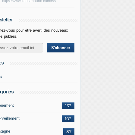
https://www.fredsabourin.com/rss
letter
ez-vous pour être averti des nouveaux
es publiés.
es
ks
gories
vènement
133
rveillement
102
tagne
87