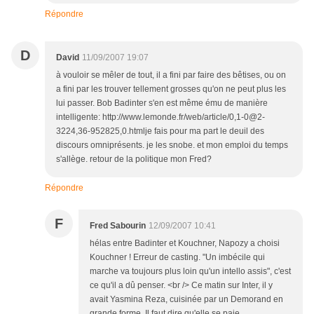
Répondre
D
David
11/09/2007 19:07
à vouloir se mêler de tout, il a fini par faire des bêtises, ou on
a fini par les trouver tellement grosses qu'on ne peut plus les
lui passer. Bob Badinter s'en est même ému de manière
intelligente: http://www.lemonde.fr/web/article/0,1-0@2-
3224,36-952825,0.htmlje fais pour ma part le deuil des
discours omniprésents. je les snobe. et mon emploi du temps
s'allège. retour de la politique mon Fred?
Répondre
F
Fred Sabourin
12/09/2007 10:41
hélas entre Badinter et Kouchner, Napozy a choisi
Kouchner ! Erreur de casting. "Un imbécile qui
marche va toujours plus loin qu'un intello assis", c'est
ce qu'il a dû penser. <br /> Ce matin sur Inter, il y
avait Yasmina Reza, cuisinée par un Demorand en
grande forme. Il faut dire qu'elle se paie