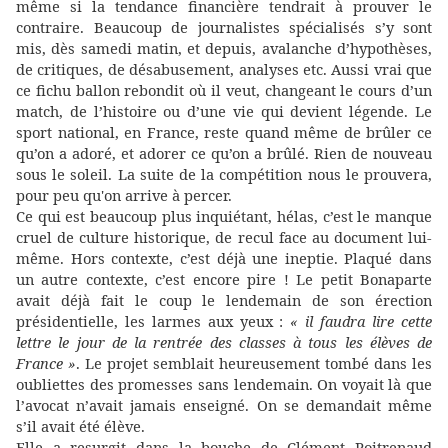
même si la tendance financière tendrait à prouver le
contraire. Beaucoup de journalistes spécialisés s’y sont
mis, dès samedi matin, et depuis, avalanche d’hypothèses,
de critiques, de désabusement, analyses etc. Aussi vrai que
ce fichu ballon rebondit où il veut, changeant le cours d’un
match, de l’histoire ou d’une vie qui devient légende. Le
sport national, en France, reste quand même de brûler ce
qu’on a adoré, et adorer ce qu’on a brûlé. Rien de nouveau
sous le soleil. La suite de la compétition nous le prouvera,
pour peu qu'on arrive à percer.
Ce qui est beaucoup plus inquiétant, hélas, c’est le manque
cruel de culture historique, de recul face au document lui-
même. Hors contexte, c’est déjà une ineptie. Plaqué dans
un autre contexte, c’est encore pire ! Le petit Bonaparte
avait déjà fait le coup le lendemain de son érection
présidentielle, les larmes aux yeux :
« il faudra lire cette
lettre le jour de la rentrée des classes à tous les élèves de
France »
. Le projet semblait heureusement tombé dans les
oubliettes des promesses sans lendemain. On voyait là que
l’avocat n’avait jamais enseigné. On se demandait même
s’il avait été élève.
Elle a resurgit dans la bouche de Clément Poitrenaud