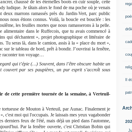
ancrer, chaussé de tes éternelles boots en cuir souple, cette
rega
y ludique. Je tâtais alors le fond de ma poche où je venais
t deux marrons ramassés près du Jardin-Vert, parc public
poé
ous nous étions connus. Voilà, la boucle est bouclée : les
lême, les feuilles mortes que nous ramasserons à la pelle.
drôl
e alimentaire dans le Ruffecois, que tu avais commencé à
ns qui déchantent », projet photographique et littéraire de
cad
s. Tu seras là, dans le camion, assis à la « place du mort »,
c sur le tableau de bord, prêt à bondir. J’ouvrirai la fenêtre,
cou
 me raconter ton voyage…
egard qui t’épie (…) Souvent, dans l’être obscure habite un
reli
 couvert par ses paupières, un pur esprit s’accroît sous
Il é
pat
r de cette première tournée de la semaine, à Verteuil-
Arch
e tortueuse de Mouton à Verteuil, par Aunac. Finalement je
 »
, c'est moi qui l'occupais. Je laissais mes yeux vagabonder
s derniers feux de l'été, mais déjà un pied dans l'automne,
20
 aujourd'hui. Par la fenêtre ouverte, c'est Christian Bobin qui
Ju