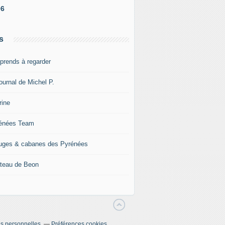
06
s
pprends à regarder
ournal de Michel P.
rine
énées Team
uges & cabanes des Pyrénées
teau de Beon
s personnelles
Préférences cookies