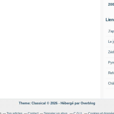
20
Lien
J'a
Le j
Zéd
Pyr
Ref
Châ
Theme: Classical © 2026 -
Hébergé par
Overblog
g
Top articles
Contact
Signaler un abus
C.G.U.
Cookies et donnée