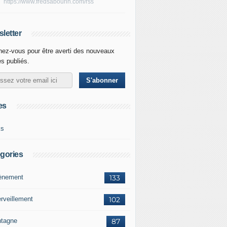
https://www.fredsabourin.com/rss
letter
ez-vous pour être averti des nouveaux
es publiés.
es
ks
gories
vènement
133
rveillement
102
tagne
87