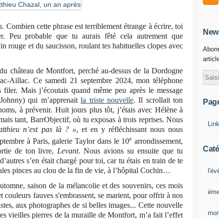
. Combien cette phrase est terriblement étrange à écrire, toi
News
r. Peu probable que tu aurais fêté cela autrement que
n rouge et du saucisson, roulant tes habituelles clopes avec
Abonn
articl
s du château de Montfort, perché au-dessus de la Dordogne
sac-Aillac. Ce samedi 21 septembre 2024, mon téléphone
s filer. Mais j’écoutais quand même peu après le message
o (Johnny) qui m’apprenait
la triste nouvelle
. Il scrollait ton
Pag
oms, à prévenir. Huit jours plus tôt, j’étais avec Hélène à
mais tant, BarrObjectif, où tu exposas à trois reprises. Nous
Lin
tthieu n’est pas là ? »
, et en y réfléchissant nous nous
e
ptembre à Paris, galerie Taylor dans le 10
arrondissement,
Caté
rtie de ton livre,
Levant
. Nous avions su ensuite que tu
autres s’en était chargé pour toi, car tu étais en train de te
 sales pinces au clou de la fin de vie, à l’hôpital Cochin…
l'é
automne, saison de la mélancolie et des souvenirs, ces mois
éme
t couleurs fauves s'embrassent, se marient, pour offrir à nos
tes, aux photographes de si belles images... Cette nouvelle
mon
les vieilles pierres de la muraille de Montfort, m’a fait l’effet