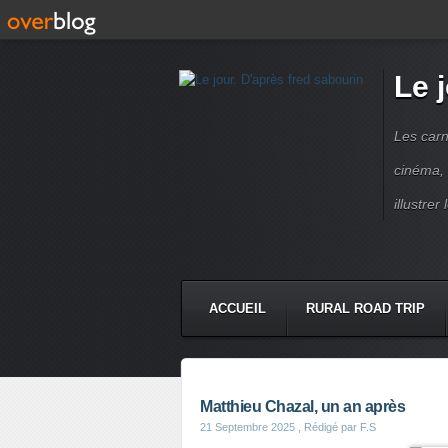
Le 
Les carn
cinéma, 
illustre
ACCUEIL
RURAL ROAD TRIP
LETTRES À...
PRESSE BOO
Matthieu Chazal, un an après
21 Septembre 2025
, Rédigé par F.S