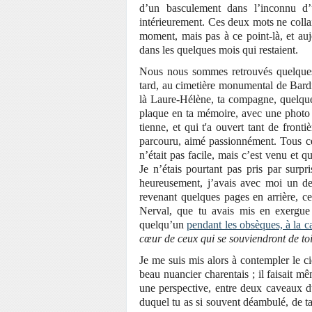
d’un basculement dans l’inconnu d
intérieurement. Ces deux mots ne colla
moment, mais pas à ce point-là, et auj
dans les quelques mois qui restaient.
Nous nous sommes retrouvés quelques
tard, au cimetière monumental de Bard
là Laure-Hélène, ta compagne, quelq
plaque en ta mémoire, avec une photo de
tienne, et qui t'a ouvert tant de front
parcouru, aimé passionnément. Tous ce
n’était pas facile, mais c’est venu et 
Je n’étais pourtant pas pris par surp
heureusement, j’avais avec moi un de 
revenant quelques pages en arrière, 
Nerval, que tu avais mis en exergue d
quelqu’un
pendant les obsèques, à la 
cœur de ceux qui se souviendront de toi.
Je me suis mis alors à contempler le ci
beau nuancier charentais ; il faisait
une perspective, entre deux caveaux du 
duquel tu as si souvent déambulé, de ta