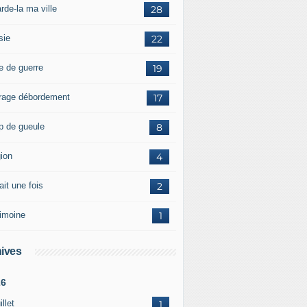
rde-la ma ville
28
sie
22
e de guerre
19
rage débordement
17
p de gueule
8
gion
4
tait une fois
2
rimoine
1
ives
26
illet
1