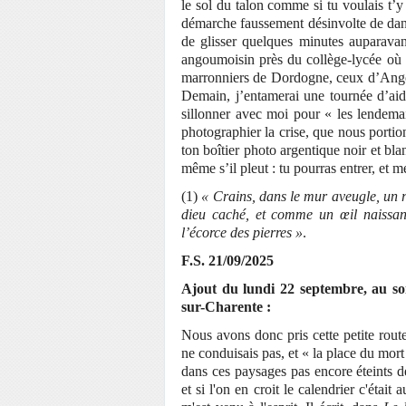
le sol du talon comme si tu voulais t’y 
démarche faussement désinvolte de dand
de glisser quelques minutes auparavan
angoumoisin près du collège-lycée où n
marronniers de Dordogne, ceux d’Angou
Demain, j’entamerai une tournée d’aid
sillonner avec moi pour « les lendemai
photographier la crise, que nous portion
ton boîtier photo argentique noir et blan
même s’il pleut : tu pourras entrer, et
(1)
« Crains, dans le mur aveugle, un r
dieu caché, et comme un œil naissant
l’écorce des pierres »
.
F.S. 21/09/2025
Ajout du lundi 22 septembre, au soi
sur-Charente :
Nous avons donc pris cette petite rout
ne conduisais pas, et
« la place du mort
dans ces paysages pas encore éteints de
et si l'on en croit le calendrier c'était