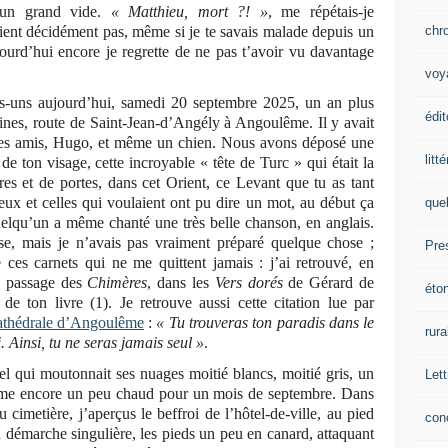
’un grand vide.
« Matthieu, mort ?! »
,
me répétais-je
chr
ient décidément pas, même si je te savais malade depuis un
ourd’hui encore je regrette de ne pas t’avoir vu davantage
voy
-uns aujourd’hui, samedi 20 septembre 2025, un an plus
édit
ines, route de Saint-Jean-d’Angély à Angoulême. Il y avait
ues amis, Hugo, et même un chien. Nous avons déposé une
litt
 ton visage, cette incroyable « tête de Turc » qui était la
ières et de portes, dans cet Orient, ce Levant que tu as tant
ux et celles qui voulaient ont pu dire un mot, au début ça
que
quelqu’un a même chanté une très belle chanson, en anglais.
rise, mais je n’avais pas vraiment préparé quelque chose ;
Pre
ces carnets qui ne me quittent jamais : j’ai retrouvé, en
ce passage des
Chimères
, dans les
Vers dorés
de Gérard de
éto
e ton livre (1). Je retrouve aussi cette citation lue par
cathédrale d’Angoulême
:
« Tu trouveras ton paradis dans le
rura
 Ainsi, tu ne seras jamais seul »
.
el qui moutonnait ses nuages moitié blancs, moitié gris, un
Lett
 même encore un peu chaud pour un mois de septembre. Dans
cimetière, j’aperçus le beffroi de l’hôtel-de-ville, au pied
con
 démarche singulière, les pieds un peu en canard, attaquant