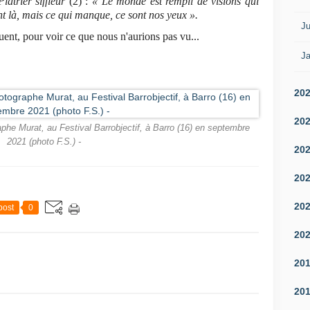
lâtrier siffleur
(2) :
« Le monde est rempli de visions qui
nt là, mais ce qui manque, ce sont nos yeux »
.
Ju
uent, pour voir ce que nous n'aurions pas vu...
Ja
20
20
aphe Murat, au Festival Barrobjectif, à Barro (16) en septembre
2021 (photo F.S.) -
20
20
20
post
0
20
20
20