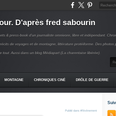
jour. D'après fred sabourin
ets & press-book d'un journaliste omnivore, libre et indépendant. Chro
récits de voyages et de montagne, littérature protéiforme. Des photos 
r le tout. Aussi dans un blog Médiapart (La charentaise libérée).
MONTAGNE
CHRONIQUES CINÉ
DRÔLE DE GUERRE
K
CONTACT
Suiv
Publié dans
#l'évènement