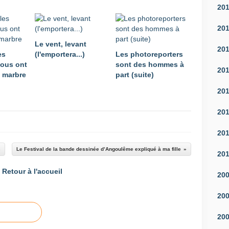
20
20
Le vent, levant
20
es
(l'emportera...)
Les photoreporters
nous ont
sont des hommes à
20
e marbre
part (suite)
20
20
20
s
Le Festival de la bande dessinée d’Angoulême expliqué à ma fille
20
Retour à l'accueil
20
20
20