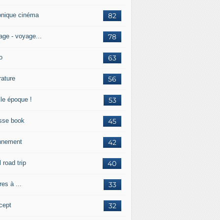
onique cinéma
82
age - voyage...
78
o
63
érature
56
lle époque !
53
sse book
45
nnement
42
l road trip
40
res à ...
33
cept
32