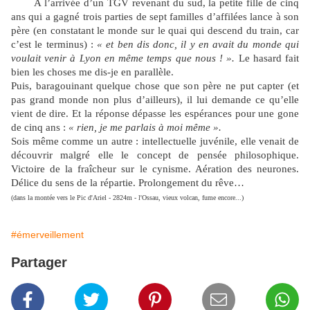
A l’arrivée d’un TGV revenant du sud, la petite fille de cinq
ans qui a gagné trois parties de sept familles d’affilées lance à son
père (en constatant le monde sur le quai qui descend du train, car
c’est le terminus) :
« et ben dis donc, il y en avait du monde qui
voulait venir à Lyon en même temps que nous ! ».
Le hasard fait
bien les choses me dis-je en parallèle.
Puis, baragouinant quelque chose que son père ne put capter (et
pas grand monde non plus d’ailleurs), il lui demande ce qu’elle
vient de dire. Et la réponse dépasse les espérances pour une gone
de cinq ans :
« rien, je me parlais à moi même ».
Sois même comme un autre : intellectuelle juvénile, elle venait de
découvrir malgré elle le concept de pensée philosophique.
Victoire de la fraîcheur sur le cynisme. Aération des neurones.
Délice du sens de la répartie. Prolongement du rêve…
(dans la montée vers le Pic d'Ariel - 2824m - l'Ossau, vieux volcan, fume encore...)
#émerveillement
Partager