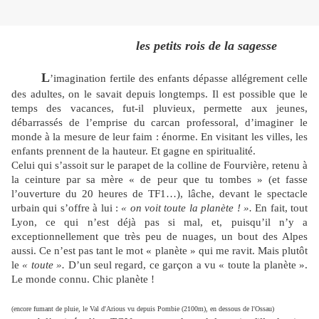
les petits rois de la sagesse
L
’imagination fertile des enfants dépasse allégrement celle
des adultes, on le savait depuis longtemps. Il est possible que le
temps des vacances, fut-il pluvieux, permette aux jeunes,
débarrassés de l’emprise du carcan professoral, d’imaginer le
monde à la mesure de leur faim : énorme. En visitant les villes, les
enfants prennent de la hauteur. Et gagne en spiritualité.
Celui qui s’assoit sur le parapet de la colline de Fourvière, retenu à
la ceinture par sa mère « de peur que tu tombes » (et fasse
l’ouverture du 20 heures de TF1…), lâche, devant le spectacle
urbain qui s’offre à lui :
« on voit toute la planète ! ».
En fait, tout
Lyon, ce qui n’est déjà pas si mal, et, puisqu’il n’y a
exceptionnellement que très peu de nuages, un bout des Alpes
aussi. Ce n’est pas tant le mot « planète » qui me ravit. Mais plutôt
le
« toute ».
D’un seul regard, ce garçon a vu « toute la planète ».
Le monde connu. Chic planète !
(encore fumant de pluie, le Val d'Arious vu depuis Pombie (2100m), en dessous de l'Ossau)