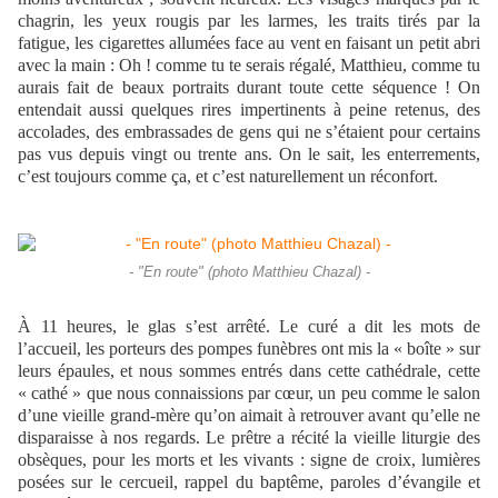
chagrin, les yeux rougis par les larmes, les traits tirés par la
fatigue, les cigarettes allumées face au vent en faisant un petit abri
avec la main : Oh ! comme tu te serais régalé, Matthieu, comme tu
aurais fait de beaux portraits durant toute cette séquence ! On
entendait aussi quelques rires impertinents à peine retenus, des
accolades, des embrassades de gens qui ne s’étaient pour certains
pas vus depuis vingt ou trente ans. On le sait, les enterrements,
c’est toujours comme ça, et c’est naturellement un réconfort.
- "En route" (photo Matthieu Chazal) -
À 11 heures, le glas s’est arrêté. Le curé a dit les mots de
l’accueil, les porteurs des pompes funèbres ont mis la « boîte » sur
leurs épaules, et nous sommes entrés dans cette cathédrale, cette
« cathé » que nous connaissions par cœur, un peu comme le salon
d’une vieille grand-mère qu’on aimait à retrouver avant qu’elle ne
disparaisse à nos regards. Le prêtre a récité la vieille liturgie des
obsèques, pour les morts et les vivants : signe de croix, lumières
posées sur le cercueil, rappel du baptême, paroles d’évangile et