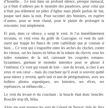
d’homélie… Le tout dans un profond silence, presque monacal,
ça n’était d’ailleurs pas le moindre des paradoxes, pour celui qui
n’était pas tellement un pilier d’église mais plutôt parfois de bar,
jusque tard dans la nuit. Pour raconter des histoires, en espérer
d’autres, pour se tenir chaud, pour le plaisir de prolonger la
rencontre, tout simplement.
Et puis, dans ce silence, a surgi le vent. Je l’ai immédiatement
reconnu, ce vent venu du golfe de Gascogne, ce vent du sud-
ouest qui frappe les flancs de cette cathédrale que je connais si
bien… Ce vent qui s’engouffre entre les arches du clocher, contre
les vitraux, sur les lauzes en béton de la toiture du chevet, sous les
tuiles romaines de la nef, caressant les coupoles romano-
byzantines, guettant le moindre interstice pour se glisser à
l’intérieur. Ce vent qui venait de loin – non du levant, si cher à ses
yeux et son cœur – mais du couchant qu’il avait si souvent quitté
pour mieux y revenir, après tant et tant de pérégrinations, avec ses
boîtiers photos argentiques, ses histoires, ses rêves, ses
espérances, sa mélancolie...
Le vent du levant et du couchant : la boucle était donc bouclée.
Bouclée trop tôt, hélas.
Alors me sont revenus les vers de Gérard de Nerval, tirés de
Vers