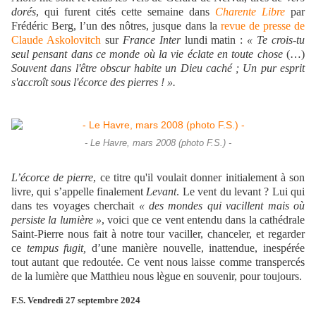
dorés
, qui furent cités cette semaine dans
Charente Libre
par
Frédéric Berg, l’un des nôtres, jusque dans la
revue de presse de
Claude Askolovitch
sur
France Inter
lundi matin :
« Te crois-tu
seul pensant dans ce monde où la vie éclate en toute chose
(…)
Souvent dans l'être obscur habite un Dieu caché ; Un pur esprit
s'accroît sous l'écorce des pierres ! ».
- Le Havre, mars 2008 (photo F.S.) -
L’écorce de pierre
, ce titre qu'il voulait donner initialement à son
livre, qui s’appelle finalement
Levant
. Le vent du levant ? Lui qui
dans tes voyages cherchait
« des mondes qui vacillent mais où
persiste la lumière »
, voici que ce vent entendu dans la cathédrale
Saint-Pierre nous fait à notre tour vaciller, chanceler, et regarder
ce
tempus fugit,
d’une manière nouvelle, inattendue, inespérée
tout autant que redoutée. Ce vent nous laisse comme transpercés
de la lumière que Matthieu nous lègue en souvenir, pour toujours.
F.S. Vendredi 27 septembre 2024