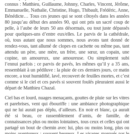
connus : Matthieu, Guillaume, Johnny, Charles, Vincent, Jérôme,
Emmanuelle, Nathalie, Christine, Hugo, Thibault, Frédéric, Anne,
Bénédicte… Tous ces jeunes qui se sont côtoyés dans les années
80 jusqu’au début des années 90, qui ont pris un sacré coup de
pelle, à l’aube de leurs 50 ans désormais, ou tout juste dépassés
pour quelques-uns d’entre eux/elles. Le parvis de la cathédrale,
où, tous autant que nous sommes, nous avons tant donné de
rendez-vous, tant allumé de clopes en cachette ou même pas, tant
attendu un père, une mère, un frère, une sœur, un copain, une
copine, un amoureux, une amoureuse. Ou simplement subi
l’ennui parfois ; ce parvis de pavés, les mêmes qu’il y a 35 ans,
ressemblait à un pédiluve : la pluie de ces derniers jours, ce matin
encore, a tout humidifié, lavé, recouvert de feuilles mortes, et c’est
comme si le ciel et ces pavés si souvent foulés pleuraient aussi le
départ de Matthieu Chazal.
Ciel bas et lourd, nuages menaçants, gouttes de pluie sur les vitres
et parebrises, vent qui ébouriffe : une ambiance photographique
qui ne lui aurait pas déplu, d’ailleurs. En noir et blanc, ça aurait
été si beau, ce rassemblement d’amis, de famille, de
connaissances plus ou moins lointaines, tous ceux et celles qui ont
partagé un bout de chemin avec lui, plus ou moins long, plus ou
moins aventureux ; souvent heureux. Les visages marqués par le