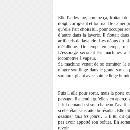
Elle l’a dessiné, comme ça, frottant de
doigt, corrigeant et tournant le cahier po
qu’elle l’ait choisi lui, pour occuper s
d’autre dans la laverie. Il flottait d
artificiels de lavande. Les néons du pl
métallique. De temps en temps, un b
L’essorage secouait les machines à 
locomotive à vapeur.
Sa machine venait de se terminer, le sè
ranger son linge dans le grand sac en p
son tour, pliant avec soin le linge humid
Puis il alla pour sortir, mais la porte
passage. Il attendit qu’elle s’en aperçoiv
Il lui demanda si son chapeau l’avait i
si elle était satisfaite du résultat. Elle 
dessiner tous les jours… »
Il lui dit q
pas avoir apporté son boîtier. En sorta
revoir.