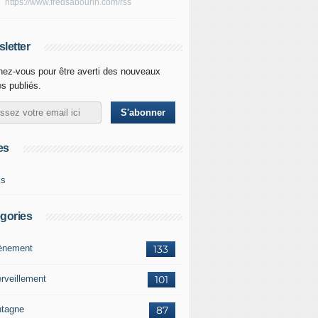
https://www.fredsabourin.com/rss
letter
ez-vous pour être averti des nouveaux
es publiés.
es
ks
gories
vènement
133
rveillement
101
tagne
87