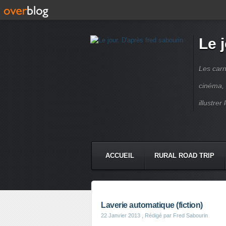
Le 
Les carn
cinéma, 
illustre
ACCUEIL
RURAL ROAD TRIP
LETTRES À...
PRESSE BOO
Laverie automatique (fiction)
22 Janvier 2013
, Rédigé par Fred Sabourin