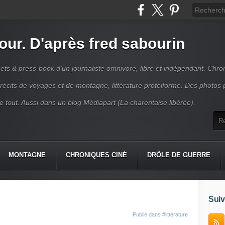
jour. D'après fred sabourin
ets & press-book d'un journaliste omnivore, libre et indépendant. Chro
récits de voyages et de montagne, littérature protéiforme. Des photos 
r le tout. Aussi dans un blog Médiapart (La charentaise libérée).
MONTAGNE
CHRONIQUES CINÉ
DRÔLE DE GUERRE
K
CONTACT
Suiv
Publié dans
#littérature