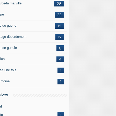
rde-la ma ville
28
sie
22
e de guerre
19
rage débordement
17
p de gueule
8
gion
4
tait une fois
1
rimoine
1
ives
26
in
1