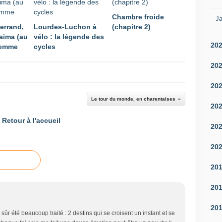
Chambre froide
Ja
errand,
Lourdes-Luchon à
(chapitre 2)
aima (au
vélo : la légende des
20
femme
cycles
20
20
Le tour du monde, en charentaises
20
Retour à l'accueil
20
20
20
20
20
 sûr été beaucoup traité : 2 destins qui se croisent un instant et se