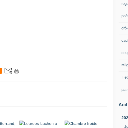
rega
poé
drôl
cad
cou
reli
Il é
pat
Arch
20
Ju