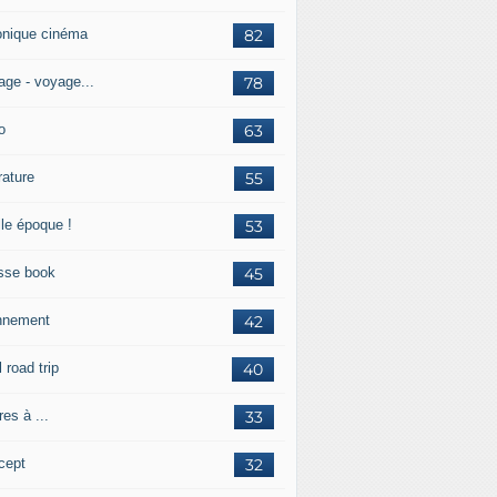
onique cinéma
82
age - voyage...
78
o
63
érature
55
lle époque !
53
sse book
45
nnement
42
l road trip
40
res à ...
33
cept
32