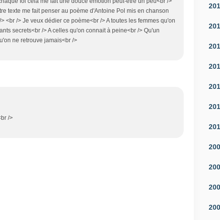
haque foi cela me fait une douce émotion peut-être un peu<br />
20
Votre texte me fait penser au poème d'Antoine Pol mis en chanson
/> <br /> Je veux dédier ce poème<br /> A toutes les femmes qu'on
20
nts secrets<br /> A celles qu'on connait à peine<br /> Qu'un
qu'on ne retrouve jamais<br />
20
20
20
20
<br />
20
20
20
20
20