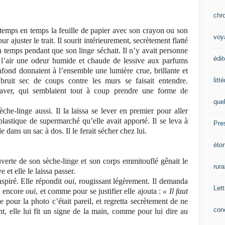
chr
 temps en temps la feuille de papier avec son crayon ou son
voy
ur ajuster le trait. Il sourit intérieurement, secrètement flatté
on temps pendant que son linge séchait. Il n’y avait personne
édit
ans l’air une odeur humide et chaude de lessive aux parfums
afond donnaient à l’ensemble une lumière crue, brillante et
litt
ruit sec de coups contre les murs se faisait entendre.
laver, qui semblaient tout à coup prendre une forme de
que
che-linge aussi. Il la laissa se lever en premier pour aller
lastique de supermarché qu’elle avait apporté. Il se leva à
Pre
e dans un sac à dos. Il le ferait sécher chez lui.
éto
 ouverte de son sèche-linge et son corps emmitouflé gênait le
rura
e et elle le laissa passer.
nspiré. Elle répondit
oui
, rougissant légèrement. Il demanda
Lett
dit encore
oui
, et comme pour se justifier elle ajouta :
« Il faut
ue pour la photo c’était pareil, et regretta secrètement de ne
con
nt, elle lui fit un signe de la main, comme pour lui dire au