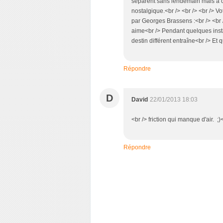
séparent sans lendemain mais à c
nostalgique.<br /> <br /> <br /> 
par Georges Brassens :<br /> <br 
aime<br /> Pendant quelques insta
destin différent entraîne<br /> Et 
Répondre
D
David
22/01/2013 18:03
<br /> friction qui manque d'air. ;)
Répondre