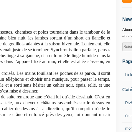
News
Abonn
aussettes, chemises et polos tournaient dans le tambour de la
articl
ne bleu nuit, les jambes sortant d’un short en flanelle et
 de godillots adaptés à la saison hivernale. Lentement, elle
 venait juste de se terminer. Synchronisation parfaite, pensa-
sèche-linge à sa gauche, et a enfourné le linge humide dans la
Pag
s dans l’appareil fixé au mur, et elle est allée s’asseoir, en
 croisés. Les mains fouillant les poches de sa parka, il sortit
Lin
 un téléphone et choisir une musique, pour passer le temps.
 et a sorti sans hésiter un cahier noir, épais, relié, et une
Caté
s’est mise à dessiner.
de suite remarqué que c’était lui qu’elle dessinait. C’est en
a tête, aux cheveux châtains rassemblés sur le dessus en
l'é
 cahier de dessins à sa direction, qu’il comprit qu’elle le
é sur le crâne et enfoncé près des yeux, lui donnant un air
éme
mon