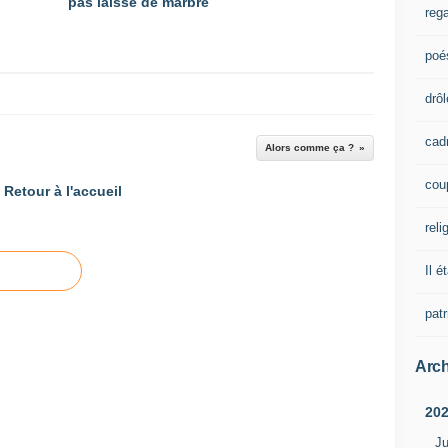
pas laissé de marbre
rega
poé
drôl
cad
Alors comme ça ?
cou
Retour à l'accueil
reli
Il é
pat
Arch
20
Ju