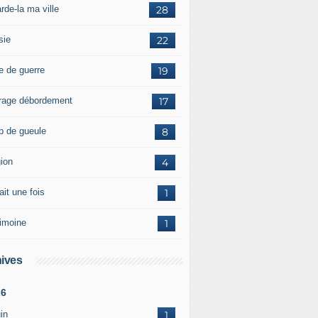
rde-la ma ville
28
sie
22
e de guerre
19
rage débordement
17
p de gueule
8
gion
4
tait une fois
1
rimoine
1
ives
26
in
1