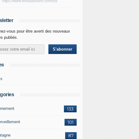
https://www.fredsabourin.com/rss
letter
ez-vous pour être averti des nouveaux
es publiés.
es
ks
gories
vènement
133
rveillement
101
tagne
87