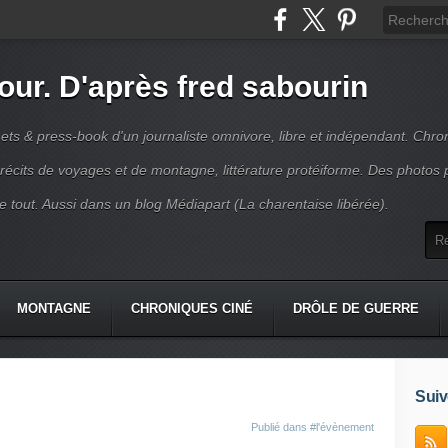
jour. D'après fred sabourin
ets & press-book d'un journaliste omnivore, libre et indépendant. Chro
récits de voyages et de montagne, littérature protéiforme. Des photos 
r le tout. Aussi dans un blog Médiapart (La charentaise libérée).
MONTAGNE
CHRONIQUES CINÉ
DRÔLE DE GUERRE
K
CONTACT
Suiv
Publié dans
#l'évènement