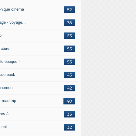
onique cinéma
82
age - voyage...
78
o
63
érature
55
lle époque !
53
sse book
45
nnement
42
l road trip
40
res à ...
33
cept
32