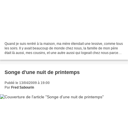
Quand je suis rentré à la maison, ma mère étendait une lessive, comme tous
les soirs. Il y avait beaucoup de monde chez nous, la famille de mon père
était là aussi, mes cousins, et une autre aussi qui logeait chez nous parce
qu’elle ne pouvait pas payer...
Songe d'une nuit de printemps
Publié le 13/04/2009 à 19:00
Par
Fred Sabourin