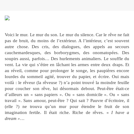
Voici le mur. Le mur du son. Le mur du silence. Car le rêve ne fait
pas de bruit, du moins de l’extérieur. A l’intérieur, c’est souvent
autre chose. Des cris, des dialogues, des appels au secours
cauchemardesques, des borborygmes, des onomatopées. Des
soupirs aussi, parfois… Des hurlements animaliers. Le souffle du
vent. La vie qui s’étire en lâchant les armes entre deux draps. Et
au réveil, comme pour prolonger le songe, les paupières encore
lourdes du sommeil agité, trouver du papier, et écrire. Oui mais
voilà : le rêveur (la rêveuse ?) n’a point trouvé la moindre feuille
pour coucher son rêve, lui désormais debout. Peut-être était-ce
d’ailleurs un « sans papiers ». Ou « sans domicile ». Ou « sans
travail ». Sans amour, peut-être ? Qui sait ? Pauvre d’écritoire, il
(elle ?) ne trouva qu’un mur pour étendre le fruit de son
imagination fertile. Il était riche. Riche de rêves.
«
I have a
dream »
…