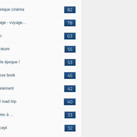
onique cinéma
82
age - voyage...
78
o
63
érature
55
lle époque !
53
sse book
45
nnement
42
l road trip
40
res à ...
33
cept
32