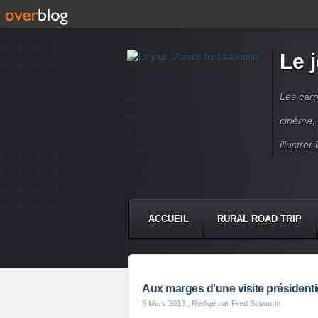
Le 
Les carn
cinéma, 
illustre
ACCUEIL
RURAL ROAD TRIP
LETTRES À...
PRESSE BOO
Aux marges d'une visite présidenti
5 Mars 2013
, Rédigé par Fred Sabourin