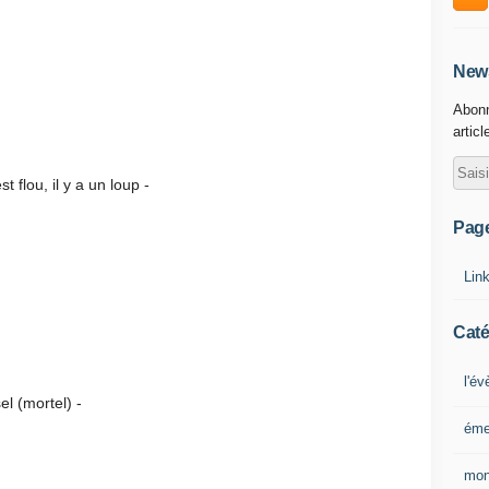
News
Abonn
articl
y a un loup -
Pag
Lin
Caté
l'é
rtel) -
éme
mon