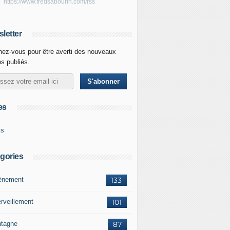
https://www.fredsabourin.com/rss
letter
ez-vous pour être averti des nouveaux
es publiés.
es
ks
gories
vènement
133
rveillement
101
tagne
87