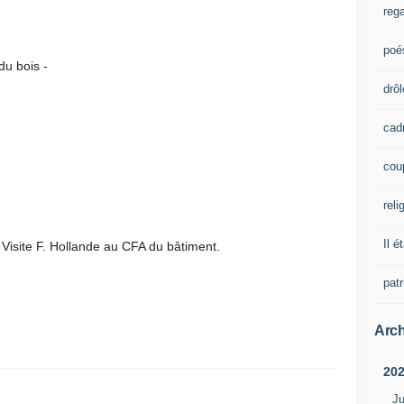
rega
poé
is -
drôl
cad
cou
reli
Il é
 Visite F. Hollande au CFA du bâtiment.
pat
Arch
20
Ju