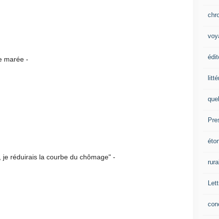
chr
voy
édit
rée -
litt
que
Pre
éto
duirais la courbe du chômage" -
rura
Lett
con