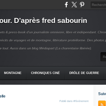
jour. D'après fred sabourin
ets & press-book d'un journaliste omnivore, libre et indépendant. Chro
récits de voyages et de montagne, littérature protéiforme. Des photos 
r le tout. Aussi dans un blog Médiapart (La charentaise libérée).
MONTAGNE
CHRONIQUES CINÉ
DRÔLE DE GUERRE
K
CONTACT
Suiv
elle
Publié dans
#l'évènement