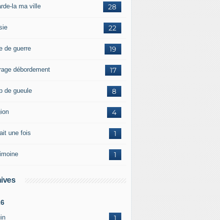
rde-la ma ville
28
sie
22
e de guerre
19
rage débordement
17
p de gueule
8
gion
4
tait une fois
1
rimoine
1
ives
26
in
1