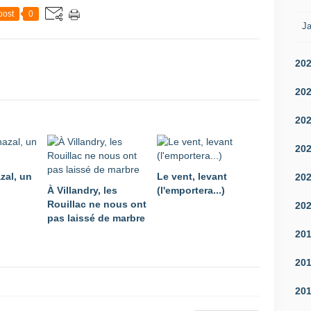
post
0
Ja
20
20
20
20
zal, un
Le vent, levant
20
À Villandry, les
(l'emportera...)
Rouillac ne nous ont
20
pas laissé de marbre
20
20
20