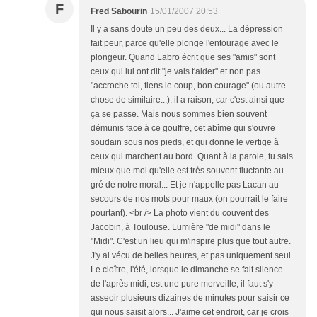
F
Fred Sabourin
15/01/2007 20:53
Il y a sans doute un peu des deux... La dépression
fait peur, parce qu'elle plonge l'entourage avec le
plongeur. Quand Labro écrit que ses "amis" sont
ceux qui lui ont dit "je vais t'aider" et non pas
"accroche toi, tiens le coup, bon courage" (ou autre
chose de similaire...), il a raison, car c'est ainsi que
ça se passe. Mais nous sommes bien souvent
démunis face à ce gouffre, cet abîme qui s'ouvre
soudain sous nos pieds, et qui donne le vertige à
ceux qui marchent au bord. Quant à la parole, tu sais
mieux que moi qu'elle est très souvent fluctante au
gré de notre moral... Et je n'appelle pas Lacan au
secours de nos mots pour maux (on pourrait le faire
pourtant). <br /> La photo vient du couvent des
Jacobin, à Toulouse. Lumière "de midi" dans le
"Midi". C'est un lieu qui m'inspire plus que tout autre.
J'y ai vécu de belles heures, et pas uniquement seul.
Le cloître, l'été, lorsque le dimanche se fait silence
de l'après midi, est une pure merveille, il faut s'y
asseoir plusieurs dizaines de minutes pour saisir ce
qui nous saisit alors... J'aime cet endroit, car je crois