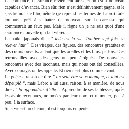
La confiance, l’assurance reviennent alors, et on est à nouveau
capables d’avancer. Bien sûr, rien n’est définitivement gagné, et le
spectre noir de l’Inquiétude (je reprend les termes de Labro) rôde
toujours, prêt à s’abattre de nouveau sur la carcasse qui
commettrait un faux pas. Mais il règne un je ne sais quoi d'une
assurance nouvelle qui fait vibrer.
Le haïku japonais dit :
" telle est la vie. Tomber sept fois, se
relever huit "
. Des visages, des figures, des rencontres gratuites et
des cœurs ouverts, autant que les oreilles et les bras, parfois. Des
retrouvailles avec des gens un peu éloignés. De nouvelles
rencontres avec des inconnus, mais qui nous ont été conseillées.
Avec courage, on les appelle. Et rien n'est plus comme avant.
Le poète a raison de dire
" un seul être vous manque, et tout est
dépeuplé "
, mais Labro a lui aussi raison, à sa manière, de nous
dire :
" tu apprendras d’elle "
. Apprendre de ses faiblesses, après
les avoir reconnues, nommées par leur nom, et remonter, peu à
peu, à la surface.
Si la vie est un chemin, il est toujours en pente.