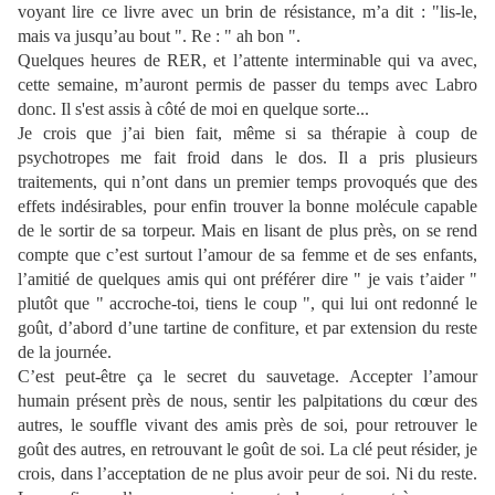
voyant lire ce livre avec un brin de résistance, m’a dit : "lis-le,
mais va jusqu’au bout ". Re : " ah bon ".
Quelques heures de RER, et l’attente interminable qui va avec,
cette semaine, m’auront permis de passer du temps avec Labro
donc. Il s'est assis à côté de moi en quelque sorte...
Je crois que j’ai bien fait, même si sa thérapie à coup de
psychotropes me fait froid dans le dos. Il a pris plusieurs
traitements, qui n’ont dans un premier temps provoqués que des
effets indésirables, pour enfin trouver la bonne molécule capable
de le sortir de sa torpeur. Mais en lisant de plus près, on se rend
compte que c’est surtout l’amour de sa femme et de ses enfants,
l’amitié de quelques amis qui ont préférer dire " je vais t’aider "
plutôt que " accroche-toi, tiens le coup ", qui lui ont redonné le
goût, d’abord d’une tartine de confiture, et par extension du reste
de la journée.
C’est peut-être ça le secret du sauvetage. Accepter l’amour
humain présent près de nous, sentir les palpitations du cœur des
autres, le souffle vivant des amis près de soi, pour retrouver le
goût des autres, en retrouvant le goût de soi. La clé peut résider, je
crois, dans l’acceptation de ne plus avoir peur de soi. Ni du reste.