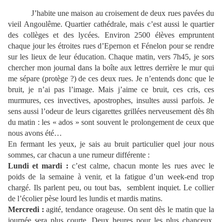
J’habite une maison au croisement de deux rues pavées du
vieil Angoulême. Quartier cathédrale, mais c’est aussi le quartier
des collèges et des lycées. Environ 2500 élèves empruntent
chaque jour les étroites rues d’Epernon et Fénelon pour se rendre
sur les lieux de leur éducation. Chaque matin, vers 7h45, je sors
chercher mon journal dans la boîte aux lettres derrière le mur qui
me sépare (protège ?) de ces deux rues. Je n’entends donc que le
bruit, je n’ai pas l’image. Mais j’aime ce bruit, ces cris, ces
murmures, ces invectives, apostrophes, insultes aussi parfois. Je
sens aussi l’odeur de leurs cigarettes grillées nerveusement dès 8h
du matin : les « ados » sont souvent le prolongement de ceux que
nous avons été…
En fermant les yeux, je sais au bruit particulier quel jour nous
sommes, car chacun a une rumeur différente :
Lundi et mardi :
c’est calme, chacun monte les rues avec le
poids de la semaine à venir, et la fatigue d’un week-end trop
chargé. Ils parlent peu, ou tout bas,
semblent inquiet. Le collier
de l’écolier pèse lourd les lundis et mardis matins.
Mercredi :
agité, tendance orageuse. On sent dès le matin que la
journée sera plus courte. Deux heures pour les plus chanceux.