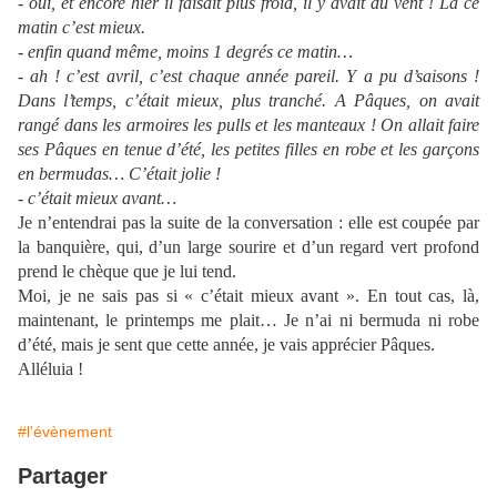
- oui, et encore hier il faisait plus froid, il y avait du vent ! Là ce
matin c’est mieux.
- enfin quand même, moins 1 degrés ce matin…
- ah ! c’est avril, c’est chaque année pareil. Y a pu d’saisons !
Dans l’temps, c’était mieux, plus tranché. A Pâques, on avait
rangé dans les armoires les pulls et les manteaux ! On allait faire
ses Pâques en tenue d’été, les petites filles en robe et les garçons
en bermudas… C’était jolie !
- c’était mieux avant…
Je n’entendrai pas la suite de la conversation : elle est coupée par
la banquière, qui, d’un large sourire et d’un regard vert profond
prend le chèque que je lui tend.
Moi, je ne sais pas si « c’était mieux avant ». En tout cas, là,
maintenant, le printemps me plait… Je n’ai ni bermuda ni robe
d’été, mais je sent que cette année, je vais apprécier Pâques.
Alléluia !
#l'évènement
Partager