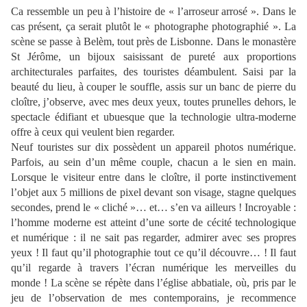
Ca ressemble un peu à l’histoire de « l’arroseur arrosé ». Dans le
cas présent, ça serait plutôt le « photographe photographié ». La
scène se passe à Belèm, tout près de Lisbonne. Dans le monastère
St Jérôme, un bijoux saisissant de pureté aux proportions
architecturales parfaites, des touristes déambulent. Saisi par la
beauté du lieu, à couper le souffle, assis sur un banc de pierre du
cloître, j’observe, avec mes deux yeux, toutes prunelles dehors, le
spectacle édifiant et ubuesque que la technologie ultra-moderne
offre à ceux qui veulent bien regarder.
Neuf touristes sur dix possèdent un appareil photos numérique.
Parfois, au sein d’un même couple, chacun a le sien en main.
Lorsque le visiteur entre dans le cloître, il porte instinctivement
l’objet aux 5 millions de pixel devant son visage, stagne quelques
secondes, prend le « cliché »… et… s’en va ailleurs ! Incroyable :
l’homme moderne est atteint d’une sorte de cécité technologique
et numérique : il ne sait pas regarder, admirer avec ses propres
yeux ! Il faut qu’il photographie tout ce qu’il découvre… ! Il faut
qu’il regarde à travers l’écran numérique les merveilles du
monde ! La scène se répète dans l’église abbatiale, où, pris par le
jeu de l’observation de mes contemporains, je recommence