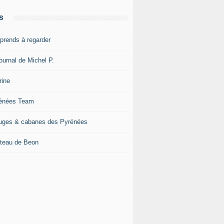
s
pprends à regarder
ournal de Michel P.
rine
énées Team
uges & cabanes des Pyrénées
teau de Beon