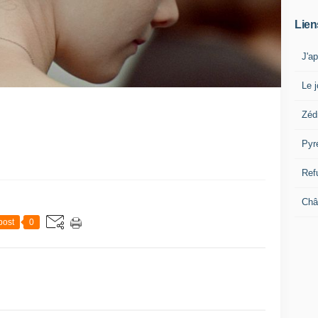
Lien
J'a
Le j
Zéd
Pyr
Ref
Châ
post
0