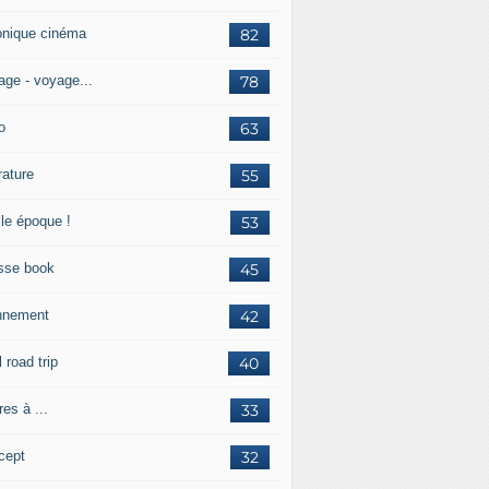
onique cinéma
82
age - voyage...
78
o
63
érature
55
lle époque !
53
sse book
45
nnement
42
l road trip
40
res à ...
33
cept
32