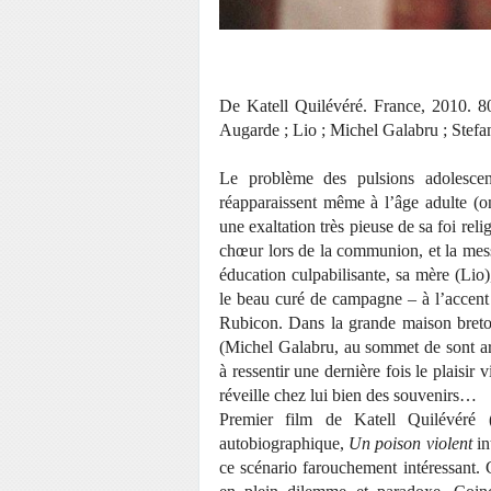
De Katell Quilévéré. France, 2010. 8
Augarde ; Lio ; Michel Galabru ; Stef
Le problème des pulsions adolescent
réapparaissent même à l’âge adulte (o
une exaltation très pieuse de sa foi rel
chœur lors de la communion, et la mess
éducation culpabilisante, sa mère (Li
le beau curé de campagne – à l’accent rit
Rubicon. Dans la grande maison breto
(Michel Galabru, au sommet de sont art)
à ressentir une dernière fois le plaisir 
réveille chez lui bien des souvenirs…
Premier film de Katell Quilévéré 
autobiographique,
Un poison violent
in
ce scénario farouchement intéressant.