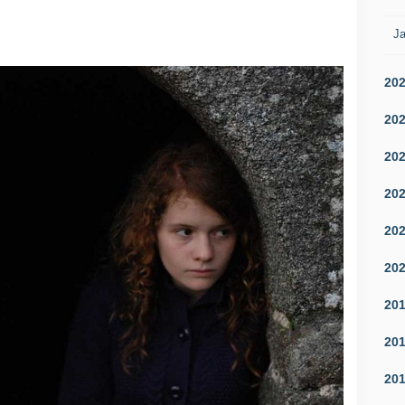
Ja
20
20
20
20
20
20
20
20
20