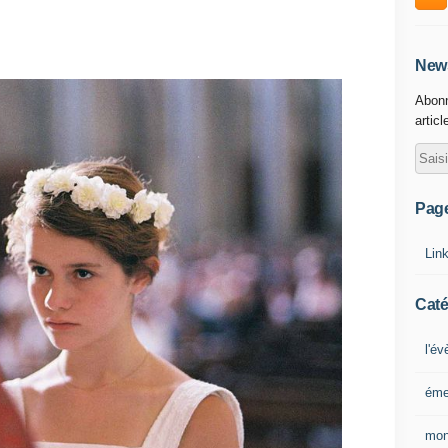
News
Abonn
articl
Pag
Lin
Caté
l'é
éme
mon