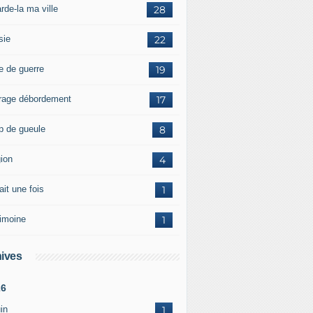
rde-la ma ville
28
sie
22
e de guerre
19
rage débordement
17
p de gueule
8
gion
4
tait une fois
1
rimoine
1
ives
26
in
1