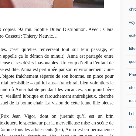
chr
voy
0 copies. 92 mn. Sophie Dulac Distribution. Avec : Clara
édit
ano Cassetti ; Thierry Neuvic…
litt
es, c’est qu’elles renversent tout sur leur passage, et
n appelle ça le démon de minuit). Anna est partagée entre
que
igieuse et ses désirs inavouables. Un coup d’œil à l’enfant de
e est dite. Anna est perturbée par son environnement : une
Pre
o), bigote fraîchement séparée de son homme, en pince pour
al irrésistible – qui lui aussi franchirait bien volontiers le
éto
nne où Anna habite pendant les vacances, son grand-père
, vieillard lubrique et farouchement antireligieux, cherche
rura
visuel de la bonne chair. La vision de cette jeune fille pieuse
Lett
(Prix Jean Vigo), dont on jurerait qu’il est un brin
toxiquera le spectateur par la merveilleuse mise en scène de
con
 Comme tous les adolescents (tes), Anna est en permanence