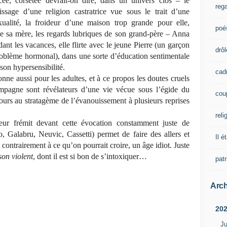
ée, corsetée devrait-on dire, dans un univers clos – le
rega
tissage d’une religion castratrice vue sous le trait d’une
ualité, la froideur d’une maison trop grande pour elle,
poé
de sa mère, les regards lubriques de son grand-père – Anna
nt les vacances, elle flirte avec le jeune Pierre (un garçon
drôl
oblème hormonal), dans une sorte d’éducation sentimentale
 son hypersensibilité.
cad
nne aussi pour les adultes, et à ce propos les doutes cruels
mpagne sont révélateurs d’une vie vécue sous l’égide du
cou
ours au stratagème de l’évanouissement à plusieurs reprises
reli
eur frémit devant cette évocation constamment juste de
io, Galabru, Neuvic, Cassetti) permet de faire des allers et
Il é
 contrairement à ce qu’on pourrait croire, un âge idiot. Juste
on violent
, dont il est si bon de s’intoxiquer…
pat
Arch
20
Ju