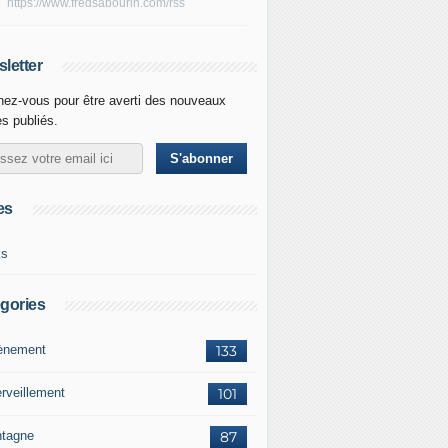
https://www.fredsabourin.com/rss
letter
ez-vous pour être averti des nouveaux
es publiés.
es
ks
gories
vènement
133
rveillement
101
tagne
87