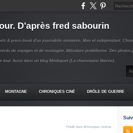
jour. D'après fred sabourin
ets & press-book d'un journaliste omnivore, libre et indépendant. Chro
récits de voyages et de montagne, littérature protéiforme. Des photos 
r le tout. Aussi dans un blog Médiapart (La charentaise libérée).
MONTAGNE
CHRONIQUES CINÉ
DRÔLE DE GUERRE
K
CONTACT
Suiv
Publié dans
#chronique cinéma