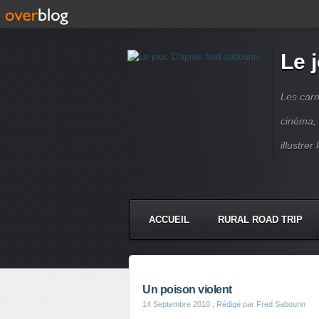
Le 
Les carn
cinéma, 
illustre
ACCUEIL
RURAL ROAD TRIP
LETTRES À...
PRESSE BOO
Un poison violent
14 Septembre 2010
, Rédigé par Fred Sabourin