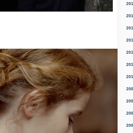
20
20
20
20
20
20
20
20
20
20
20